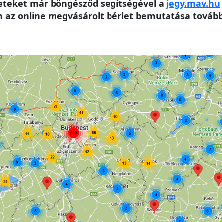
leteket már böngésződ segítségével a
jegy.mav.hu
az online megvásárolt bérlet bemutatása továbbr