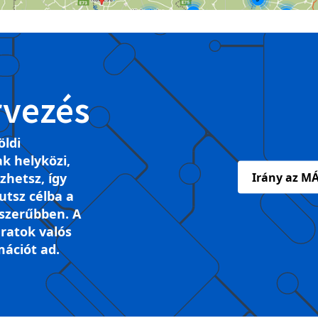
rvezés
öldi
k helyközi,
ezhetsz, így
Irány az MÁ
tsz célba a
szerűbben. A
ratok valós
mációt ad.