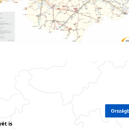
Országb
ét is