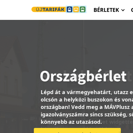
Ugrás a tartalomra
BÉRLETEK
Országbérlet
Lépd át a vármegyehatárt, utazz 
olcsón a helyközi buszokon és von
országban! Vedd meg a MÁVPlusz 
igazolványszámra sincs szükség, s
könnyebb az utazásod.