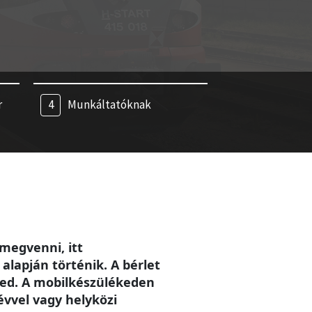
r
Munkáltatóknak
megvenni, itt
alapján történik. A bérlet
eted. A mobilkészülékeden
évvel vagy helyközi