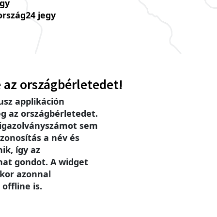
úgy
ország24 jegy
 az országbérletedet!
sz applikáción
g az országbérletedet.
 igazolványszámot sem
zonosítás a név és
ik, így az
hat gondot. A widget
ikor azonnal
offline is.