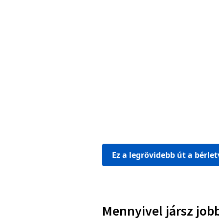
Ez a legrövidebb út a bérle
Mennyivel jársz job