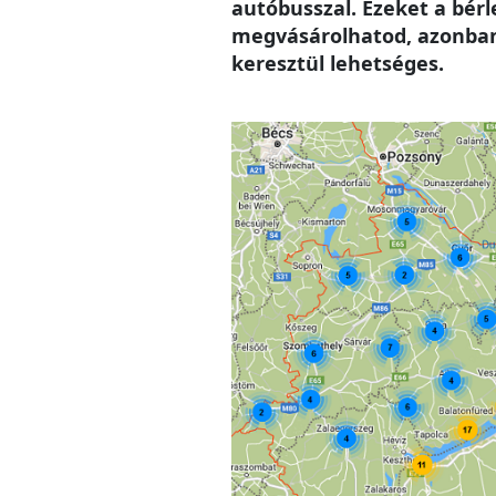
autóbusszal. Ezeket a bér
megvásárolhatod, azonban 
keresztül lehetséges.
Image