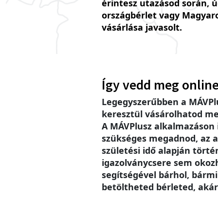
érintesz utazásod során, 
országbérlet vagy Magyar
vásárlása javasolt.
Így vedd meg online
Legegyszerűbben a MÁVPlu
keresztül vásárolhatod me
A MÁVPlusz alkalmazáson
szükséges megadnod, az a
születési idő alapján történ
igazolványcsere sem okoz
segítségével bárhol, bárm
betöltheted bérleted, akár 