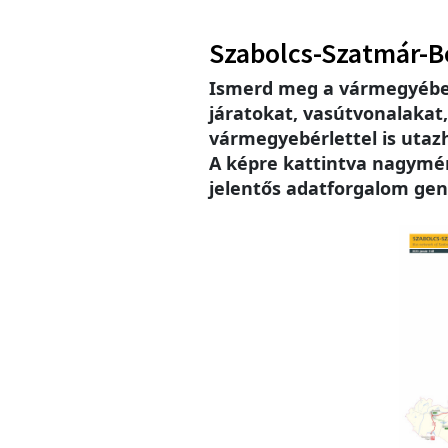
Szabolcs-Szatmár-B
Ismerd meg a vármegyébe
járatokat, vasútvonalakat
vármegyebérlettel is utaz
A képre kattintva nagymére
jelentős adatforgalom gen
Imag