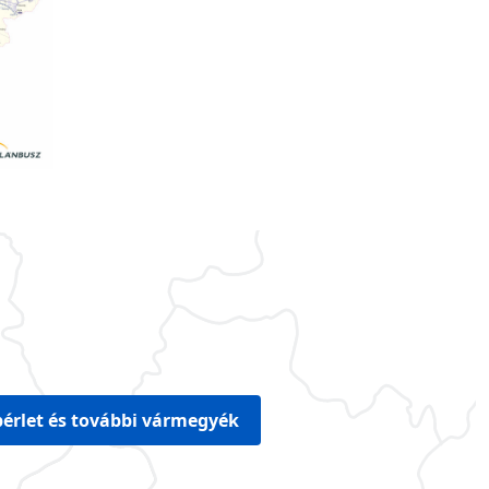
érlet és további vármegyék