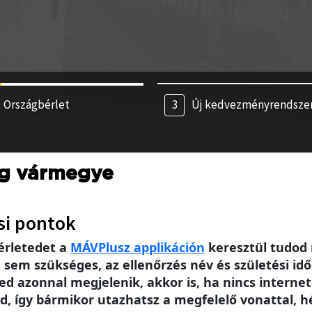
Országbérlet
Új kedvezményrendsze
eg vármegye
si pontok
érletedet a
MÁV
Plusz applikáción
keresztül tudod 
m szükséges, az ellenőrzés név és születési idő 
ed azonnal megjelenik, akkor is, ha nincs intern
, így bármikor utazhatsz a megfelelő vonattal, h