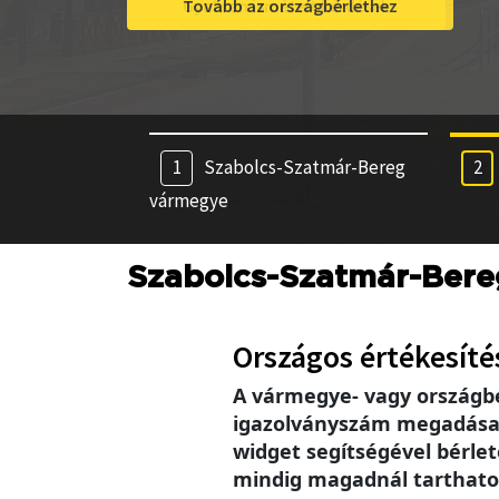
Tovább az országbérlethez
Szabolcs-Szatmár-Bereg
vármegye
Szabolcs-Szatmár-Ber
Országos értékesíté
A vármegye- vagy országb
igazolványszám megadása se
widget segítségével bérlet
mindig magadnál tarthatod