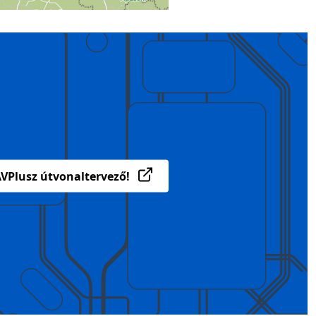
VPlusz útvonaltervező!