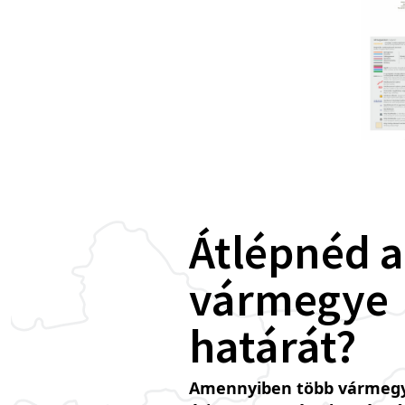
Átlépnéd a
vármegye
határát?
Amennyiben több vármegy