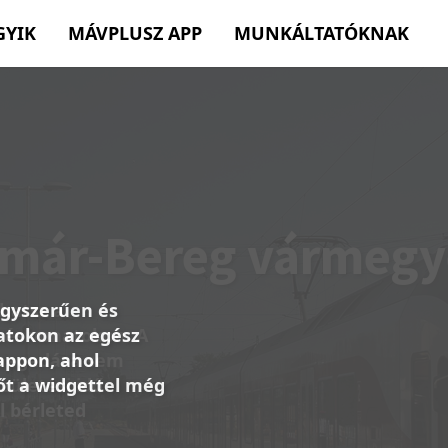
GYIK
MÁVPLUSZ APP
MUNKÁLTATÓKNAK
egyszerűen és
atokon az egész
appon, ahol
őt a widgettel még