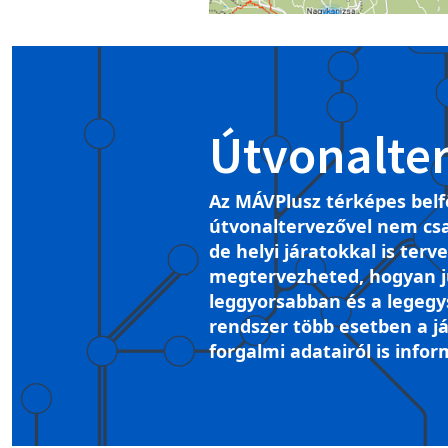
Útvonalte
Az MÁVPlusz térképes belf
útvonaltervezővel nem csa
de helyi járatokkal is terv
megtervezheted, hogyan ju
leggyorsabban és a legegy
rendszer több esetben a já
forgalmi adatairól is infor