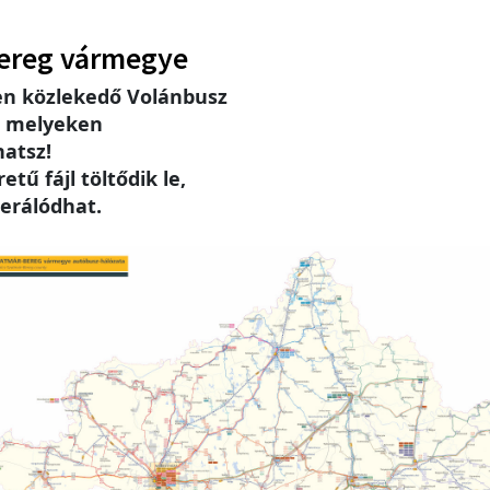
ereg vármegye
n közlekedő Volánbusz
, melyeken
hatsz!
tű fájl töltődik le,
erálódhat.
e