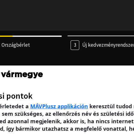
Országbérlet
Új kedvezményrendsze
 vármegye
si pontok
érletedet a
MÁV
Plusz applikáción
keresztül tudod 
m szükséges, az ellenőrzés név és születési idő 
ed azonnal megjelenik, akkor is, ha nincs intern
, így bármikor utazhatsz a megfelelő vonattal, h