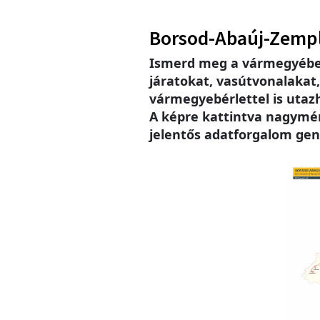
Borsod-Abaúj-Zemp
Ismerd meg a vármegyébe
járatokat, vasútvonalakat
vármegyebérlettel is utaz
A képre kattintva nagymére
jelentős adatforgalom gen
Imag