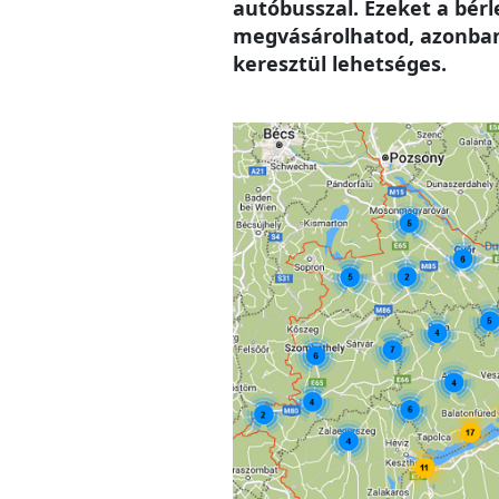
autóbusszal. Ezeket a bér
megvásárolhatod, azonban 
keresztül lehetséges.
Image