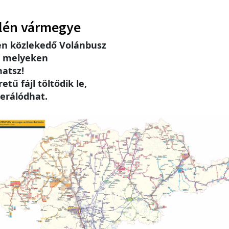
lén vármegye
n közlekedő Volánbusz
, melyeken
hatsz!
tű fájl töltődik le,
erálódhat.
e