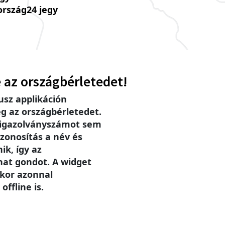
ország24 jegy
 az országbérletedet!
sz applikáción
g az országbérletedet.
 igazolványszámot sem
zonosítás a név és
ik, így az
hat gondot. A widget
ikor azonnal
offline is.