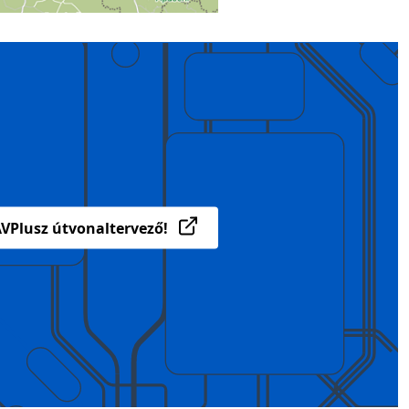
VPlusz útvonaltervező!