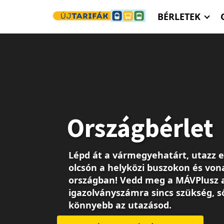
Ugrás a tartalomra
BÉRLETEK
Országbérlet
Lépd át a vármegyehatárt, utazz 
olcsón a helyközi buszokon és von
országban! Vedd meg a MÁVPlusz 
igazolványszámra sincs szükség, s
könnyebb az utazásod.