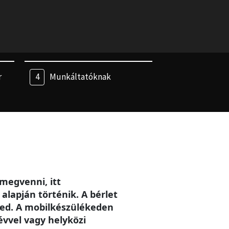
r
Munkáltatóknak
megvenni, itt
alapján történik. A bérlet
eted. A mobilkészülékeden
évvel vagy helyközi