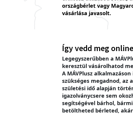
országbérlet vagy Magyar
vásárlása javasolt.
Így vedd meg online
Legegyszerűbben a MÁVPlu
keresztül vásárolhatod me
A MÁVPlusz alkalmazáson
szükséges megadnod, az a
születési idő alapján történ
igazolványcsere sem okoz
segítségével bárhol, bárm
betöltheted bérleted, akár 