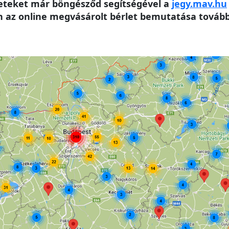
leteket már böngésződ segítségével a
jegy.mav.hu
az online megvásárolt bérlet bemutatása továbbr