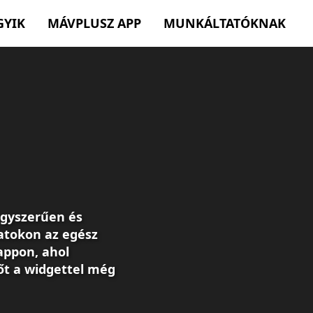
GYIK
MÁVPLUSZ APP
MUNKÁLTATÓKNAK
egyszerűen és
atokon az egész
appon, ahol
őt a widgettel még