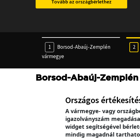
Tovább az országbérlethez
Borsod-Abaúj-Zemplén
vármegye
Borsod-Abaúj-Zemplén
Országos értékesíté
A vármegye- vagy országb
igazolványszám megadása se
widget segítségével bérlet
mindig magadnál tarthatod