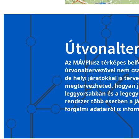
Útvonalte
Az MÁVPlusz térképes belf
útvonaltervezővel nem csa
de helyi járatokkal is terv
megtervezheted, hogyan ju
leggyorsabban és a legegy
rendszer több esetben a já
forgalmi adatairól is infor