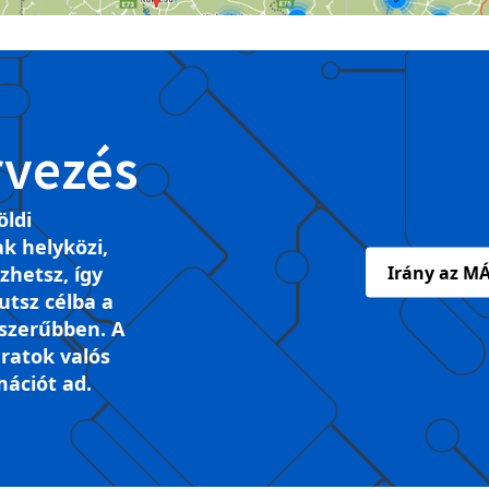
rvezés
öldi
k helyközi,
ezhetsz, így
Irány az MÁ
tsz célba a
szerűbben. A
ratok valós
mációt ad.