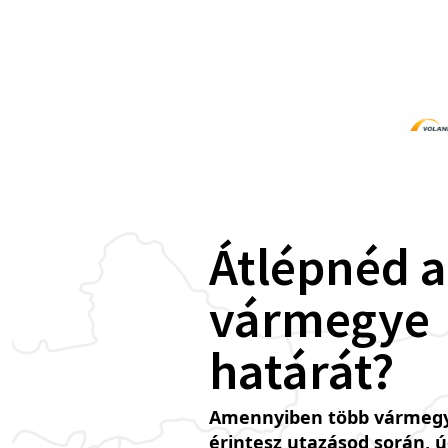
Átlépnéd a
vármegye
határát?
Amennyiben több vármegy
érintesz utazásod során, 