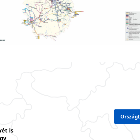
Országb
ét is
úgy