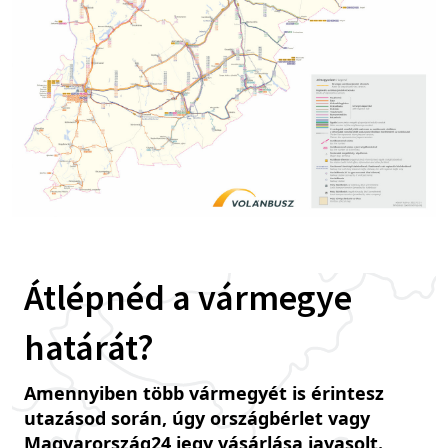
Átlépnéd a vármegye
határát?
Amennyiben több vármegyét is érintesz
utazásod során, úgy országbérlet vagy
Magyarország24 jegy vásárlása javasolt.