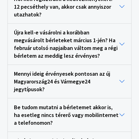
12 pecséthely van, akkor csak annyiszor
utazhatok?
Újra kell-e vásárolni a korábban
megvásárolt bérleteket március 1-jén? Ha
február utolsó napjaiban váltom meg a régi
bérletem az meddig lesz érvényes?
Mennyi ideig érvényesek pontosan az új
Magyarország24 és Vármegye24
jegytípusok?
Be tudom mutatni a bérletemet akkor is,
ha esetleg nincs térerő vagy mobilinternet
a telefonomon?