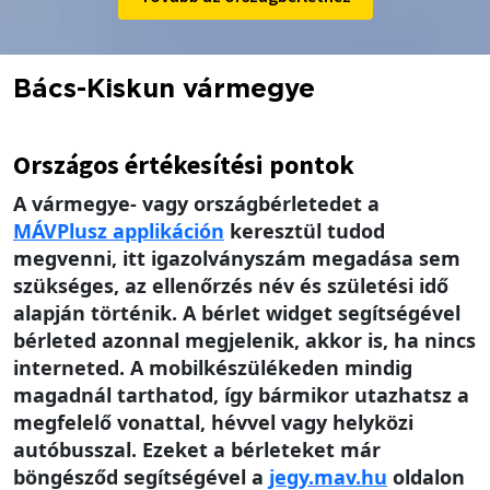
Bács-Kiskun vármegye
Országos értékesítési pontok
A vármegye- vagy országbérletedet a
MÁV
Plusz applikáción
keresztül tudod
megvenni, itt igazolványszám megadása sem
szükséges, az ellenőrzés név és születési idő
alapján történik. A bérlet widget segítségével
bérleted azonnal megjelenik, akkor is, ha nincs
interneted. A mobilkészülékeden mindig
magadnál tarthatod, így bármikor utazhatsz a
megfelelő vonattal, hévvel vagy helyközi
autóbusszal. Ezeket a bérleteket már
böngésződ segítségével a
jegy.mav.hu
oldalon