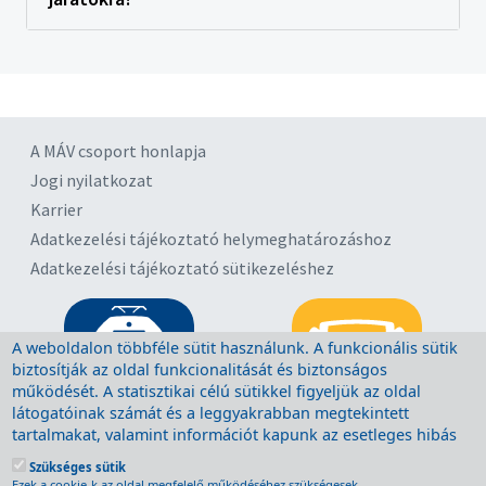
A MÁV csoport honlapja
Jogi nyilatkozat
Karrier
Adatkezelési tájékoztató helymeghatározáshoz
Adatkezelési tájékoztató sütikezeléshez
A weboldalon többféle sütit használunk. A funkcionális sütik
biztosítják az oldal funkcionalitását és biztonságos
működését. A statisztikai célú sütikkel figyeljük az oldal
látogatóinak számát és a leggyakrabban megtekintett
tartalmakat, valamint információt kapunk az esetleges hibás
működésről. A sütik törlésére a böngésző megfelelő
Szükséges sütik
menüpontjában van lehetőség, további segítség a böngésző
Ezek a cookie-k az oldal megfelelő működéséhez szükségesek.