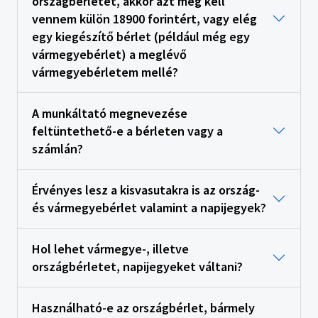
országbérletet, akkor azt meg kell
vennem külön 18900 forintért, vagy elég
egy kiegészítő bérlet (például még egy
vármegyebérlet) a meglévő
vármegyebérletem mellé?
A munkáltató megnevezése
feltüntethető-e a bérleten vagy a
számlán?
Érvényes lesz a kisvasutakra is az ország-
és vármegyebérlet valamint a napijegyek?
Hol lehet vármegye-, illetve
országbérletet, napijegyeket váltani?
Használható-e az országbérlet, bármely