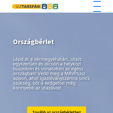
Ugrás a tartalomra
Országbérlet
Lépd át a vármegyehatárt, utazz
egyszerűen és olcsón a helyközi
buszokon és vonatokon az egész
országban! Vedd meg a MÁVPlusz
appon, ahol igazolványszámra sincs
szükség, sőt a widgettel még
könnyebb az utazásod.
Tovább az országbérlethez