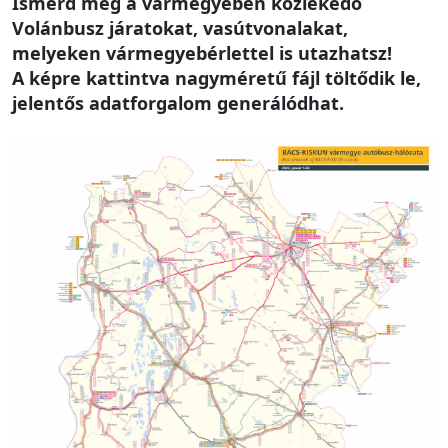
Ismerd meg a vármegyében közlekedő
Volánbusz járatokat, vasútvonalakat,
melyeken vármegyebérlettel is utazhatsz!
A képre kattintva nagyméretű fájl töltődik le,
jelentős adatforgalom generálódhat.
Image