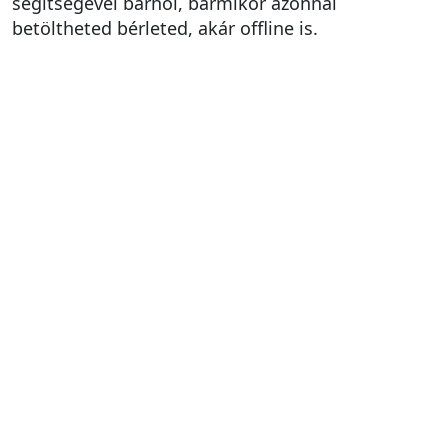
segítségével bárhol, bármikor azonnal
betöltheted bérleted, akár offline is.