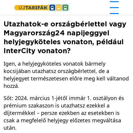
Ugrás a tartalomra
Utazhatok-e országbérlettel vagy
Magyarország24 napijeggyel
helyjegyköteles vonaton, például
InterCity vonaton?
Igen, a helyjegyköteles vonatok bármely
kocsijában utazhatsz országbérlettel, de a
helyjegyet természetesen előre meg kell váltanod
hozzá.
Sőt: 2024. március 1-jétől immár 1. osztályon és
prémium szakaszon is utazhatsz ezekkel a
díjtermékkel – persze ezekben az esetekben is
csak a megfelelő helyjegy előzetes megváltása
után.