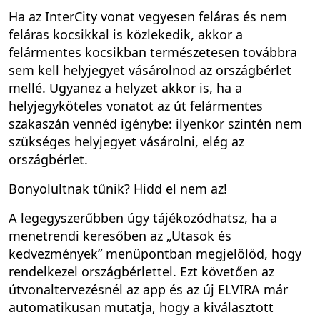
Ha az InterCity vonat vegyesen feláras és nem
feláras kocsikkal is közlekedik, akkor a
felármentes kocsikban természetesen továbbra
sem kell helyjegyet vásárolnod az országbérlet
mellé. Ugyanez a helyzet akkor is, ha a
helyjegyköteles vonatot az út felármentes
szakaszán vennéd igénybe: ilyenkor szintén nem
szükséges helyjegyet vásárolni, elég az
országbérlet.
Bonyolultnak tűnik? Hidd el nem az!
A legegyszerűbben úgy tájékozódhatsz, ha a
menetrendi keresőben az „Utasok és
kedvezmények” menüpontban megjelölöd, hogy
rendelkezel országbérlettel. Ezt követően az
útvonaltervezésnél az app és az új ELVIRA már
automatikusan mutatja, hogy a kiválasztott