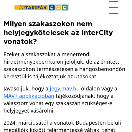
Ugrás a tartalomra
Milyen szakaszokon nem
helyjegykötelesek az InterCity
vonatok?
Ezeket a szakaszokat a menetrendi
hirdetményekben külön jelöljük, de az érintett
szakaszokon természetesen a hangosbemondón
keresztül is tájékoztatjuk az utasokat.
Javasoljuk, hogy a
jegy.mav.hu
oldalon vagy a
MÁV+ applikációban
tájékozódjanak, hogy a
választott vonat egy szakaszán szükséges-e
helyjegyet vásárolni.
2024. márciusától a vonatok Budapesten belüli
megállóik között felármentessé váltak, tehát