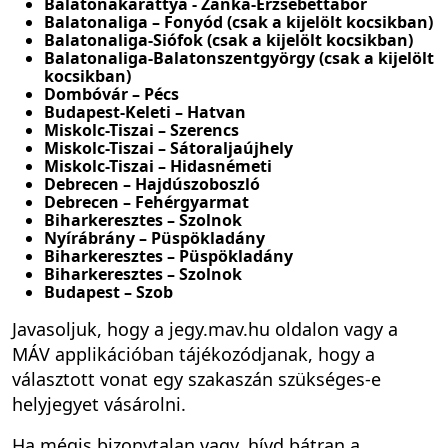
Balatonakarattya - Zánka-Erzsébettábor
Balatonaliga – Fonyód (csak a kijelölt kocsikban)
Balatonaliga-Siófok (csak a kijelölt kocsikban)
Balatonaliga-Balatonszentgyörgy (csak a kijelölt
kocsikban)
Dombóvár – Pécs
Budapest-Keleti – Hatvan
Miskolc-Tiszai – Szerencs
Miskolc-Tiszai – Sátoraljaújhely
Miskolc-Tiszai – Hidasnémeti
Debrecen – Hajdúszoboszló
Debrecen – Fehérgyarmat
Biharkeresztes – Szolnok
Nyírábrány – Püspökladány
Biharkeresztes – Püspökladány
Biharkeresztes – Szolnok
Budapest – Szob
Javasoljuk, hogy a jegy.mav.hu oldalon vagy a
MÁV applikációban tájékozódjanak, hogy a
választott vonat egy szakaszán szükséges-e
helyjegyet vásárolni.
Ha mégis bizonytalan vagy, hívd bátran a