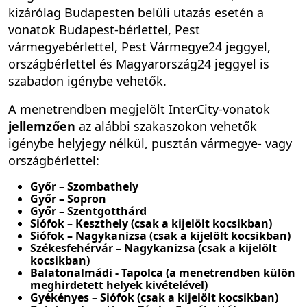
kizárólag Budapesten belüli utazás esetén a
vonatok Budapest-bérlettel, Pest
vármegyebérlettel, Pest Vármegye24 jeggyel,
országbérlettel és Magyarország24 jeggyel is
szabadon igénybe vehetők.
A menetrendben megjelölt InterCity-vonatok
jellemzően
az alábbi szakaszokon vehetők
igénybe helyjegy nélkül, pusztán vármegye- vagy
országbérlettel:
Győr – Szombathely
Győr – Sopron
Győr – Szentgotthárd
Siófok – Keszthely (csak a kijelölt kocsikban)
Siófok – Nagykanizsa (csak a kijelölt kocsikban)
Székesfehérvár – Nagykanizsa (csak a kijelölt
kocsikban)
Balatonalmádi - Tapolca (a menetrendben külön
meghirdetett helyek kivételével)
Gyékényes – Siófok (csak a kijelölt kocsikban)