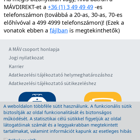
MÁVDIREKT-et a
+36 (1) 3 49 49 49
-es
telefonszámon (továbbá a 20-as, 30-as, 70-es
előhívóval a 499 4999 telefonszámon)! (Ezek a
vonatok ebben a
fájlban
is megtekinthetők)
A MÁV csoport honlapja
Jogi nyilatkozat
Karrier
Adatkezelési tájékoztató helymeghatározáshoz
Adatkezelési tájékoztató sütikezeléshez
A weboldalon többféle sütit használunk. A funkcionális sütik
biztosítják az oldal funkcionalitását és biztonságos
működését. A statisztikai célú sütikkel figyeljük az oldal
látogatóinak számát és a leggyakrabban megtekintett
tartalmakat, valamint információt kapunk az esetleges hibás
működésről. A sütik törlésére a böngésző megfelelő