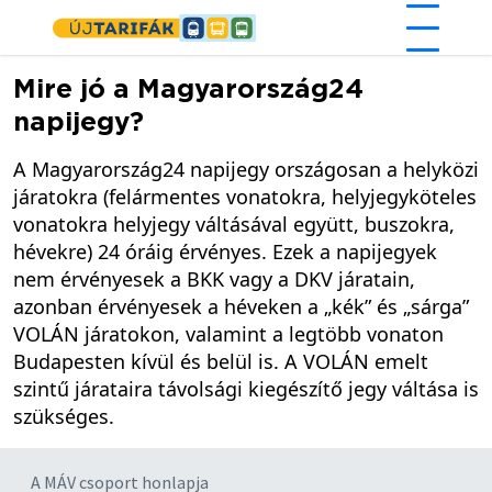
Ugrás a tartalomra
Mire jó a Magyarország24
napijegy?
A Magyarország24 napijegy országosan a helyközi
járatokra (felármentes vonatokra, helyjegyköteles
vonatokra helyjegy váltásával együtt, buszokra,
hévekre) 24 óráig érvényes. Ezek a napijegyek
nem érvényesek a BKK vagy a DKV járatain,
azonban érvényesek a héveken a „kék” és „sárga”
VOLÁN járatokon, valamint a legtöbb vonaton
Budapesten kívül és belül is. A VOLÁN emelt
szintű járataira távolsági kiegészítő jegy váltása is
szükséges.
A MÁV csoport honlapja