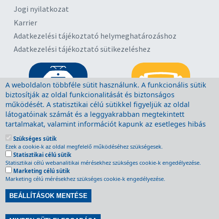
Jogi nyilatkozat
Karrier
Adatkezelési tájékoztató helymeghatározáshoz
Adatkezelési tájékoztató sütikezeléshez
A weboldalon többféle sütit használunk. A funkcionális sütik
biztosítják az oldal funkcionalitását és biztonságos
működését. A statisztikai célú sütikkel figyeljük az oldal
látogatóinak számát és a leggyakrabban megtekintett
tartalmakat, valamint információt kapunk az esetleges hibás
működésről. A sütik törlésére a böngésző megfelelő
Szükséges sütik
menüpontjában van lehetőség, további segítség a böngésző
Ezek a cookie-k az oldal megfelelő működéséhez szükségesek.
súgójában található. A sütik törlését minden, Ön által használt
Statisztikai célú sütik
böngészőn kell végrehajtani. A funkcionális sütik törlése után
Statisztikai célú webanalitikai mérésekhez szükséges cookie-k engedélyezése.
Marketing célú sütik
a weboldal bizonyos funkciói nem, vagy csak korlátozottan
Marketing célú mérésekhez szükséges cookie-k engedélyezése.
fognak működni. A „Beállítások mentése” gombra kattintva
Ön tudomásul veszi, hogy az oldalon funkcionális sütiket
BEÁLLÍTÁSOK MENTÉSE
használunk. A „Beállítások mentése” gomb továbbá
lehetőséget nyújt a statisztikai célú sütik bekapcsolására is.
Withdraw consent