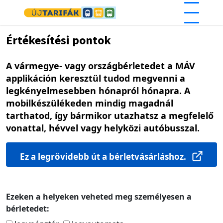
Ugrás a tartalomra
Értékesítési pontok
A vármegye- vagy országbérletedet a MÁV
applikáción keresztül tudod megvenni a
legkényelmesebben hónapról hónapra. A
mobilkészülékeden mindig magadnál
tarthatod, így bármikor utazhatsz a megfelelő
vonattal, hévvel vagy helyközi autóbusszal.
Ez a legrövidebb út a bérletvásárláshoz.
Ezeken a helyeken veheted meg személyesen a
bérletedet: