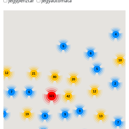
Jegypénztár
Jegyautomata
4
5
6
10
5
12
21
80
20
2
12
7
6
321
42
9
2
19
9
9
13
7