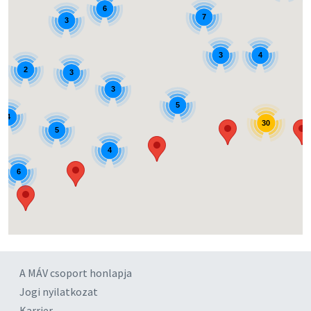
6
7
3
3
4
2
3
3
5
4
30
5
4
6
A MÁV csoport honlapja
Jogi nyilatkozat
Karrier