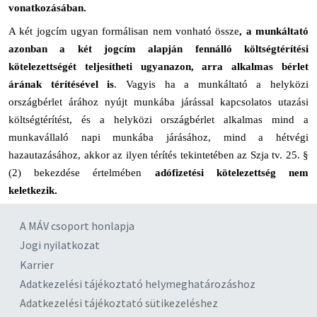
vonatkozásában.
A két jogcím ugyan formálisan nem vonható össze
, a munkáltató
azonban a két jogcím alapján fennálló költségtérítési
kötelezettségét teljesítheti ugyanazon, arra alkalmas bérlet
árának térítésével is
. Vagyis ha a munkáltató a helyközi
országbérlet árához nyújt munkába járással kapcsolatos utazási
költségtérítést, és a helyközi országbérlet alkalmas mind a
munkavállaló napi munkába járásához, mind a hétvégi
hazautazásához, akkor az ilyen térítés tekintetében az Szja tv. 25. §
(2) bekezdése értelmében
adófizetési kötelezettség nem
keletkezik.
A MÁV csoport honlapja
Jogi nyilatkozat
Karrier
Adatkezelési tájékoztató helymeghatározáshoz
Adatkezelési tájékoztató sütikezeléshez