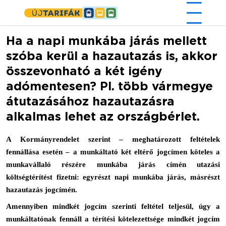
Ugrás a tartalomra
Ha a napi munkába járás mellett
szóba kerül a hazautazás is, akkor
összevonható a két igény
adómentesen? Pl. több vármegye
átutazásához hazautazásra
alkalmas lehet az országbérlet.
A Kormányrendelet szerint – meghatározott feltételek
fennállása esetén – a munkáltató két eltérő jogcímen köteles a
munkavállaló részére munkába járás címén utazási
költségtérítést fizetni: egyrészt napi munkába járás, másrészt
hazautazás jogcímén.
Amennyiben mindkét jogcím szerinti feltétel teljesül, úgy a
munkáltatónak fennáll a térítési kötelezettsége mindkét jogcím