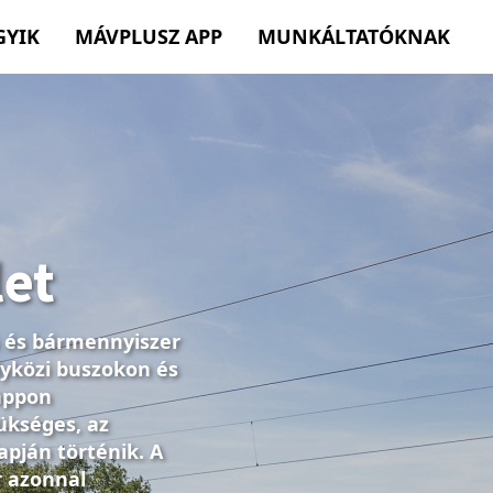
GYIK
MÁVPLUSZ APP
MUNKÁLTATÓKNAK
et
 és bármennyiszer
lyközi buszokon és
appon
kséges, az
lapján történik. A
r azonnal