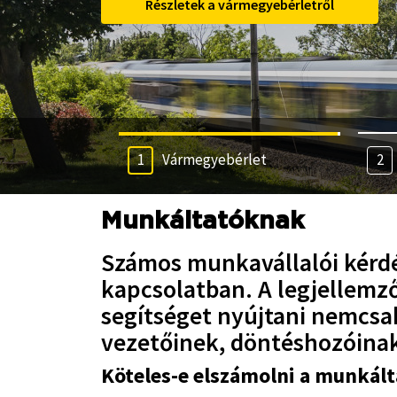
Részletek a vármegyebérletről
betöltheted.
Vármegyebérlet
Munkáltatóknak
Számos munkavállalói kérdé
kapcsolatban. A legjellemz
segítséget nyújtani nemcsa
vezetőinek, döntéshozóinak
Köteles-e elszámolni a munkálta