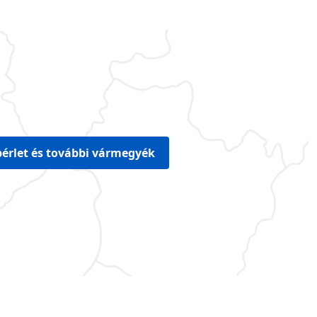
érlet és további vármegyék