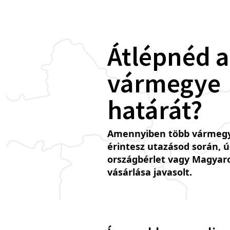
Átlépnéd a
vármegye
határát?
Amennyiben több vármegy
érintesz utazásod során, 
országbérlet vagy Magyar
vásárlása javasolt.