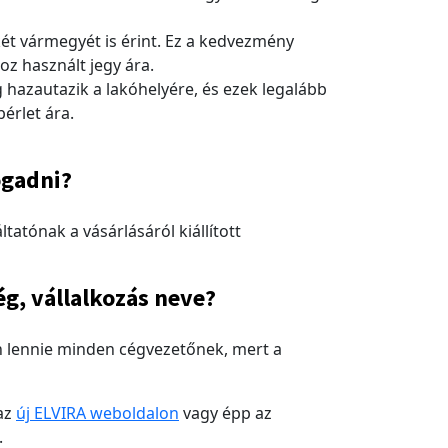
ét vármegyét is érint. Ez a kedvezmény
z használt jegy ára.
 hazautazik a lakóhelyére, és ezek legalább
érlet ára.
ogadni?
atónak a vásárlásáról kiállított
ég, vállalkozás neve?
an lennie minden cégvezetőnek, mert a
 az
új ELVIRA weboldalon
vagy épp az
.