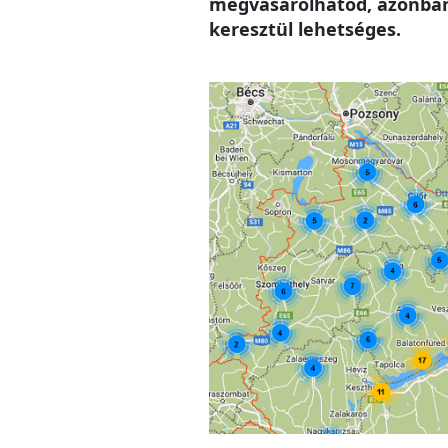
megvásárolhatod, azonban 
keresztül lehetséges.
Image