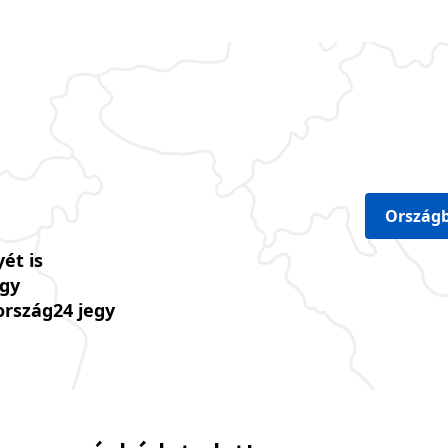
Országb
ét is
úgy
ország24 jegy