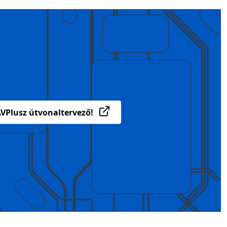
VPlusz útvonaltervező!