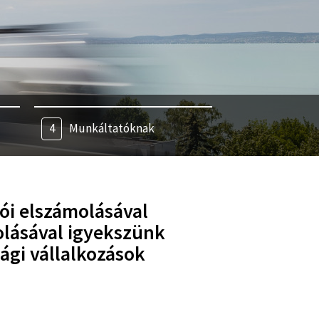
Munkáltatóknak
ói elszámolásával
olásával igyekszünk
ági vállalkozások