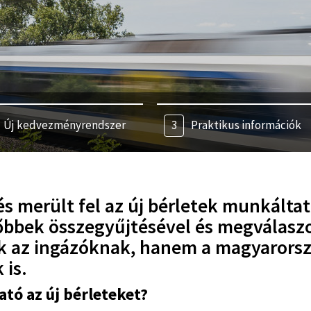
Új kedvezményrendszer
Praktikus információk
s merült fel az új bérletek munkáltat
őbbek összegyűjtésével és megválasz
k az ingázóknak, hanem a magyarorsz
 is.
tó az új bérleteket?