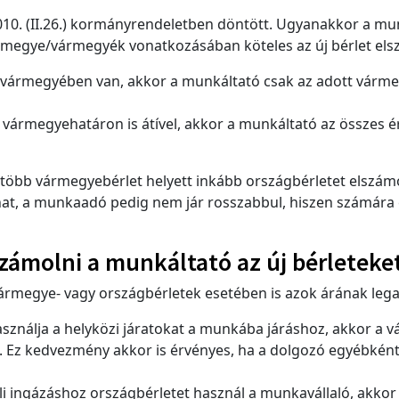
10. (II.26.) kormányrendeletben döntött. Ugyanakkor a mu
 vármegye/vármegyék vonatkozásában köteles az új bérlet el
 vármegyében van, akkor a munkáltató csak az adott vármeg
 vármegyehatáron is átível, akkor a munkáltató az összes é
öbb vármegyebérlet helyett inkább országbérletet elszámol
hat, a munkaadó pedig nem jár rosszabbul, hiszen számára
zámolni a munkáltató az új bérleteke
a vármegye- vagy országbérletek esetében is azok árának leg
sználja a helyközi járatokat a munkába járáshoz, akkor a 
Ez kedvezmény akkor is érvényes, ha a dolgozó egyébként o
i ingázáshoz országbérletet használ a munkavállaló, akkor