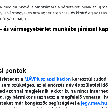
ák meg munkavállalóik számára a bérleteket, nekik az új m
y: a vármegye- és országbérleten csak és kizárólag az uta
efolyásolhatja.
ág- és vármegyebérlet munkába járással kap
si pontok
érletedet a
MÁV
Plusz applikáción
keresztül tudod 
m szükséges, az ellenőrzés név és születési idő 
ed azonnal megjelenik, akkor is, ha nincs intern
, így bármikor utazhatsz a megfelelő vonattal, h
leteket már böngésződ segítségével a
jegy.mav.hu