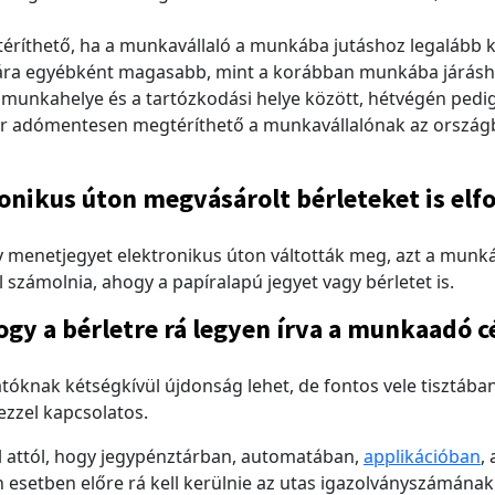
téríthető, ha a munkavállaló a munkába jutáshoz legalább k
et ára egyébként magasabb, mint a korábban munkába járásho
 munkahelye és a tartózkodási helye között, hétvégén pedig
r adómentesen megtéríthető a munkavállalónak az országb
onikus úton megvásárolt bérleteket is elf
 menetjegyet elektronikus úton váltották meg, azt a munkált
 számolnia, ahogy a papíralapú jegyet vagy bérletet is.
gy a bérletre rá legyen írva a munkaadó c
tóknak kétségkívül újdonság lehet, de fontos vele tisztáb
ezzel kapcsolatos.
l attól, hogy jegypénztárban, automatában,
applikációban
,
 esetben előre rá kell kerülnie az utas igazolványszámának