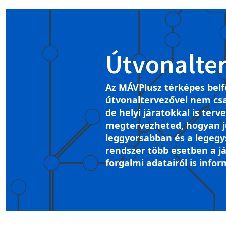
Útvonalte
Az MÁVPlusz térképes belf
útvonaltervezővel nem csa
de helyi járatokkal is terv
megtervezheted, hogyan ju
leggyorsabban és a legegy
rendszer több esetben a já
forgalmi adatairól is infor