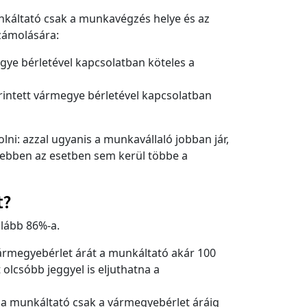
nkáltató csak a munkavégzés helye és az
számolására:
ye bérletével kapcsolatban köteles a
rintett vármegye bérletével kapcsolatban
ni: azzal ugyanis a munkavállaló jobban jár,
 ebben az esetben sem kerül többe a
t?
alább 86%-a.
vármegyebérlet árát a munkáltató akár 100
lcsóbb jeggyel is eljuthatna a
 a munkáltató csak a vármegyebérlet áráig