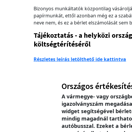
Bizonyos munkáltatók központilag vásárolj
papírmunkát, ettől azonban még ez a szabál
neve nem, és ez a bérlet elszámolását sem b
Tájékoztatás - a helyközi orsz
költségtérítéséről
Részletes leírás letölthető ide kattintva
Országos értékesíté
A vármegye- vagy országb
igazolványszám megadása se
widget segítségével bérlet
mindig magadnál tarthatod
autóbusszal. Ezeket a bér