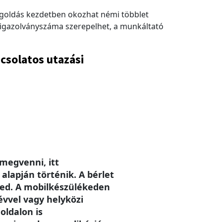
egoldás kezdetben okozhat némi többlet
s igazolványszáma szerepelhet, a munkáltató
csolatos utazási
megvenni, itt
alapján történik. A bérlet
eted. A mobilkészülékeden
évvel vagy helyközi
oldalon is