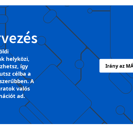
rvezés
öldi
k helyközi,
ezhetsz, így
Irány az MÁ
tsz célba a
szerűbben. A
ratok valós
mációt ad.