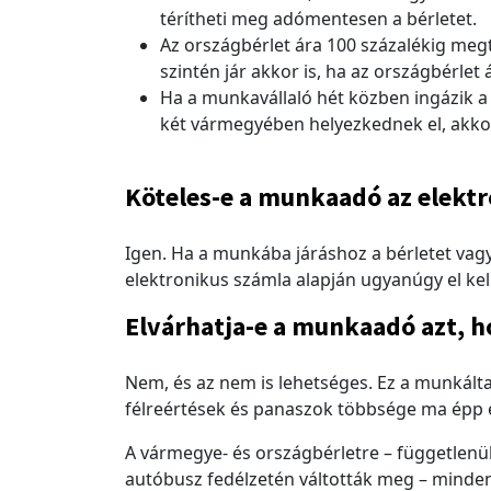
térítheti meg adómentesen a bérletet.
Az országbérlet ára 100 százalékig meg
szintén jár akkor is, ha az országbérl
Ha a munkavállaló hét közben ingázik a
két vármegyében helyezkednek el, akko
Köteles-e a munkaadó az elektr
Igen. Ha a munkába járáshoz a bérletet vagy
elektronikus számla alapján ugyanúgy el kell
Elvárhatja-e a munkaadó azt, ho
Nem, és az nem is lehetséges. Ez a munkálta
félreértések és panaszok többsége ma épp 
A vármegye- és országbérletre – függetlenü
autóbusz fedélzetén váltották meg – minden