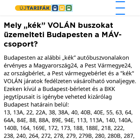
Ugrás a tartalomra
Mely „kék” VOLÁN buszokat
üzemelteti Budapesten a MÁV-
csoport?
Budapesten az alábbi „kék” autóbuszvonalakon
érvényes a Magyarország24, a Pest Vármegye24,
az országbérlet, a Pest vármegyebérlet és a "kék"
VOLÁN járatok fedélzeten vásárolható vonaljegye.
Ezeken kívül a Budapest-bérletet és a BKK
jegytípusait is igénybe veheted kizárólag
Budapest határain belül:
13, 13A, 22, 22A, 38, 38A, 40, 40B, 40E, 55, 63, 64,
64A, 84E, 88, 88A, 89E, 94E, 113, 113A, 140, 140A,
140B, 164, 169E, 172, 173, 188, 188E, 218, 222,
238, 240, 264, 272, 278, 279, 279B, 280, 280B, 287,