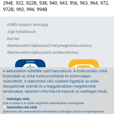
294E, 922, 922B, 938, 940, 943, 956, 963, 964, 972,
972B, 992, 994, 994B
A MÁV csoport honlapja
Jogi nyilatkozat
Karrier
Adatkezelési tájékoztató helymeghatározáshoz
Adatkezelési tájékoztató sütikezeléshez
A weboldalon többféle sütit használunk. A funkcionális sütik
biztosítják az oldal funkcionalitását és biztonságos
működését. A statisztikai célú sütikkel figyeljük az oldal
látogatóinak számát és a leggyakrabban megtekintett
tartalmakat, valamint információt kapunk az esetleges hibás
működésről. A sütik törlésére a böngésző megfelelő
Szükséges sütik
menüpontjában van lehetőség, további segítség a böngésző
Ezek a cookie-k az oldal megfelelő működéséhez szükségesek.
súgójában található. A sütik törlését minden, Ön által használt
Statisztikai célú sütik
böngészőn kell végrehajtani. A funkcionális sütik törlése után
Statisztikai célú webanalitikai mérésekhez szükséges cookie-k engedélyezése.