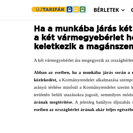
Ugrás a tartalomra
BÉRLETEK
Ha a munkába járás két 
a két vármegyebérlet h
keletkezik a magánsze
A két vármegyebérlet ára megegyezik az országbérlet
Abban az esetben, ha a munkába járás során a
közlekedést,
a Kormányrendelet alkalmazása szempont
arányú térítése minősül a Kormányrendelet szerint k
területén belüli utazásokra jogosít, semmilyen mód
árának megtérítése.
A jelenleg hatályos díjszabás
esetben az országbérlet árának akár teljes egészé