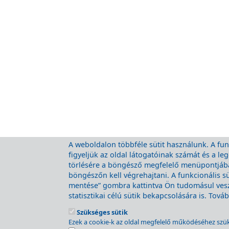
A weboldalon többféle sütit használunk. A funk
figyeljük az oldal látogatóinak számát és a l
törlésére a böngésző megfelelő menüpontjában
böngészőn kell végrehajtani. A funkcionális s
mentése” gombra kattintva Ön tudomásul veszi
statisztikai célú sütik bekapcsolására is. Tov
A MÁV csoport honlapja
Szükséges sütik
Jogi nyilatkozat
Ezek a cookie-k az oldal megfelelő működéséhez szü