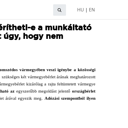
HU
|
EN
érítheti-e a munkáltató
át úgy, hogy nem
zomszédos vármegyében veszi igénybe a közösségi
z szükséges két vármegyebérlet árának meghatározott
rmegyebérlet kizárólag a rajta feltüntetett vármegye
olható az
egyszerűbb megoldást jelentő
országbérlet
rlet árával egyezik meg.
Adózási szempontból
ilyen