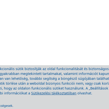
cionális sütik biztosítják az oldal funkcionalitását és biztonságos
eggyakrabban megtekintett tartalmakat, valamint információt kapu
 van lehetőség, további segítség a böngésző súgójában található.
ütik törlése után a weboldal bizonyos funkciói nem, vagy csak kor
, hogy az oldalon funkcionális sütiket használunk. A „Beállításo
ábbi információkat a
Sütikezelési tájékoztatóban
olvashat.
kségesek.