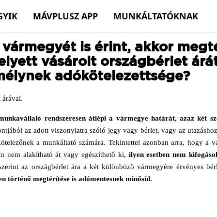
GYIK
MÁVPLUSZ APP
MUNKÁLTATÓKNAK
vármegyét is érint, akkor megt
elyett vásárolt országbérlet ár
mélynek adókötelezettsége?
 árával.
munkavállaló rendszeresen átlépi a vármegye határát, azaz két s
jából az adott viszonylatra szóló jegy vagy bérlet, vagy az utazásho
ötelezőnek a munkáltató számára. Tekintettel azonban arra, hogy a vá
on nem alakítható át vagy egészíthető ki,
ilyen esetben nem kifogás
 szerint az országbérlet ára a két különböző vármegyére érvényes bé
ben történő megtérítése is adómentesnek minősül.