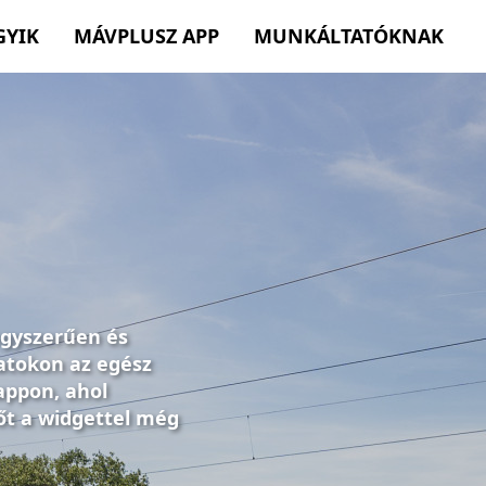
GYIK
MÁVPLUSZ APP
MUNKÁLTATÓKNAK
egyszerűen és
atokon az egész
appon, ahol
őt a widgettel még