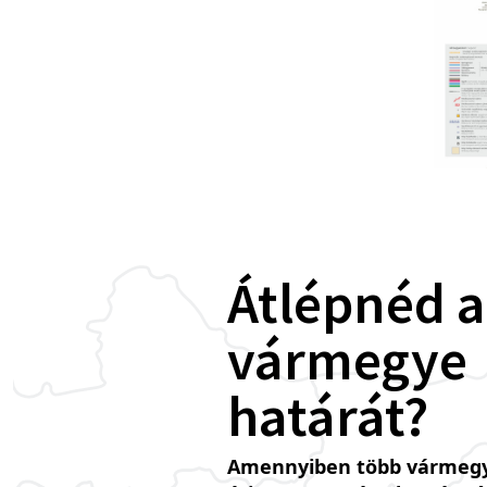
Átlépnéd a
vármegye
határát?
Amennyiben több vármegy