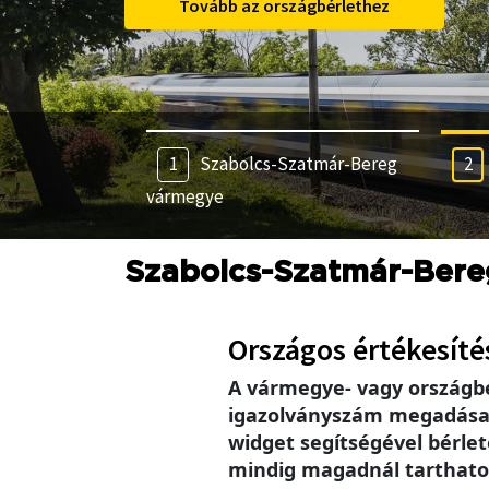
Tovább az országbérlethez
Szabolcs-Szatmár-Bereg
vármegye
Szabolcs-Szatmár-Ber
Országos értékesíté
A vármegye- vagy országb
igazolványszám megadása se
widget segítségével bérlet
mindig magadnál tarthatod