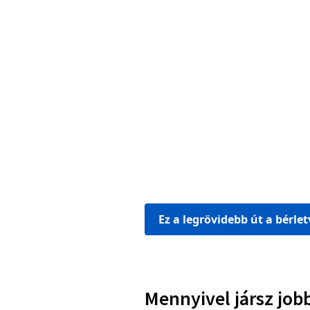
Ez a legrövidebb út a bérle
Mennyivel jársz job