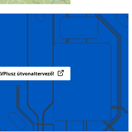
VPlusz útvonaltervező!