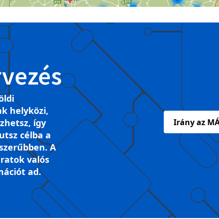
rvezés
öldi
k helyközi,
ezhetsz, így
Irány az MÁ
tsz célba a
szerűbben. A
ratok valós
mációt ad.