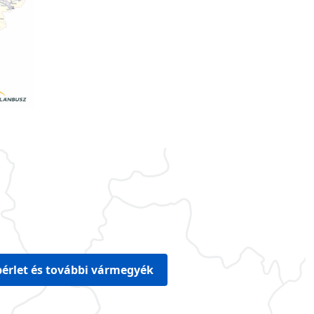
érlet és további vármegyék