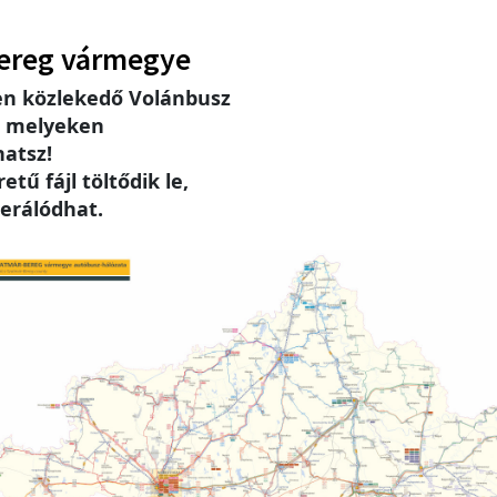
ereg vármegye
n közlekedő Volánbusz
, melyeken
hatsz!
tű fájl töltődik le,
erálódhat.
e