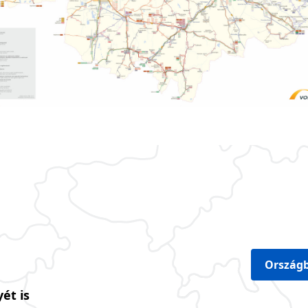
Országb
ét is