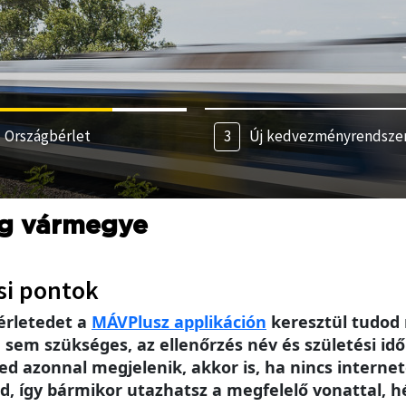
Országbérlet
Új kedvezményrendsze
eg vármegye
si pontok
érletedet a
MÁV
Plusz applikáción
keresztül tudod 
m szükséges, az ellenőrzés név és születési idő 
ed azonnal megjelenik, akkor is, ha nincs intern
, így bármikor utazhatsz a megfelelő vonattal, h