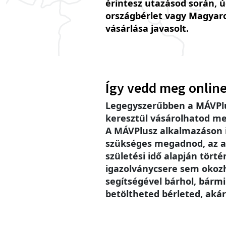
érintesz utazásod során, 
országbérlet vagy Magyar
vásárlása javasolt.
Így vedd meg online
Legegyszerűbben a MÁVPlu
keresztül vásárolhatod me
A MÁVPlusz alkalmazáson
szükséges megadnod, az a
születési idő alapján történ
igazolványcsere sem okoz
segítségével bárhol, bárm
betöltheted bérleted, akár 