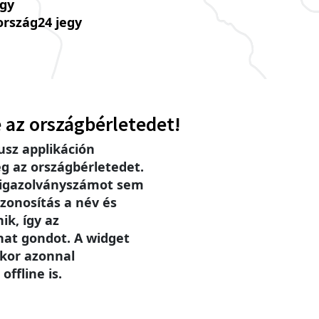
úgy
ország24 jegy
 az országbérletedet!
sz applikáción
g az országbérletedet.
 igazolványszámot sem
zonosítás a név és
ik, így az
hat gondot. A widget
ikor azonnal
offline is.