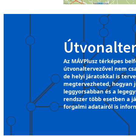
Útvonalte
Az MÁVPlusz térképes belf
útvonaltervezővel nem csa
de helyi járatokkal is terv
megtervezheted, hogyan ju
leggyorsabban és a legegy
rendszer több esetben a já
forgalmi adatairól is infor