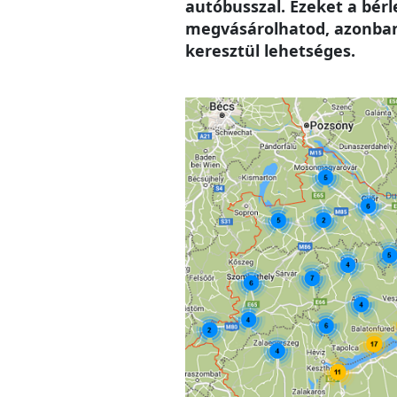
autóbusszal. Ezeket a bér
megvásárolhatod, azonban 
keresztül lehetséges.
Image