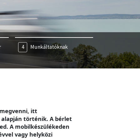
r
Munkáltatóknak
megvenni, itt
alapján történik. A bérlet
eted. A mobilkészülékeden
évvel vagy helyközi