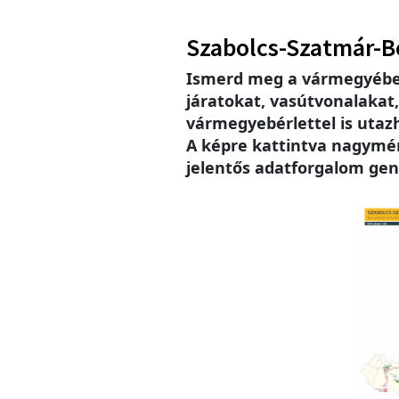
Szabolcs-Szatmár-B
Ismerd meg a vármegyébe
járatokat, vasútvonalakat
vármegyebérlettel is utaz
A képre kattintva nagymére
jelentős adatforgalom gen
Imag