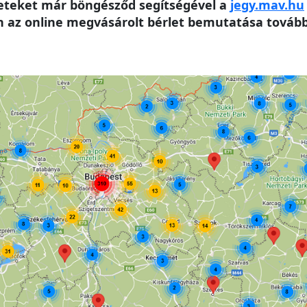
leteket már böngésződ segítségével a
jegy.mav.hu
az online megvásárolt bérlet bemutatása továbbr