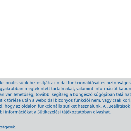
cionális sütik biztosítják az oldal funkcionalitását és biztonságos
eggyakrabban megtekintett tartalmakat, valamint információt kapu
 van lehetőség, további segítség a böngésző súgójában található.
ütik törlése után a weboldal bizonyos funkciói nem, vagy csak kor
, hogy az oldalon funkcionális sütiket használunk. A „Beállításo
ábbi információkat a
Sütikezelési tájékoztatóban
olvashat.
kségesek.