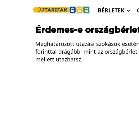
Ugrás a tartalomra
BÉRLETEK
Érdemes-e országbérlet
Meghatározott utazási szokások esetén
forinttal drágább, mint az országbérlet
mellett utazhatsz.