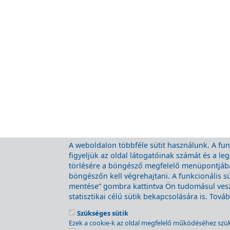
A weboldalon többféle sütit használunk. A funk
figyeljük az oldal látogatóinak számát és a l
törlésére a böngésző megfelelő menüpontjában
böngészőn kell végrehajtani. A funkcionális s
mentése” gombra kattintva Ön tudomásul veszi
statisztikai célú sütik bekapcsolására is. Tov
A MÁV csoport honlapja
Szükséges sütik
Jogi nyilatkozat
Ezek a cookie-k az oldal megfelelő működéséhez szü