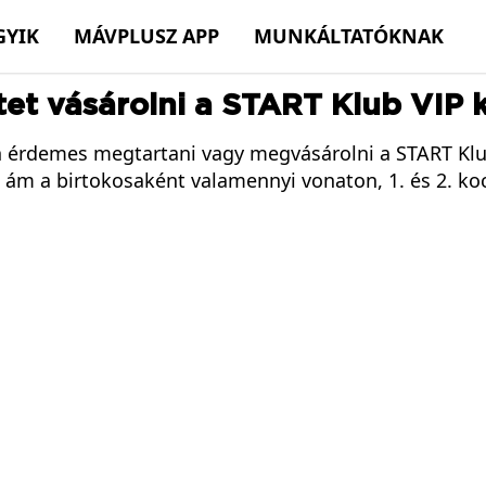
GYIK
MÁVPLUSZ APP
MUNKÁLTATÓKNAK
et vásárolni a START Klub VIP k
 érdemes megtartani vagy megvásárolni a START Klub
, ám a birtokosaként valamennyi vonaton, 1. és 2. ko