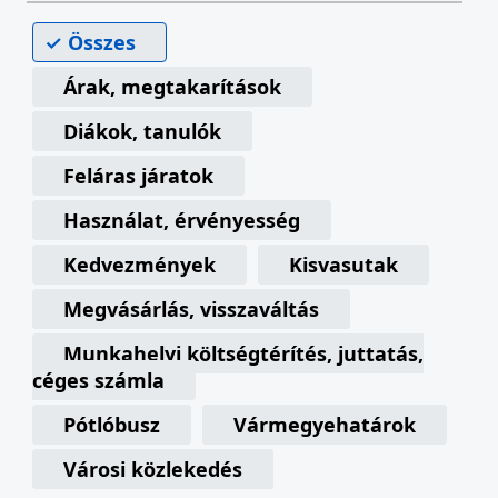
Összes
Árak, megtakarítások
Diákok, tanulók
Feláras járatok
Használat, érvényesség
Kedvezmények
Kisvasutak
Megvásárlás, visszaváltás
Munkahelyi költségtérítés, juttatás,
céges számla
Pótlóbusz
Vármegyehatárok
Városi közlekedés