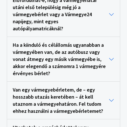
Előfordulhat-e, hogy a vármegyehatár
utáni első településig még jó a
vármegyebérlet vagy a Vármegye24
napijegy, mint egyes
autópályamatricáknál?
Ha a kiinduló és célállomás ugyanabban a
vármegyében van, de az autóbusz vagy
vonat átmegy egy másik vármegyébe is,
akkor elegendő a számomra 1 vármegyére
érvényes bérlet?
Van egy vármegyebérletem, de – egy
hosszabb utazás keretében – át kell
utaznom a vármegyehatáron. Fel tudom
ehhez használni a vármegyebérletemet?