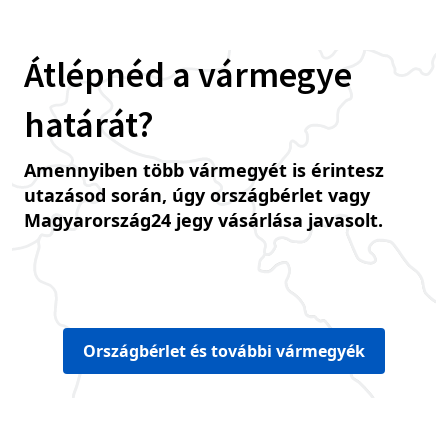
Átlépnéd a vármegye
határát?
Amennyiben több vármegyét is érintesz
utazásod során, úgy országbérlet vagy
Magyarország24 jegy vásárlása javasolt.
Országbérlet és további vármegyék