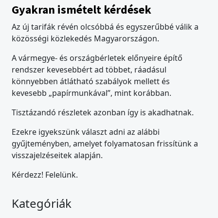
Gyakran ismételt kérdések
Az új tarifák révén olcsóbbá és egyszerűbbé válik a
közösségi közlekedés Magyarországon.
A vármegye- és országbérletek előnyeire építő
rendszer kevesebbért ad többet, ráadásul
könnyebben átlátható szabályok mellett és
kevesebb „papírmunkával”, mint korábban.
Tisztázandó részletek azonban így is akadhatnak.
Ezekre igyekszünk választ adni az alábbi
gyűjteményben, amelyet folyamatosan frissítünk a
visszajelzéseitek alapján.
Kérdezz! Felelünk.
Kategóriák