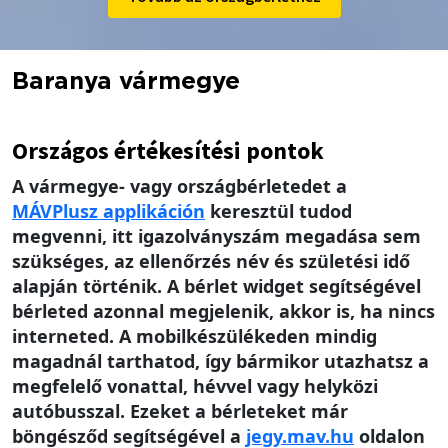
Baranya vármegye
Országos értékesítési pontok
A vármegye- vagy országbérletedet a
MÁV
Plusz applikáción
keresztül tudod
megvenni, itt igazolványszám megadása sem
szükséges, az ellenőrzés név és születési idő
alapján történik. A bérlet widget segítségével
bérleted azonnal megjelenik, akkor is, ha nincs
interneted. A mobilkészülékeden mindig
magadnál tarthatod, így bármikor utazhatsz a
megfelelő vonattal, hévvel vagy helyközi
autóbusszal. Ezeket a bérleteket már
böngésződ segítségével a
jegy.mav.hu
oldalon