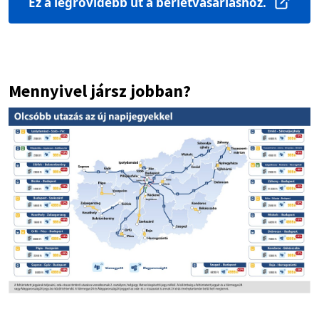
Ez a legrövidebb út a bérletvásárláshoz.
Mennyivel jársz jobban?
Image