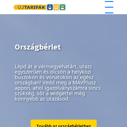
Ugrás a tartalomra
Országbérlet
Lépd át a vármegyehatárt, utazz
egyszerűen és olcsón a helyközi
buszokon és vonatokon az egész
országban! Vedd meg a MÁVPlusz
appon, ahol igazolványszámra sincs
szükség, sőt a widgettel még
könnyebb az utazásod.
Tovább az országbérlethez