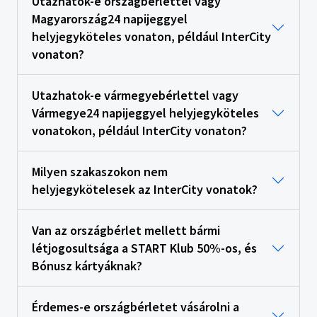
Utazhatok-e országbérlettel vagy
Magyarország24 napijeggyel
helyjegyköteles vonaton, például InterCity
vonaton?
Utazhatok-e vármegyebérlettel vagy
Vármegye24 napijeggyel helyjegyköteles
vonatokon, például InterCity vonaton?
Milyen szakaszokon nem
helyjegykötelesek az InterCity vonatok?
Van az országbérlet mellett bármi
létjogosultsága a START Klub 50%-os, és
Bónusz kártyáknak?
Érdemes-e országbérletet vásárolni a