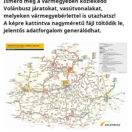
Ismerd meg a vármegyében közlekedő
Volánbusz járatokat, vasútvonalakat,
melyeken vármegyebérlettel is utazhatsz!
A képre kattintva nagyméretű fájl töltődik le,
jelentős adatforgalom generálódhat.
Image