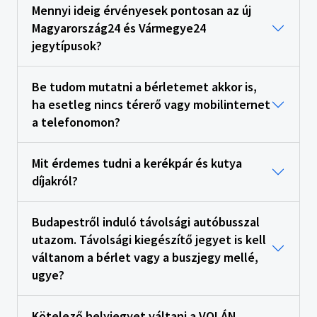
Mennyi ideig érvényesek pontosan az új
Magyarország24 és Vármegye24
jegytípusok?
Be tudom mutatni a bérletemet akkor is,
ha esetleg nincs térerő vagy mobilinternet
a telefonomon?
Mit érdemes tudni a kerékpár és kutya
díjakról?
Budapestről induló távolsági autóbusszal
utazom. Távolsági kiegészítő jegyet is kell
váltanom a bérlet vagy a buszjegy mellé,
ugye?
Kötelező helyjegyet váltani a VOLÁN