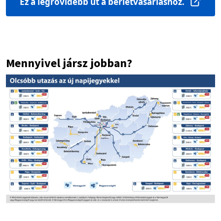
Ez a legrövidebb út a bérletvásárláshoz.
Mennyivel jársz jobban?
Image