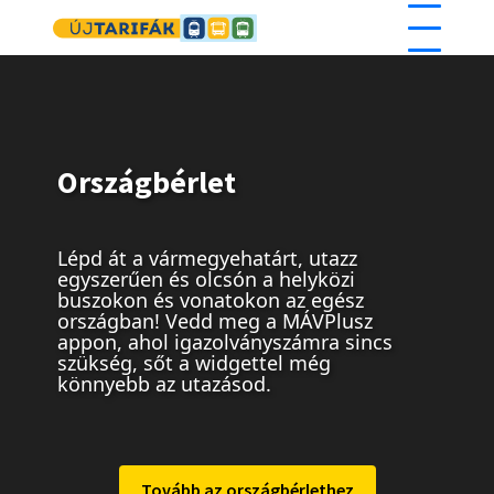
Ugrás a tartalomra
Országbérlet
Lépd át a vármegyehatárt, utazz
egyszerűen és olcsón a helyközi
buszokon és vonatokon az egész
országban! Vedd meg a MÁVPlusz
appon, ahol igazolványszámra sincs
szükség, sőt a widgettel még
könnyebb az utazásod.
Tovább az országbérlethez