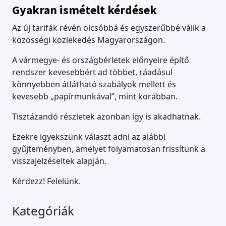
Gyakran ismételt kérdések
Az új tarifák révén olcsóbbá és egyszerűbbé válik a
közösségi közlekedés Magyarországon.
A vármegye- és országbérletek előnyeire építő
rendszer kevesebbért ad többet, ráadásul
könnyebben átlátható szabályok mellett és
kevesebb „papírmunkával”, mint korábban.
Tisztázandó részletek azonban így is akadhatnak.
Ezekre igyekszünk választ adni az alábbi
gyűjteményben, amelyet folyamatosan frissítünk a
visszajelzéseitek alapján.
Kérdezz! Felelünk.
Kategóriák