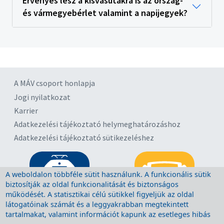
Érvényes lesz a kisvasutakra is az ország-
és vármegyebérlet valamint a napijegyek?
A MÁV csoport honlapja
Jogi nyilatkozat
Karrier
Adatkezelési tájékoztató helymeghatározáshoz
Adatkezelési tájékoztató sütikezeléshez
A weboldalon többféle sütit használunk. A funkcionális sütik
biztosítják az oldal funkcionalitását és biztonságos
működését. A statisztikai célú sütikkel figyeljük az oldal
látogatóinak számát és a leggyakrabban megtekintett
tartalmakat, valamint információt kapunk az esetleges hibás