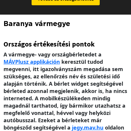
Baranya vármegye
Országos értékesítési pontok
A vármegye- vagy országbérletedet a
MÁV
Plusz applikáción
keresztül tudod
megvenni, itt igazolványszám megadása sem
szükséges, az ellenőrzés név és születési idő
alapján történik. A bérlet widget segítségével
bérleted azonnal megjelenik, akkor is, ha nincs
interneted. A mobilkészülékeden mindig
magadnál tarthatod, így bármikor utazhatsz a
megfelelő vonattal, hévvel vagy helyközi
autóbusszal. Ezeket a bérleteket már
böngésződ segítségével a
jegy.mav.hu
oldalon