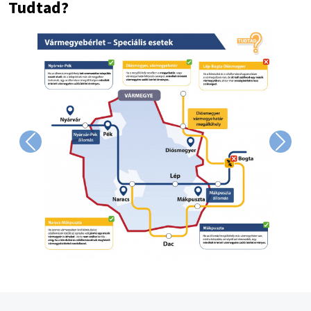
Tudtad?
Image
Previous
Next