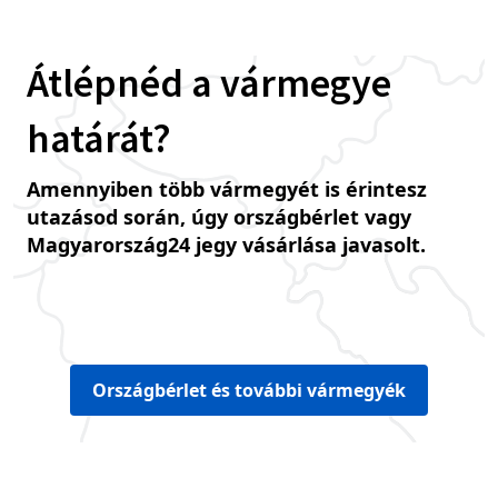
Átlépnéd a vármegye
határát?
Amennyiben több vármegyét is érintesz
utazásod során, úgy országbérlet vagy
Magyarország24 jegy vásárlása javasolt.
Országbérlet és további vármegyék