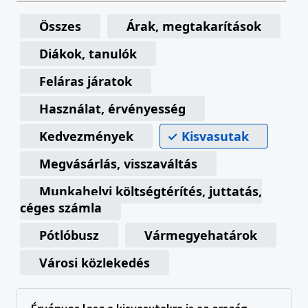
Összes
Árak, megtakarítások
Diákok, tanulók
Feláras járatok
Használat, érvényesség
Kedvezmények
Kisvasutak
Megvásárlás, visszaváltás
Munkahelyi költségtérítés, juttatás,
céges számla
Pótlóbusz
Vármegyehatárok
Városi közlekedés