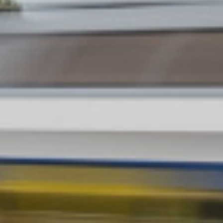
ELVIRA weboldalon
vagy épp az autóbusz fedélzetén
váltották meg – minden esetben előre rá kell kerülnie az
utas igazolványszámának.
Bizonyos munkáltatók központilag vásárolják meg
munkavállalóik számára a bérleteket, nekik az új
megoldás kezdetben okozhat némi többlet
papírmunkát, ettől azonban még ez a szabály: a
vármegye- és országbérleten csak és kizárólag az utas
igazolványszáma szerepelhet, a munkáltató neve nem,
és ez a bérlet elszámolását sem befolyásolhatja.
Tájékoztatás - a helyközi ország- és
vármegyebérlet munkába járással
kapcsolatos utazási költségtérítéséről
Részletes leírás letölthető ide kattintva