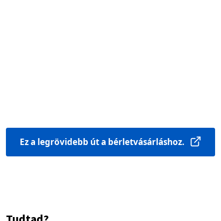
Ez a legrövidebb út a bérletvásárláshoz.
Tudtad?