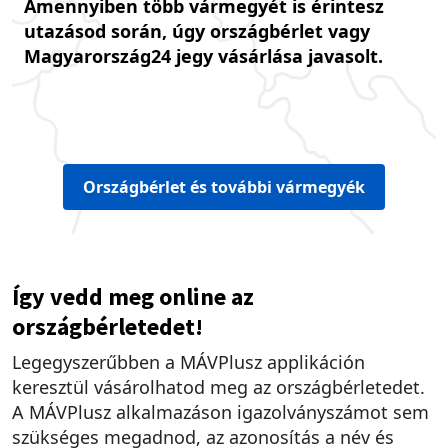
Amennyiben több vármegyét is érintesz
utazásod során, úgy országbérlet vagy
Magyarország24 jegy vásárlása javasolt.
Országbérlet és további vármegyék
Így vedd meg online az
országbérletedet!
Legegyszerűbben a MÁVPlusz applikáción
keresztül vásárolhatod meg az országbérletedet.
A MÁVPlusz alkalmazáson igazolványszámot sem
szükséges megadnod, az azonosítás a név és