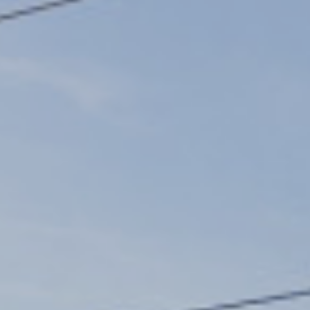
hiszen az egész országban korlátlanul utazhat, a
munkaadó pedig nem jár rosszabbul, hiszen számára
ebben az esetben sem kerül többe a költségtérítés.)
Milyen arányban köteles elszámolni a
munkáltató az új bérleteket?
A munkáltató által fizetett költségtérítés a vármegye-
vagy országbérletek esetében is azok árának legalább
86%-a.
Ha a munkavállaló a vármegyén belül használja a
helyközi járatokat a munkába járáshoz, akkor a
vármegyebérlet árát a munkáltató akár 100
százalékban adómentesen megtérítheti. Ez
kedvezmény akkor is érvényes, ha a dolgozó
egyébként olcsóbb jeggyel is eljuthatna a
munkahelyére, mint a vármegyebérlet.
Abban az esetben, ha a vármegyén belüli
ingázáshoz országbérletet használ a munkavállaló,