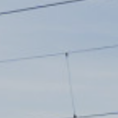
akkor a munkáltató csak a vármegyebérlet áráig
térítheti meg adómentesen a bérletet.
Az országbérlet ára 100 százalékig megtéríthető,
ha a munkavállaló a munkába jutáshoz legalább két
vármegyét is érint. Ez a kedvezmény szintén jár
akkor is, ha az országbérlet ára egyébként
magasabb, mint a korábban munkába járáshoz
használt jegy ára.
Ha a munkavállaló hét közben ingázik a
munkahelye és a tartózkodási helye között,
hétvégén pedig hazautazik a lakóhelyére, és ezek
legalább két vármegyében helyezkednek el, akkor
adómentesen megtéríthető a munkavállalónak az
országbérlet ára.
Köteles-e a munkaadó az elektronikus
úton megvásárolt bérleteket is