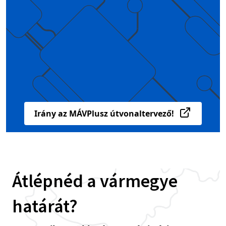
Irány az MÁVPlusz útvonaltervező!
Átlépnéd a vármegye
határát?