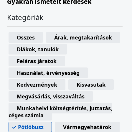
Gyakran ismételt kérdések
Kategóriák
Összes
Árak, megtakarítások
Diákok, tanulók
Feláras járatok
Használat, érvényesség
Kedvezmények
Kisvasutak
Megvásárlás, visszaváltás
Munkahelyi költségtérítés, juttatás,
céges számla
Pótlóbusz
Vármegyehatárok