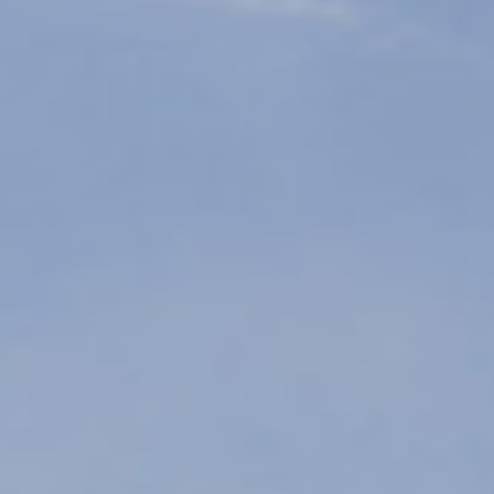
Munkáltatóknak
Számos munkavállalói kérdés merült
fel az új bérletek munkáltatói
elszámolásával kapcsolatban. A
legjellemzőbbek összegyűjtésével és
megválaszolásával igyekszünk
segítséget nyújtani nemcsak az
ingázóknak, hanem a magyarországi
vállalkozások vezetőinek,
döntéshozóinak is.
Köteles-e elszámolni a munkáltató az új
bérleteket?