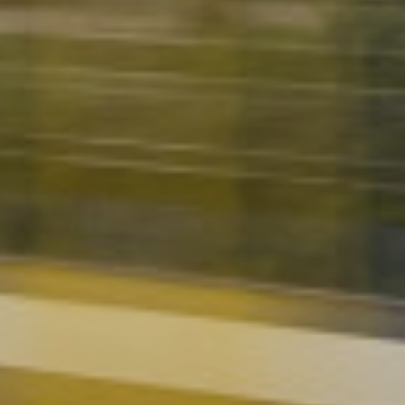
Országos értékesítési pontok
A vármegye- vagy országbérletedet a
MÁV
Plusz applikáción
keresztül tudod
megvenni, itt igazolványszám megadása sem
szükséges, az ellenőrzés név és születési idő
alapján történik. A bérlet widget segítségével
bérleted azonnal megjelenik, akkor is, ha nincs
interneted. A mobilkészülékeden mindig
magadnál tarthatod, így bármikor utazhatsz a
megfelelő vonattal, hévvel vagy helyközi
autóbusszal. Ezeket a bérleteket már
böngésződ segítségével a
jegy.mav.hu
oldalon
is megvásárolhatod, azonban az online
megvásárolt bérlet bemutatása továbbra is
csak az applikáción keresztül lehetséges.