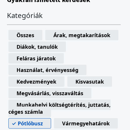
Kategóriák
Összes
Árak, megtakarítások
Diákok, tanulók
Feláras járatok
Használat, érvényesség
Kedvezmények
Kisvasutak
Megvásárlás, visszaváltás
Munkahelyi költségtérítés, juttatás,
céges számla
Pótlóbusz
Vármegyehatárok