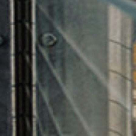
Országos értékesítési pontok
A vármegye- vagy országbérletedet a
MÁV
Plusz applikáción
keresztül tudod
megvenni, itt igazolványszám megadása sem
szükséges, az ellenőrzés név és születési idő
alapján történik. A bérlet widget segítségével
bérleted azonnal megjelenik, akkor is, ha nincs
interneted. A mobilkészülékeden mindig
magadnál tarthatod, így bármikor utazhatsz a
megfelelő vonattal, hévvel vagy helyközi
autóbusszal. Ezeket a bérleteket már
böngésződ segítségével a
jegy.mav.hu
oldalon
is megvásárolhatod, azonban az online
megvásárolt bérlet bemutatása továbbra is