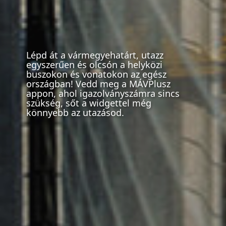
csak az applikáción keresztül lehetséges.
Image
Lépd át a vármegyehatárt, utazz
egyszerűen és olcsón a helyközi
buszokon és vonatokon az egész
országban! Vedd meg a MÁVPlusz
appon, ahol igazolványszámra sincs
szükség, sőt a widgettel még
könnyebb az utazásod.
Útvonaltervezés
Az MÁVPlusz térképes belföldi útvonaltervezővel
nem csak helyközi, de helyi járatokkal is tervezhetsz,
így megtervezheted, hogyan jutsz célba a
leggyorsabban és a legegyszerűbben. A rendszer