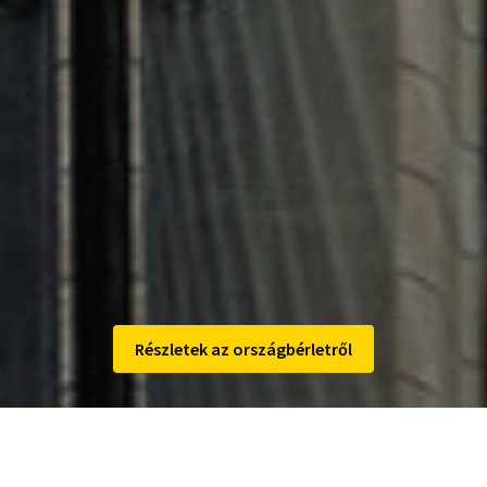
keresztül vásárolhatod meg az országbérletedet.
A MÁVPlusz alkalmazáson igazolványszámot sem
szükséges megadnod, az azonosítás a név és
születési idő alapján történik, így az
igazolványcsere sem okozhat gondot. A widget
segítségével bárhol, bármikor azonnal
betöltheted bérleted, akár offline is.
Részletek az országbérletről