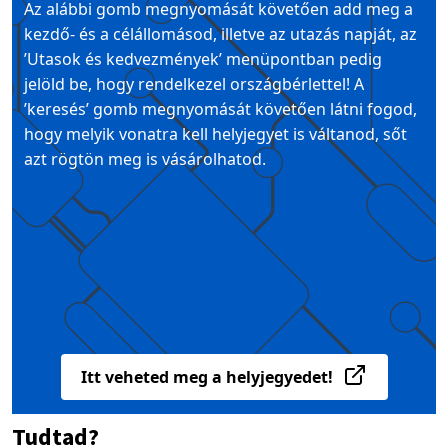
Az alábbi gomb megnyomását követően add meg a
kezdő- és a célállomásod, illetve az utazás napját, az
’Utasok és kedvezmények’ menüpontban pedig
jelöld be, hogy rendelkezel országbérlettel! A
’keresés’ gomb megnyomását követően látni fogod,
hogy melyik vonatra kell helyjegyet is váltanod, sőt
azt rögtön meg is vásárolhatod.
Itt veheted meg a helyjegyedet!
Tudtad?