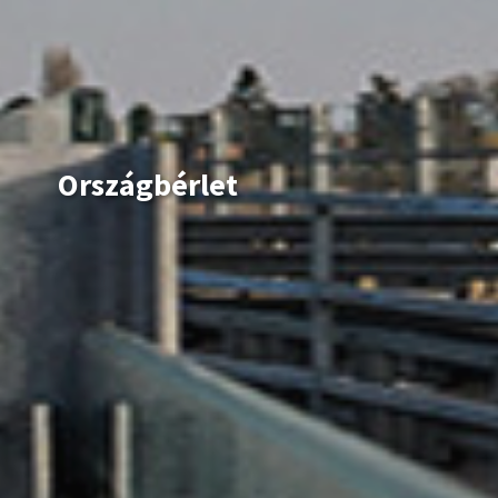
Győr-Moson-Sopron vármegye
Hajdú-Bihar vármegye
Heves vármegye
Jász-Nagykun-Szolnok vármegye
Komárom-Esztergom vármegye
Országbérlet
Nógrád vármegye
Pest vármegye
Somogy vármegye
Szabolcs-Szatmár-Bereg vármegye
Tolna vármegye
Vas vármegye
Veszprém vármegye
Zala vármegye