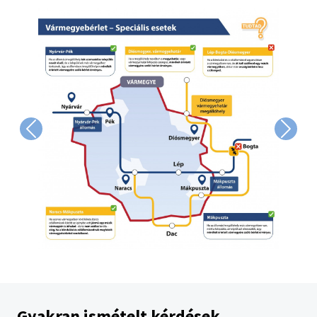
Image
Previous
Next
Gyakran ismételt kérdések