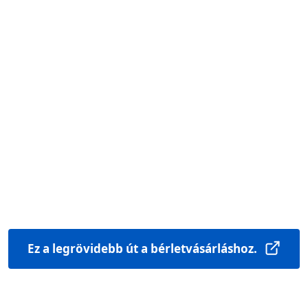
Ez a legrövidebb út a bérletvásárláshoz.