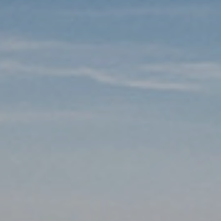
Vármegyék
Itt kiválaszthatod azt a vármegyét, amelyikben utazni
szeretnél.
Baranya vármegye
Bács-Kiskun vármegye
Borsod-Abaúj-Zemplén vármegye
Békés vármegye
Csongrád-Csanád vármegye
Fejér vármegye