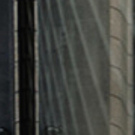
több esetben a járatok valós forgalmi adatairól is
információt ad.
Irány az MÁVPlusz útvonaltervező!
Így vedd meg online az
országbérletedet!
Legegyszerűbben a MÁVPlusz applikáción