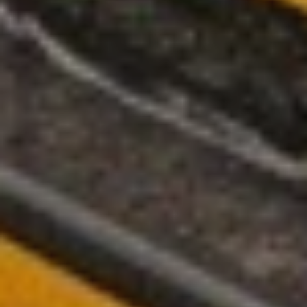
maradnak.
Az ország- és vármegyebérletek esetében azonban
nincsen 50%-os változat. Bérletekből kizárólag
teljesárút vagy – jogosultság esetén – 90%-os
kedvezményt adó változatot lehet vásárolni.
A kedvezményrendszer tehát egyszerűen
összefoglalható:
menetjegyek: teljesárú, félárú vagy díjmentes,
bérletek: teljesárú vagy 90%-os.
Az új napijegyeket és a kedvezményes díjtermékeket
legegyszerűbben a
MÁVPlusz appon
vásárolhatod
meg.
A kerékpár- és kutyaszállítással kapcsolatban
ide
kattintva olvashat részleteket.