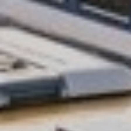
Az új napijegyeket és a kedvezményes díjtermékeket
legegyszerűbben a
MÁVPlusz appon
vásárolhatod
meg, ehhez leghamarabb március 1-jén frissítened
kell az alkalmazást.
Vármegye24 vásárlás appon
Az új tarifarendszernek köszönhetően könnyebben