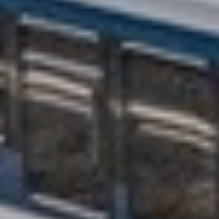
jelentős különbség: a 24 órás jegy országos
változatával a helyjegyköteles vonatokon is lehet
utazni (természetesen csak külön megváltott
helyjegy birtokában), a
Vármegye24
napijeggyel
azonban erre nincs lehetőség. Vármegyei
napijeggyel csak olyan vonatokon lehet utazni,
amelyekre nem kell helyjegy.
Ezek a napijegyek kizárólag a helyközi
közlekedésben (vonatok, hévek, kék és sárga VOLÁN
járatok teljes vonalán) vehetők igénybe, így például a
BKK, DKV, vagy MVK járatain nem érvényesek
(kivétel: Érd, Ercsi és Csongrád, ahol a helyi
közlekedésben elfogadásra kerülnek a 24 órás
jegyek is). Budapesten belüli utazás esetén azonban
mindkét napijegy érvényes még az InterCity
vonatokra is – ráadásul ebben a kivételes helyzetben
helyjegy váltása nélkül.