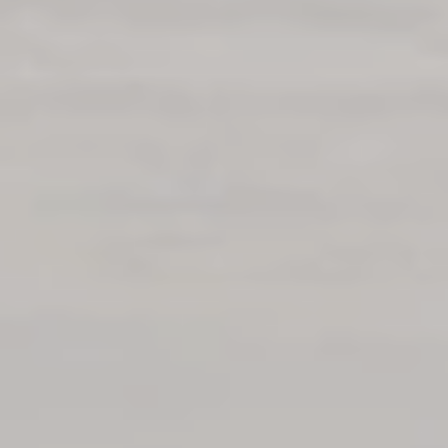
Új tarifa 2024. március 1-jétől
A korábban létező sokféle bérlettípusból mindössze
kettő marad: a vármegye- és az országbérlet. A
kilométer alapú bérletek megszűnnek. (Az ún.
viszonylati menetjegyek és az okosjegyek
természetesen megmaradnak.)
Az egyszerűsítéssel nemcsak könnyebben