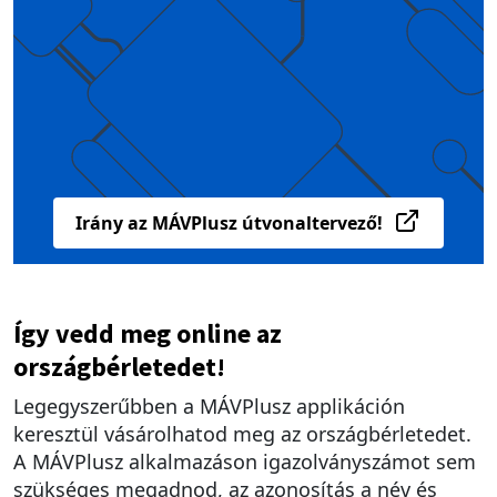
Irány az MÁVPlusz útvonaltervező!
Így vedd meg online az
országbérletedet!
Legegyszerűbben a MÁVPlusz applikáción
keresztül vásárolhatod meg az országbérletedet.
A MÁVPlusz alkalmazáson igazolványszámot sem
szükséges megadnod, az azonosítás a név és