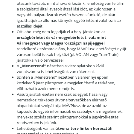
utazunk tovább, mint ahova érkezünk, lehetőség van felülírni
a szolgáltató által javasolt átszállási időt, ez különösen a
nagyobb pályaudvarok esetén hasznos funkció, de akár
igazíthatjuk az állomás környéki egyéb intézni valóhoz is az
átszállás idejét.
Ott, ahol még nem fogadják el a helyi járatokon az
országbérletet és vármegyebérletet, valamint
Vármegye24 vagy Magyarország24 napijeggyel
rendelkezők számára előny, hogy MÁVPlusz lehetőséget nyújt
városon belül is csak helyközi (pl. VOLÁN vagy TramTrain)
járatokkal való tervezéssel.
A
„Menetrend”
nézetben a viszonylatokon kívül
vonatszámra is lehetőségünk van rákeresni.
Szintén a „Menetrend” nézetben valamennyi éppen
közlekedő járat piktogramja megjeleníthető a térképen,
előhozható azok menetrendje is.
Vasúti járatok esetén nem csak az egyéb hazai vagy
nemzetközi térképes útvonaltervezőkben elérhető
alapadatokat szolgáltatja MÁVPlusz, de az azokhoz
kapcsolódó egyéb információk és szabályok is megjelennek,
melyeket szokás szerint piktogramokkal a jegyértékesítési
rendszerben is jelzünk.
Lehetőségünk van az
útvonalterv linken keresztüli