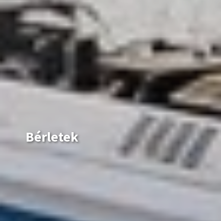
Új teljesárú jegyként jelennek meg a
Vármegye24
és
Magyarország24
napijegyek 2024. március 1-jétől! Az
egész országra érvényes
Magyarország24
és a
minden vármegyében elérhető
Vármegye24
napijegy kedvezőbb árú utazást tesz lehetővé. Így
egyetlen napijeggyel utazhatunk a távolsági
buszokon, vonatokon és HÉV-eken is.
Fontos tudni, hogy a két napijegy között van egy