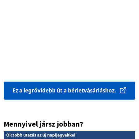
Ez a legrövidebb út a bérletvásárláshoz.
Mennyivel jársz jobban?
Image