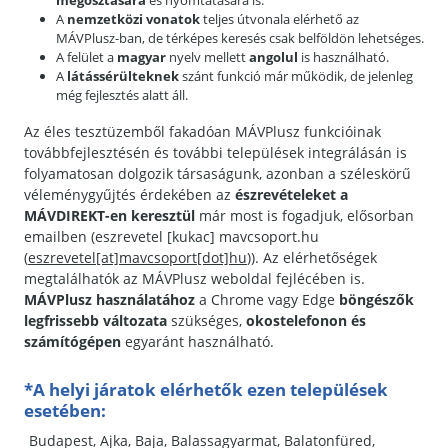
megosztására
és nyomtatására is.
A
nemzetközi vonatok
teljes útvonala elérhető az
MÁVPlusz-ban, de térképes keresés csak belföldön lehetséges.
A felület a
magyar
nyelv mellett
angolul
is használható.
A
látássérülteknek
szánt funkció már működik, de jelenleg
még fejlesztés alatt áll.
Az éles tesztüzemből fakadóan MÁVPlusz funkcióinak
továbbfejlesztésén és további települések integrálásán is
folyamatosan dolgozik társaságunk, azonban a széleskörű
véleménygyűjtés érdekében az
észrevételeket a
MÁVDIREKT-en keresztül
már most is fogadjuk, elősorban
emailben (
eszrevetel
[kukac]
mavcsoport.hu
(
eszrevetel[at]mavcsoport[dot]hu
)
). Az elérhetőségek
megtalálhatók az MÁVPlusz weboldal fejlécében is.
MÁVPlusz használatához
a Chrome vagy Edge
böngészők
legfrissebb változata
szükséges,
okostelefonon és
számítógépen
egyaránt használható.
*A helyi járatok elérhetők ezen települések
esetében:
Budapest, Ajka, Baja, Balassagyarmat, Balatonfüred,