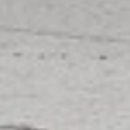
widgetet
iPhone - Így használd a bérlet widgetet