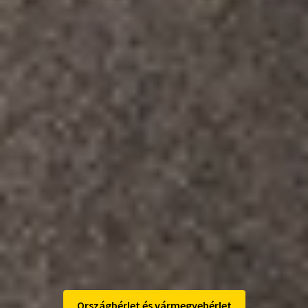
A vármegye- és országbérletek bevezetése után újabb
szolgáltatás révén válnak átélhetővé azok az előnyök,
amelyek a vasúti és autóbuszos közszolgáltatások
integrációjában rejlenek az utasok számára.
Az MÁVPlusz egy olyan integrált utazástervező platform
Magyarországon, amellyel nemcsak a hazai vasúti és
autóbuszos menetrendek válnak elérhetővé, hanem a
járatok valós idejű adatai is, így mostantól bárki
egyszerűen, gyorsan és megbízhatóan tervezheti meg
utazását – akár vonattal, akár autóbusszal, vagy pedig
ezek kombinációjával szeretne eljutni az úticéljába.
A MÁV, a GYSEV, a HÉV és a VOLÁN helyközi járatai