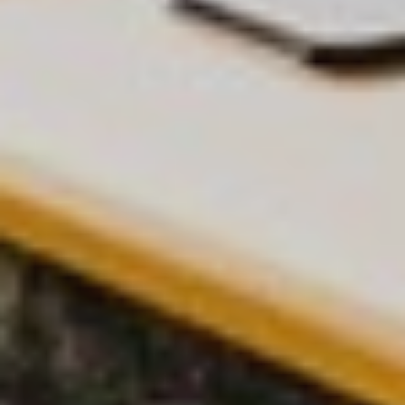
átláthatod, milyen kedvezmények illetnek meg , és
ezeket a kedvezményeket mostantól bonyolult
igazolások nélkül veheted igénybe.
Az új tarifarendszerben a 14 év alatti gyermekek és a
fogyatékossággal élők éppúgy díjmentesen, azaz
ingyen utazhatnak a helyközi közlekedésben, mint a
nyugdíjasok vagy a nyugdíjszerű ellátásban
részesülő utastársaink (tehát azok a „nyugdíjasok”
is, akik még nem töltötték be a 65. életévüket).
A 14 és 25 közötti fiatalokon kívül a
közalkalmazottak továbbra is válthatnak 50%-os
kedvezménnyel menetjegyet, például a
pedagógusok, az egészségügyi dolgozók, tűzoltók.
A menetjegyeknél 2024. március 1-jétől megszűnik a
90%-os, a 33%-os és a 20%-os kedvezménykulcs, így
– a teljesárú és a díjmentes változat mellett –
kizárólag az 50%-os kedvezményt adó menetjegyek