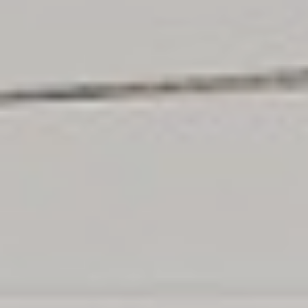
áttekinthetővé, de jóval igazságosabbá is válik a
tarifarendszer, hiszen az új bérleteket többen és
többféle módon használhatják fel, mint korábban.
Fontos tudni, hogy az új bérletrendszerben csak
kétféle tarifa van: a teljesárú és a 90%-os
kedvezményt adó. Ez utóbbit a kedvezményre
jogosultak, például azok a diákok vehetik igénybe,
akik érvényes magyar nappali vagy esti
diákigazolvánnyal rendelkeznek.
A bérletet néhány város helyi közlekedésében is
elfogadják, részletek
ide
kattintva.
MÁVPlusz app
Országbérlet és vármegyebérlet vásárlás
legegyszerűbben a MÁVPlusz appon lehetséges. A
MÁVPlusz appon vásárolt bérletre nem kell ráírni
igazolványszámot sem, az azonosítás a név és
születési idő alapján történik.