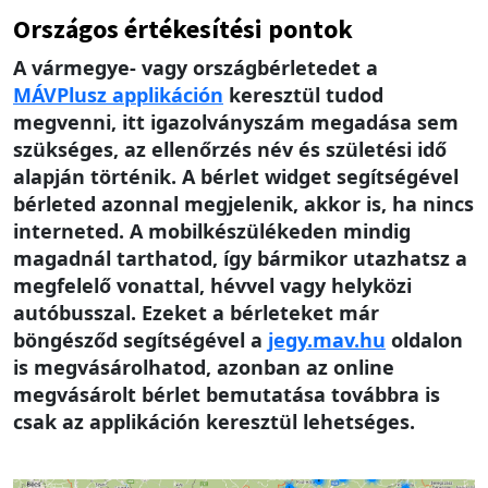
Országos értékesítési pontok
A vármegye- vagy országbérletedet a
MÁV
Plusz applikáción
keresztül tudod
megvenni, itt igazolványszám megadása sem
szükséges, az ellenőrzés név és születési idő
alapján történik. A bérlet widget segítségével
bérleted azonnal megjelenik, akkor is, ha nincs
interneted. A mobilkészülékeden mindig
magadnál tarthatod, így bármikor utazhatsz a
megfelelő vonattal, hévvel vagy helyközi
autóbusszal. Ezeket a bérleteket már
böngésződ segítségével a
jegy.mav.hu
oldalon
is megvásárolhatod, azonban az online
megvásárolt bérlet bemutatása továbbra is
csak az applikáción keresztül lehetséges.