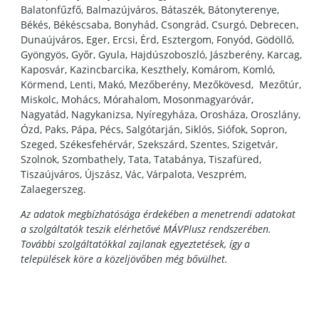
Balatonfűzfő, Balmazújváros, Bátaszék, Bátonyterenye,
Békés, Békéscsaba, Bonyhád, Csongrád, Csurgó, Debrecen,
Dunaújváros, Eger, Ercsi, Érd, Esztergom, Fonyód, Gödöllő,
Gyöngyös, Győr, Gyula, Hajdúszoboszló, Jászberény, Karcag,
Kaposvár, Kazincbarcika, Keszthely, Komárom, Komló,
Körmend, Lenti, Makó, Mezőberény, Mezőkövesd, Mezőtúr,
Miskolc, Mohács, Mórahalom, Mosonmagyaróvár,
Nagyatád, Nagykanizsa, Nyíregyháza, Orosháza, Oroszlány,
Ózd, Paks, Pápa, Pécs, Salgótarján, Siklós, Siófok, Sopron,
Szeged, Székesfehérvár, Szekszárd, Szentes, Szigetvár,
Szolnok, Szombathely, Tata, Tatabánya, Tiszafüred,
Tiszaújváros, Újszász, Vác, Várpalota, Veszprém,
Zalaegerszeg.
Az adatok megbízhatósága érdekében a menetrendi adatokat
a szolgáltatók teszik elérhetővé MÁVPlusz rendszerében.
További szolgáltatókkal zajlanak egyeztetések, így a
települések köre a közeljövőben még bővülhet.