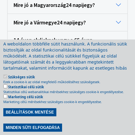
Mire jó a Magyarország24 napijegy?
Mire jó a Vármegye24 napijegy?
14 éven aluliaknak vagy a 65 éven
A weboldalon többféle sütit használunk. A funkcionális sütik
felülieknek milyen jegyet kell váltani
biztosítják az oldal funkcionalitását és biztonságos
helyközi járatokon? Érvényes a
működését. A statisztikai célú sütikkel figyeljük az oldal
kedvezmény a gyerekcsoportokra is?
látogatóinak számát és a leggyakrabban megtekintett
tartalmakat, valamint információt kapunk az esetleges hibás
működésről. A sütik törlésére a böngésző megfelelő
Szükséges sütik
Elég lesz egy bérlet már a HÉV vonalak és a
menüpontjában van lehetőség, további segítség a böngésző
Ezek a cookie-k az oldal megfelelő működéséhez szükségesek.
súgójában található. A sütik törlését minden, Ön által használt
"kék volán" teljes vonalán is?
Statisztikai célú sütik
böngészőn kell végrehajtani. A funkcionális sütik törlése után
Statisztikai célú webanalitikai mérésekhez szükséges cookie-k engedélyezése.
Marketing célú sütik
a weboldal bizonyos funkciói nem, vagy csak korlátozottan
Marketing célú mérésekhez szükséges cookie-k engedélyezése.
fognak működni. A „Beállítások mentése” gombra kattintva
Milyen járatokon érvényes a Pest
Ön tudomásul veszi, hogy az oldalon funkcionális sütiket
Vármegye24 napijegy Budapesten és
BEÁLLÍTÁSOK MENTÉSE
használunk. A „Beállítások mentése” gomb továbbá
környékén?
lehetőséget nyújt a statisztikai célú sütik bekapcsolására is.
Withdraw consent
MINDEN SÜTI ELFOGADÁSA
További információkat a
Sütikezelési tájékoztatóban
olvashat.