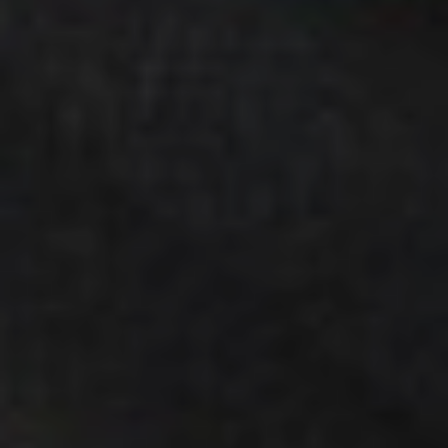
Az új tarifarendszer része az a megállapodás is,
amely 2024. március 1-jétől Budapesten és a főváros
agglomerációjában teszi egyszerűbbé, olcsóbbá és
igazságosabbá a közösségi közlekedést.
Az új rendszernek köszönhetően a vidékről ingázók
az országbérletükkel immár a fővároson belül, a BKK
járatain is utazhatnak, az agglomerációból ingázók
pedig a Pest-vármegyebérletükkel is használhatják a
budapesti buszokat, trolikat és metrókat.
2025.
december 24-től az országbérlet, valamint a