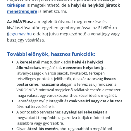
térképen
is megtekinthető, de a
helyi és helyközi járatok
menetrendjére
is lehet szűrni.
Az MÁVPlusz
a megfelelő útvonal megtervezése és
kiválasztása után egyetlen gombnyomással az ELVIRÁ-ra
(
jegy.mav.hu
oldalra) jutva megkezdhető a vonatjegy vagy
buszjegy vásárlása.
További előnyök, hasznos funkciók:
A
keresésnél
meg tudunk adni
helyi és helyközi
állomásokat
, megállókat,
nevezetes helyeket
(pl.
látványosságok, városi piacok, hivatalok), térképen
tetszőleges pontok is jelölhetők, de akár az ország
összes
postai címe,
házszáma
alapján is tervez az új rendszer, a
VÁROSNÉV* mintával megjelenő találatok esetén a rendszer
maga választ egy városközponthoz közeli ideális megállót.
Lehetőséget nyújt integrált és
csak vasúti vagy csak buszos
útvonal tervezésére is.
A pontosabb tervezéshez a
gyaloglási sebességet
a
megszokott tempónkhoz igazodva tudjuk módosítani
lassabbra vagy gyorsabbra.
Olyan
átszállás esetén
, ahol ugyanabból a megállóból