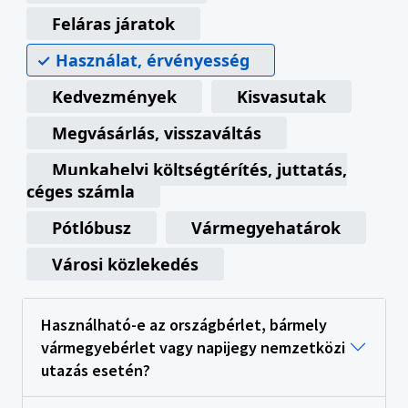
Feláras járatok
Használat, érvényesség
Kedvezmények
Kisvasutak
Megvásárlás, visszaváltás
Munkahelyi költségtérítés, juttatás,
céges számla
Pótlóbusz
Vármegyehatárok
Városi közlekedés
Használható-e az országbérlet, bármely
vármegyebérlet vagy napijegy nemzetközi
utazás esetén?