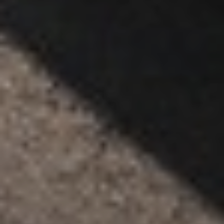
Hajdú-Bihar vármegyebérlet 30 napos és az éves
változata Debrecenben a DKV járatain is
érvényesek.
2026. április 1-jétől az országbérlet,
valamint a Borsod-Abaúj-Zemplén
vármegyebérlet 30 napos és az éves változata
Miskolcon az MVK járatain is érvényesek.
Azok az utasok, akik Budapest-bérlettel (BKK)
rendelkeznek, a főváros közigazgatási határain
belül,
a DKV havi bérlettel Debrecen, az MVK
bérlettel Miskolc közigazgatási határain belül
utazhatnak a MÁV-csoport járatain.
2025. január 1-jétől Budapesten belüli utazás esetén
nem kell külön kerékpárjegyet vagy kutyajegyet
vásárolni a MÁV-csoport járataira, amennyiben az
utas megfelelő bérlettel, vagy kedvezménnyel
rendelkezik. A kerékpár- és kutyaszállítással
kapcsolatban
ide
kattintva olvashat részleteket.