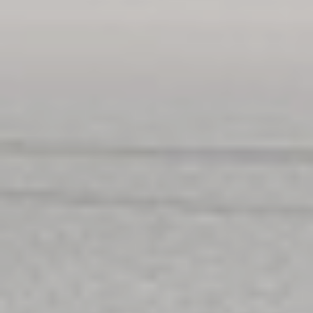
A bérleteknek a napijegy változata is elérhető. Ezek a
24 órára szóló
Vármegye24
és
Magyarország24
nevű díjtermékek (a 24 órás termékek nem
érvényesek a BKK, DKV vagy a MVK járatain).
Bérletvásárlás online a MÁVPlusz appon
Bérlet widget a MÁVPlusz appon
Az új widget segítségével a bérletbemutatás
másodpercek alatt megvalósul, akkor is, ha rossz
a térerő, vagy egyáltalán nincs internet.
Android - Így használd a bérlet