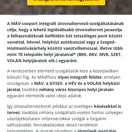
mellett az egyes helyi járatok menetrendi és valós idejű,
forgalmi adatait egyaránt megjelenítő szolgáltatás
az
mavplusz.hu
weboldalon érhető el.
A MÁV-csoport integrált útvonaltervező-szolgáltatásának
célja, hogy a lehető legideálisabb útvonaltervet javasolja
a felhasználóknak belföldön két tetszőleges pont között
vonattal, hévvel, helyközi autóbusszal vagy a Szeged–
Hódmezővásárhely közötti vasútvillamossal, illetve több
mint 70 település helyi járataival* (BKK, DKV, MVK, SZKT,
VOLÁN helyijáratok stb.) egyaránt.
A rendszerben elérhető szolgáltatók köre a közeljövőben
bővülni fog. Az MÁVPlusz
olyan integrált felület
, amelyen
országosan a
MÁV, a GYSEV, a HÉV és a VOLÁN helyközi
járatai
, továbbá
néhány város bizonyos helyi járatain
egyaránt elérhetők valós idejű adatok.
Így útvonaltervezésnél például az esetleges
késésekkel is
tervez
, továbbá néhány szolgáltató esetén fontos szöveges
utastájékoztatási információkkal szolgál a forgalmi
változásokat, fennakadásokat okozó rendkívüli
helyzetekben. A járatok nézetben a
járművek pozíciója