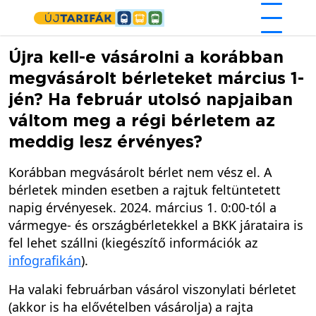
Ugrás a tartalomra
Újra kell-e vásárolni a korábban
megvásárolt bérleteket március 1-
jén? Ha február utolsó napjaiban
váltom meg a régi bérletem az
meddig lesz érvényes?
Korábban megvásárolt bérlet nem vész el. A
bérletek minden esetben a rajtuk feltüntetett
napig érvényesek. 2024. március 1. 0:00-tól a
vármegye- és országbérletekkel a BKK járataira is
fel lehet szállni (kiegészítő információk az
infografikán
).
Ha valaki februárban vásárol viszonylati bérletet
(akkor is ha elővételben vásárolja) a rajta