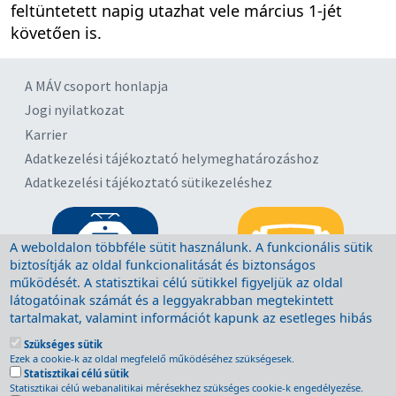
feltüntetett napig utazhat vele március 1-jét
követően is.
A MÁV csoport honlapja
Jogi nyilatkozat
Karrier
Adatkezelési tájékoztató helymeghatározáshoz
Adatkezelési tájékoztató sütikezeléshez
A weboldalon többféle sütit használunk. A funkcionális sütik
biztosítják az oldal funkcionalitását és biztonságos
működését. A statisztikai célú sütikkel figyeljük az oldal
látogatóinak számát és a leggyakrabban megtekintett
tartalmakat, valamint információt kapunk az esetleges hibás
működésről. A sütik törlésére a böngésző megfelelő
Szükséges sütik
menüpontjában van lehetőség, további segítség a böngésző
Ezek a cookie-k az oldal megfelelő működéséhez szükségesek.
súgójában található. A sütik törlését minden, Ön által használt
Statisztikai célú sütik
böngészőn kell végrehajtani. A funkcionális sütik törlése után
Statisztikai célú webanalitikai mérésekhez szükséges cookie-k engedélyezése.