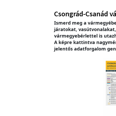
Csongrád-Csanád v
Ismerd meg a vármegyébe
járatokat, vasútvonalakat
vármegyebérlettel is utaz
A képre kattintva nagymére
jelentős adatforgalom gen
Imag