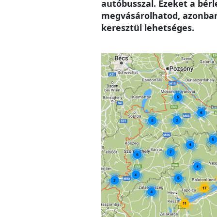
autóbusszal. Ezeket a bér
megvásárolhatod, azonban 
keresztül lehetséges.
Image