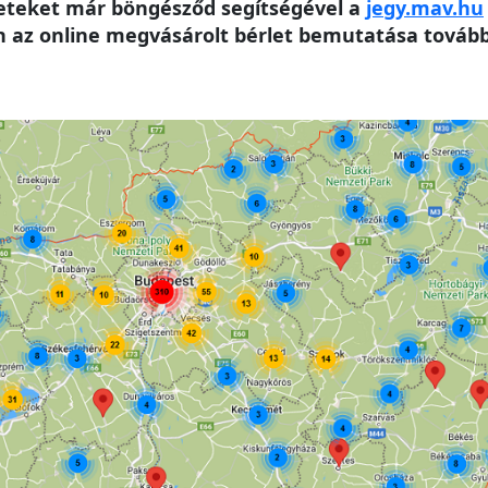
leteket már böngésződ segítségével a
jegy.mav.hu
az online megvásárolt bérlet bemutatása továbbr