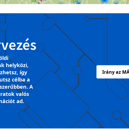
rvezés
öldi
k helyközi,
ezhetsz, így
Irány az MÁ
tsz célba a
szerűbben. A
ratok valós
mációt ad.