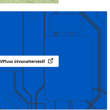
VPlusz útvonaltervező!