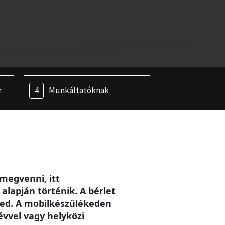
r
Munkáltatóknak
megvenni, itt
alapján történik. A bérlet
eted. A mobilkészülékeden
évvel vagy helyközi