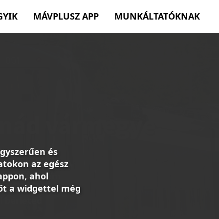
GYIK
MÁVPLUSZ APP
MUNKÁLTATÓKNAK
egyszerűen és
atokon az egész
appon, ahol
őt a widgettel még