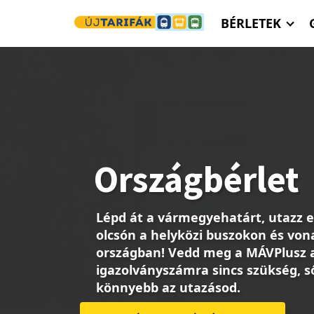
Ugrás a tartalomra
BÉRLETEK
Országbérlet
Lépd át a vármegyehatárt, utazz 
olcsón a helyközi buszokon és von
országban! Vedd meg a MÁVPlusz 
igazolványszámra sincs szükség, s
könnyebb az utazásod.