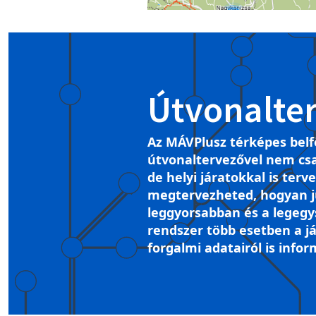
Útvonalte
Az MÁVPlusz térképes belf
útvonaltervezővel nem csa
de helyi járatokkal is terv
megtervezheted, hogyan ju
leggyorsabban és a legegy
rendszer több esetben a já
forgalmi adatairól is infor