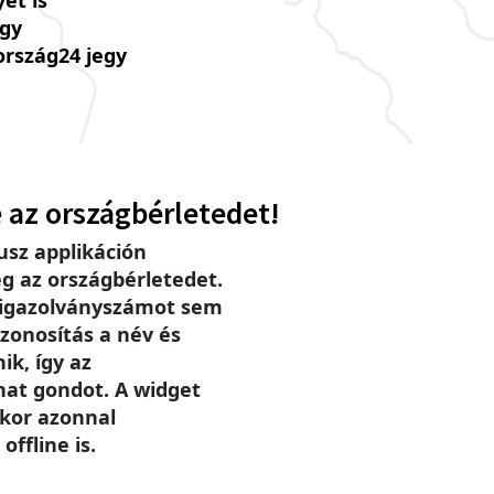
ét is
úgy
ország24 jegy
 az országbérletedet!
sz applikáción
g az országbérletedet.
 igazolványszámot sem
zonosítás a név és
ik, így az
hat gondot. A widget
ikor azonnal
offline is.