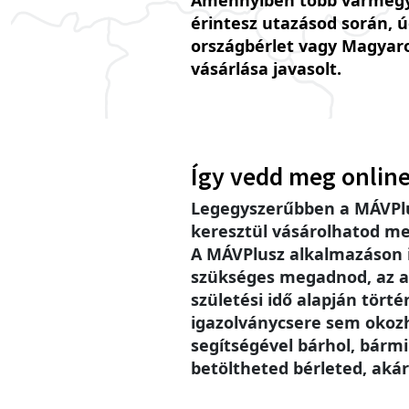
Amennyiben több vármegy
érintesz utazásod során, 
országbérlet vagy Magyar
vásárlása javasolt.
Így vedd meg online
Legegyszerűbben a MÁVPlu
keresztül vásárolhatod me
A MÁVPlusz alkalmazáson
szükséges megadnod, az a
születési idő alapján történ
igazolványcsere sem okoz
segítségével bárhol, bárm
betöltheted bérleted, akár 