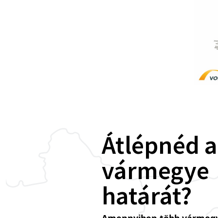
Átlépnéd a
vármegye
határát?