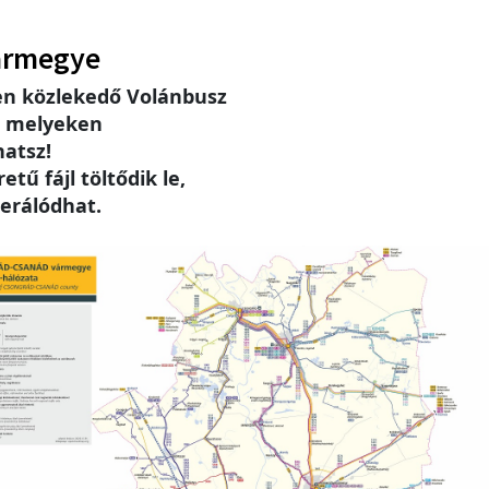
ármegye
n közlekedő Volánbusz
, melyeken
hatsz!
tű fájl töltődik le,
erálódhat.
e