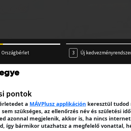
Országbérlet
Új kedvezményrendsze
egye
si pontok
érletedet a
MÁV
Plusz applikáción
keresztül tudod 
m szükséges, az ellenőrzés név és születési idő 
ed azonnal megjelenik, akkor is, ha nincs intern
, így bármikor utazhatsz a megfelelő vonattal, h