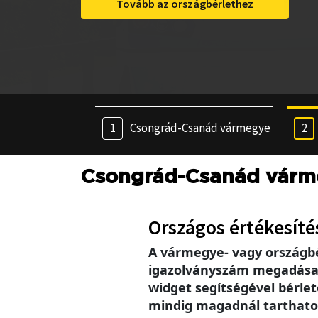
Tovább az országbérlethez
Csongrád-Csanád vármegye
Csongrád-Csanád várm
Országos értékesíté
A vármegye- vagy országb
igazolványszám megadása se
widget segítségével bérlet
mindig magadnál tarthatod