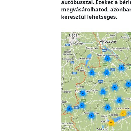
autóbusszal. Ezeket a bér
megvásárolhatod, azonban 
keresztül lehetséges.
Image