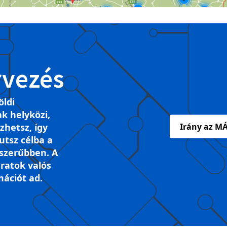
rvezés
öldi
k helyközi,
ezhetsz, így
Irány az MÁ
tsz célba a
szerűbben. A
ratok valós
mációt ad.