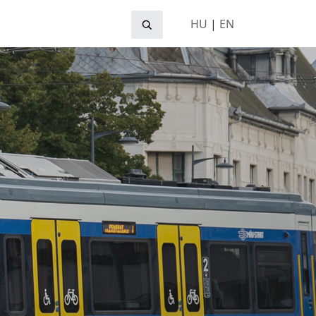
HU
|
EN