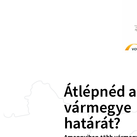
Átlépnéd a
vármegye
határát?