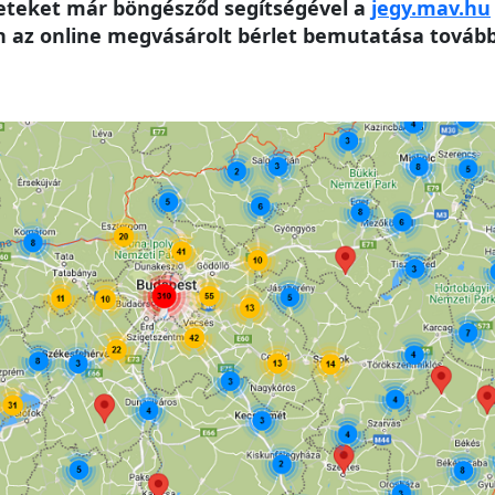
leteket már böngésződ segítségével a
jegy.mav.hu
az online megvásárolt bérlet bemutatása továbbr