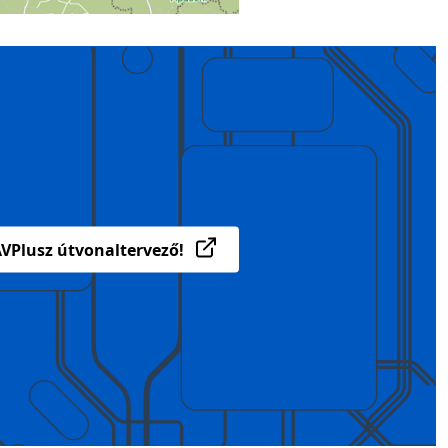
VPlusz útvonaltervező!