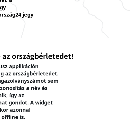
ét is
úgy
ország24 jegy
 az országbérletedet!
sz applikáción
g az országbérletedet.
 igazolványszámot sem
zonosítás a név és
ik, így az
hat gondot. A widget
ikor azonnal
offline is.