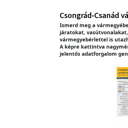
Csongrád-Csanád v
Ismerd meg a vármegyébe
járatokat, vasútvonalakat
vármegyebérlettel is utaz
A képre kattintva nagymére
jelentős adatforgalom gen
Imag