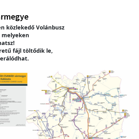
ármegye
n közlekedő Volánbusz
, melyeken
hatsz!
tű fájl töltődik le,
erálódhat.
e