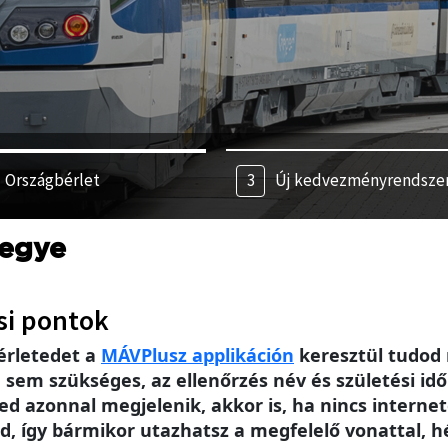
Országbérlet
Új kedvezményrendsze
egye
si pontok
érletedet a
MÁV
Plusz applikáción
keresztül tudod 
m szükséges, az ellenőrzés név és születési idő 
ed azonnal megjelenik, akkor is, ha nincs intern
, így bármikor utazhatsz a megfelelő vonattal, h