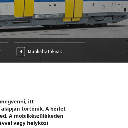
r
Munkáltatóknak
megvenni, itt
alapján történik. A bérlet
eted. A mobilkészülékeden
évvel vagy helyközi