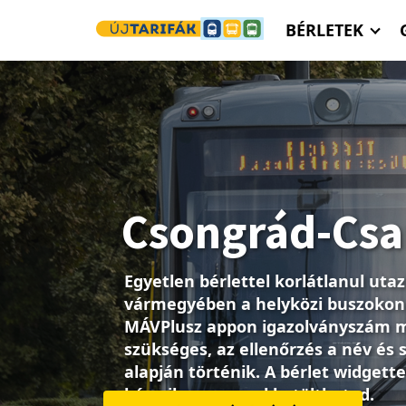
Ugrás a tartalomra
BÉRLETEK
Országbérlet
Lépd át a vármegyehatárt, utazz 
olcsón a helyközi buszokon és von
országban! Vedd meg a MÁVPlusz 
igazolványszámra sincs szükség, s
könnyebb az utazásod.