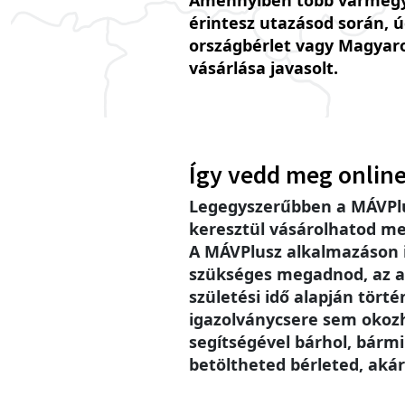
Amennyiben több vármegy
érintesz utazásod során, 
országbérlet vagy Magyar
vásárlása javasolt.
Így vedd meg online
Legegyszerűbben a MÁVPlu
keresztül vásárolhatod me
A MÁVPlusz alkalmazáson
szükséges megadnod, az a
születési idő alapján történ
igazolványcsere sem okoz
segítségével bárhol, bárm
betöltheted bérleted, akár 