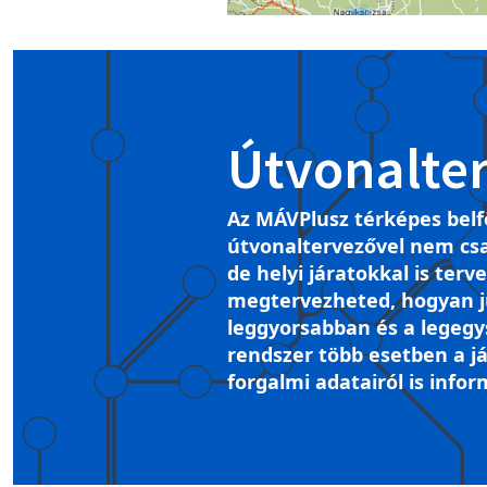
Útvonalte
Az MÁVPlusz térképes belf
útvonaltervezővel nem csa
de helyi járatokkal is terv
megtervezheted, hogyan ju
leggyorsabban és a legegy
rendszer több esetben a já
forgalmi adatairól is infor