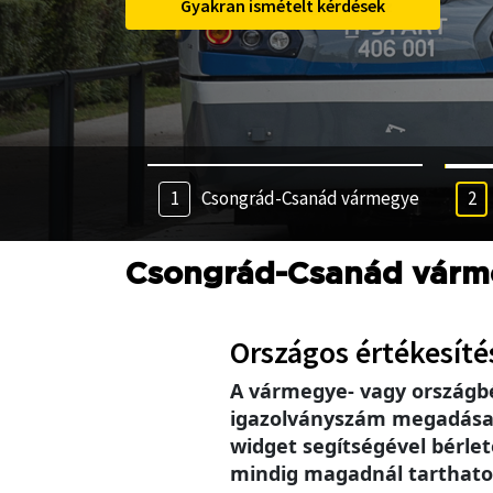
Tovább az országbérlethez
Csongrád-Csanád vármegye
Csongrád-Csanád várm
Országos értékesíté
A vármegye- vagy országb
igazolványszám megadása se
widget segítségével bérlet
mindig magadnál tarthatod