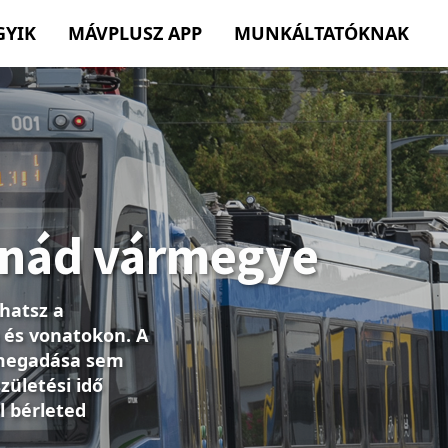
GYIK
MÁVPLUSZ APP
MUNKÁLTATÓKNAK
egyszerűen és
atokon az egész
appon, ahol
őt a widgettel még