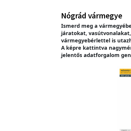
Nógrád vármegye
Ismerd meg a vármegyébe
járatokat, vasútvonalakat
vármegyebérlettel is utaz
A képre kattintva nagymére
jelentős adatforgalom gen
Imag