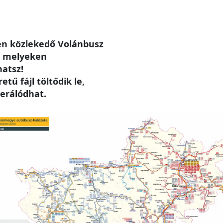
n közlekedő Volánbusz
, melyeken
hatsz!
tű fájl töltődik le,
erálódhat.
e