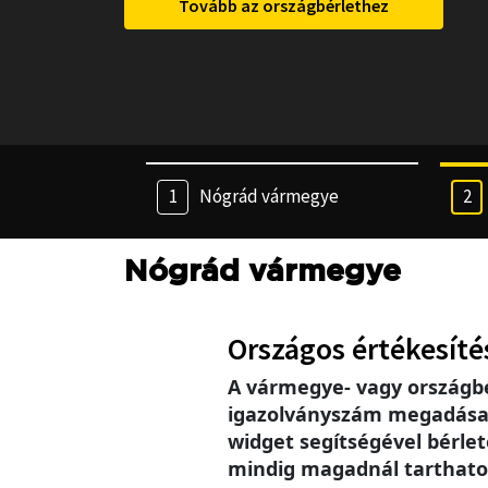
Tovább az országbérlethez
Nógrád vármegye
Nógrád vármegye
Országos értékesíté
A vármegye- vagy országb
igazolványszám megadása se
widget segítségével bérlet
mindig magadnál tarthatod