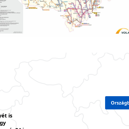
Országb
ét is
úgy