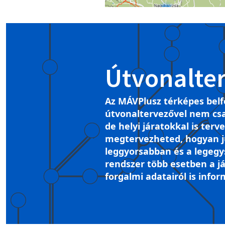
Útvonalte
Az MÁVPlusz térképes belf
útvonaltervezővel nem csa
de helyi járatokkal is terv
megtervezheted, hogyan ju
leggyorsabban és a legegy
rendszer több esetben a já
forgalmi adatairól is infor