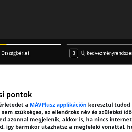
Országbérlet
Új kedvezményrendsze
si pontok
érletedet a
MÁV
Plusz applikáción
keresztül tudod 
m szükséges, az ellenőrzés név és születési idő 
ed azonnal megjelenik, akkor is, ha nincs intern
, így bármikor utazhatsz a megfelelő vonattal, h