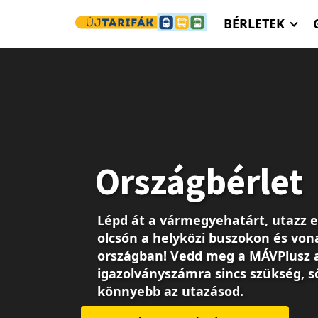
Ugrás a tartalomra
BÉRLETEK
Országbérlet
Lépd át a vármegyehatárt, utazz 
olcsón a helyközi buszokon és von
országban! Vedd meg a MÁVPlusz 
igazolványszámra sincs szükség, s
könnyebb az utazásod.