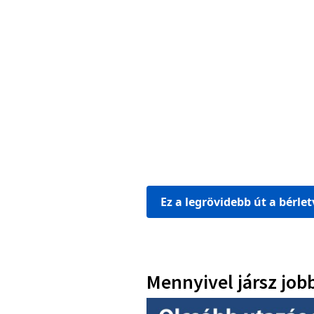
Ez a legrövidebb út a bérle
Mennyivel jársz job
Image