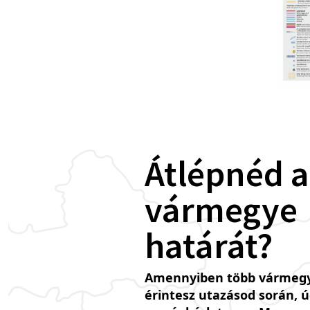
Átlépnéd a
vármegye
határát?
Amennyiben több vármegy
érintesz utazásod során, 