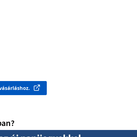
tvásárláshoz.
ban?