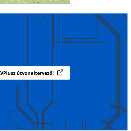
VPlusz útvonaltervező!