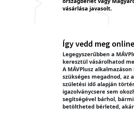
országbérlet vagy Magyar
vásárlása javasolt.
Így vedd meg online
Legegyszerűbben a MÁVPlu
keresztül vásárolhatod me
A MÁVPlusz alkalmazáson
szükséges megadnod, az a
születési idő alapján történ
igazolványcsere sem okoz
segítségével bárhol, bárm
betöltheted bérleted, akár 