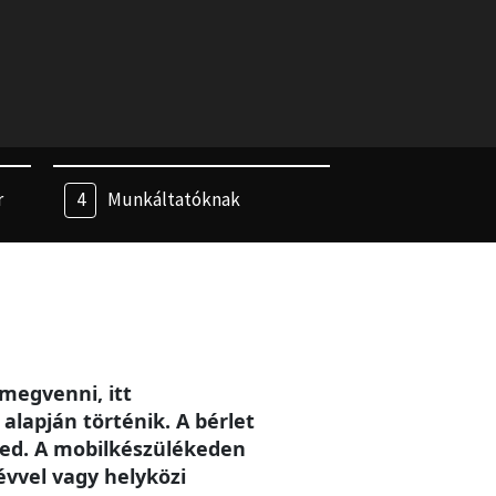
r
Munkáltatóknak
megvenni, itt
alapján történik. A bérlet
eted. A mobilkészülékeden
évvel vagy helyközi