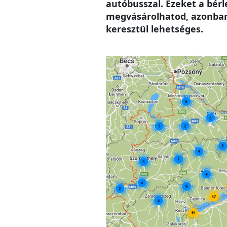
autóbusszal. Ezeket a bér
megvásárolhatod, azonban 
keresztül lehetséges.
Image