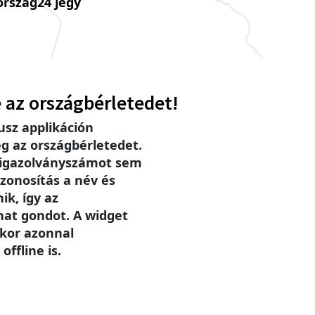
ország24 jegy
 az országbérletedet!
sz applikáción
g az országbérletedet.
 igazolványszámot sem
zonosítás a név és
ik, így az
hat gondot. A widget
ikor azonnal
offline is.