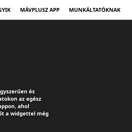
GYIK
MÁVPLUSZ APP
MUNKÁLTATÓKNAK
egyszerűen és
atokon az egész
appon, ahol
őt a widgettel még