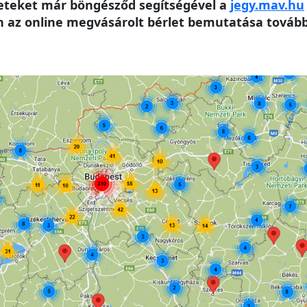
leteket már böngésződ segítségével a
jegy.mav.hu
az online megvásárolt bérlet bemutatása továbbr