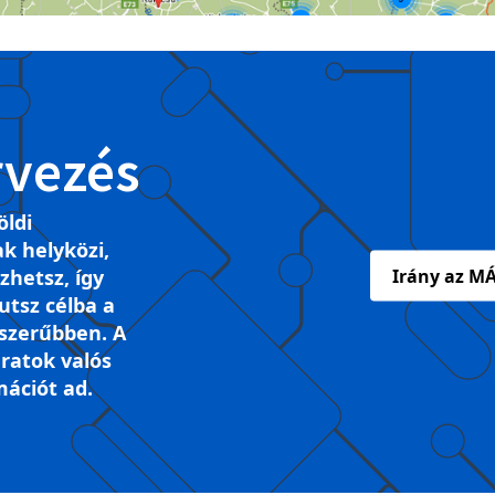
rvezés
öldi
k helyközi,
ezhetsz, így
Irány az MÁ
tsz célba a
szerűbben. A
ratok valós
mációt ad.