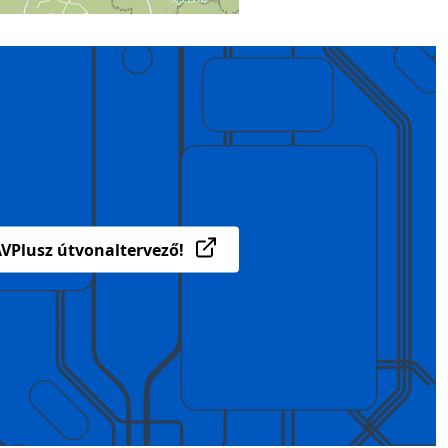
VPlusz útvonaltervező!