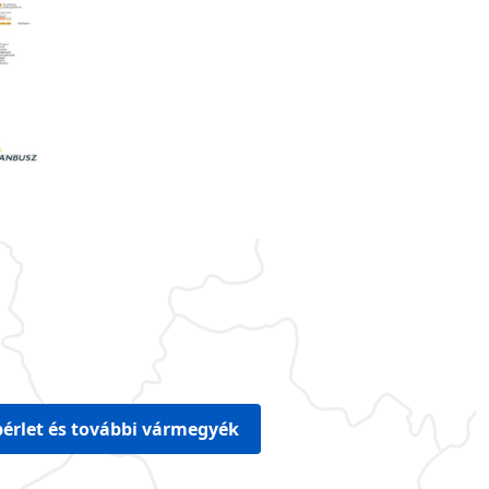
érlet és további vármegyék