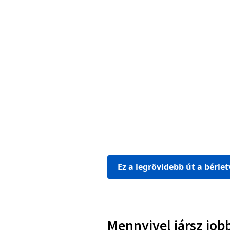
Ez a legrövidebb út a bérle
Mennyivel jársz job