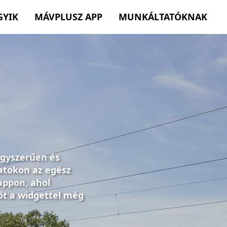
GYIK
MÁVPLUSZ APP
MUNKÁLTATÓKNAK
egyszerűen és
atokon az egész
appon, ahol
őt a widgettel még