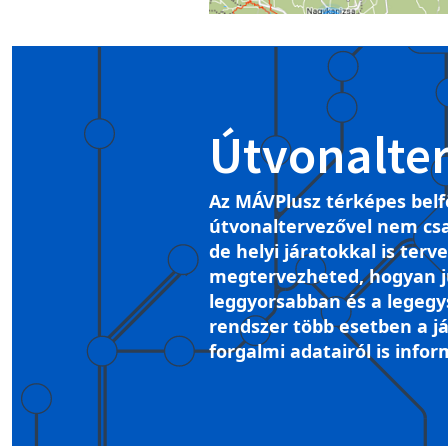
Útvonalte
Az MÁVPlusz térképes belf
útvonaltervezővel nem csa
de helyi járatokkal is terv
megtervezheted, hogyan ju
leggyorsabban és a legegy
rendszer több esetben a já
forgalmi adatairól is infor