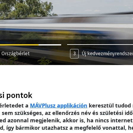
Országbérlet
Új kedvezményrendsze
si pontok
érletedet a
MÁV
Plusz applikáción
keresztül tudod 
m szükséges, az ellenőrzés név és születési idő 
ed azonnal megjelenik, akkor is, ha nincs intern
, így bármikor utazhatsz a megfelelő vonattal, h