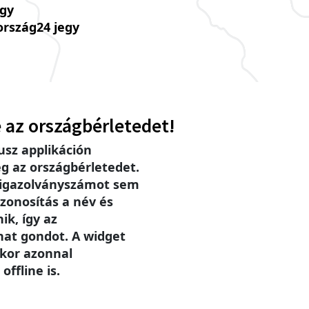
úgy
ország24 jegy
 az országbérletedet!
sz applikáción
g az országbérletedet.
 igazolványszámot sem
zonosítás a név és
ik, így az
hat gondot. A widget
ikor azonnal
offline is.