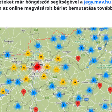
leteket már böngésződ segítségével a
jegy.mav.hu
az online megvásárolt bérlet bemutatása továbbr