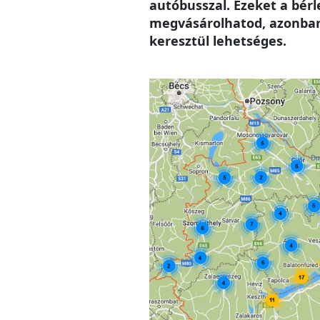
autóbusszal. Ezeket a bér
megvásárolhatod, azonban 
keresztül lehetséges.
Image