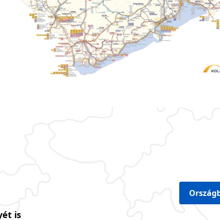
Országb
ét is