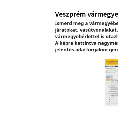
Veszprém vármegy
Ismerd meg a vármegyébe
járatokat, vasútvonalakat
vármegyebérlettel is utaz
A képre kattintva nagymére
jelentős adatforgalom gen
Imag