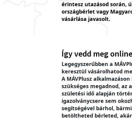
érintesz utazásod során, 
országbérlet vagy Magyar
vásárlása javasolt.
Így vedd meg online
Legegyszerűbben a MÁVPlu
keresztül vásárolhatod me
A MÁVPlusz alkalmazáson
szükséges megadnod, az a
születési idő alapján történ
igazolványcsere sem okoz
segítségével bárhol, bárm
betöltheted bérleted, akár 