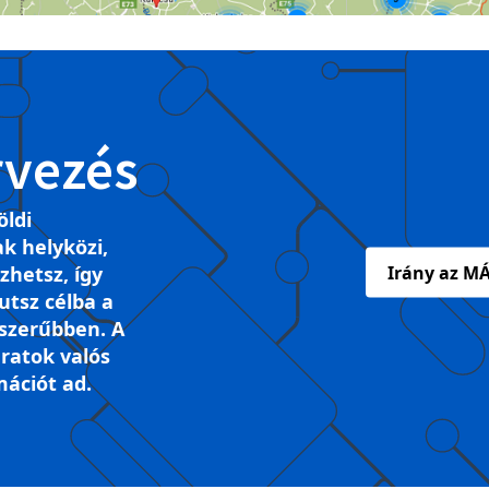
rvezés
öldi
k helyközi,
ezhetsz, így
Irány az MÁ
tsz célba a
szerűbben. A
ratok valós
mációt ad.