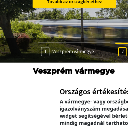
Tovább az országbérlethez
Veszprém vármegye
Veszprém vármegye
Országos értékesíté
A vármegye- vagy országb
igazolványszám megadása se
widget segítségével bérlet
mindig magadnál tarthatod