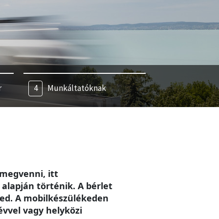
r
Munkáltatóknak
megvenni, itt
alapján történik. A bérlet
eted. A mobilkészülékeden
évvel vagy helyközi