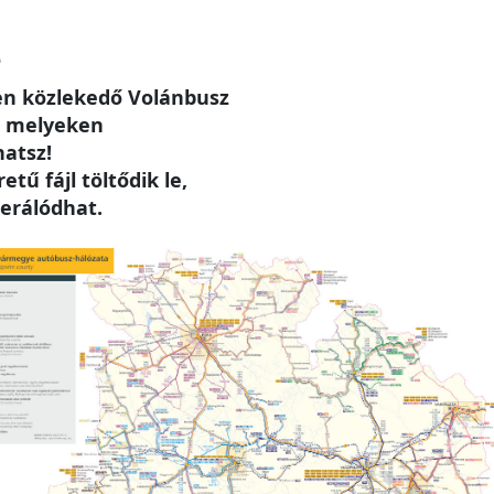
e
n közlekedő Volánbusz
, melyeken
hatsz!
tű fájl töltődik le,
erálódhat.
e