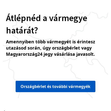
Átlépnéd a vármegye
határát?
Amennyiben több vármegyét is érintesz
utazásod során, úgy országbérlet vagy
Magyarország24 jegy vásárlása javasolt.
Országbérlet és további vármegyék