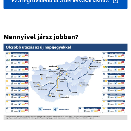
Ez a legrövidebb út a bérletvásárláshoz.
Mennyivel jársz jobban?
Image