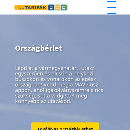
Ugrás a tartalomra
Országbérlet
Lépd át a vármegyehatárt, utazz
egyszerűen és olcsón a helyközi
buszokon és vonatokon az egész
országban! Vedd meg a MÁVPlusz
appon, ahol igazolványszámra sincs
szükség, sőt a widgettel még
könnyebb az utazásod.
Tovább az országbérlethez