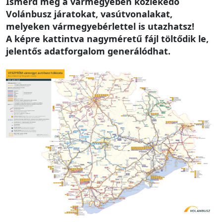
Ismerd meg a vármegyében közlekedő
Volánbusz járatokat, vasútvonalakat,
melyeken vármegyebérlettel is utazhatsz!
A képre kattintva nagyméretű fájl töltődik le,
jelentős adatforgalom generálódhat.
Image