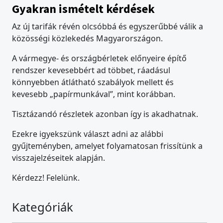
Gyakran ismételt kérdések
Az új tarifák révén olcsóbbá és egyszerűbbé válik a
közösségi közlekedés Magyarországon.
A vármegye- és országbérletek előnyeire építő
rendszer kevesebbért ad többet, ráadásul
könnyebben átlátható szabályok mellett és
kevesebb „papírmunkával”, mint korábban.
Tisztázandó részletek azonban így is akadhatnak.
Ezekre igyekszünk választ adni az alábbi
gyűjteményben, amelyet folyamatosan frissítünk a
visszajelzéseitek alapján.
Kérdezz! Felelünk.
Kategóriák