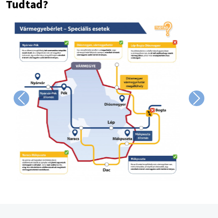
Tudtad?
Image
Previous
Next