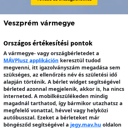
Veszprém vármegye
Országos értékesítési pontok
A vármegye- vagy országbérletedet a
MÁV
Plusz applikáción
keresztül tudod
megvenni, itt igazolványszám megadása sem
szükséges, az ellenőrzés név és születési idő
alapján történik. A bérlet widget segítségével
bérleted azonnal megjelenik, akkor is, ha nincs
interneted. A mobilkészülékeden mindig
magadnál tarthatod, így bármikor utazhatsz a
megfelelő vonattal, hévvel vagy helyközi
autóbusszal. Ezeket a bérleteket már
böngésződ segítségével a
jegy.mav.hu
oldalon