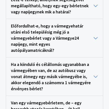
megállapítható, hogy egy-egy bérletnek
vagy napijegynek mik a határai?
Előfordulhat-e, hogy a vármegyehatár
utáni első településig még jó a
vármegyebérlet vagy a Vármegye24
napijegy, mint egyes
autópályamatricáknál?
Ha a kiinduló és célállomás ugyanabban a
vármegyében van, de az autóbusz vagy
vonat átmegy egy másik vármegyébe is,
akkor elegendő a számomra 1 vármegyére
érvényes bérlet?
Van egy vármegyebérletem, de – egy
hosszabb utazás keretében – át kell