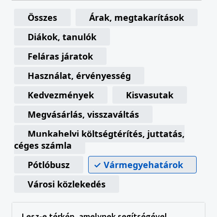
Összes
Árak, megtakarítások
Diákok, tanulók
Feláras járatok
Használat, érvényesség
Kedvezmények
Kisvasutak
Megvásárlás, visszaváltás
Munkahelyi költségtérítés, juttatás,
céges számla
Pótlóbusz
Vármegyehatárok
Városi közlekedés
Lesz-e térkép, amelynek segítségével