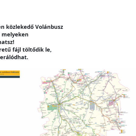
n közlekedő Volánbusz
, melyeken
hatsz!
tű fájl töltődik le,
erálódhat.
e