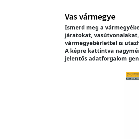
Vas vármegye
Ismerd meg a vármegyébe
járatokat, vasútvonalakat
vármegyebérlettel is utaz
A képre kattintva nagymére
jelentős adatforgalom gen
Imag