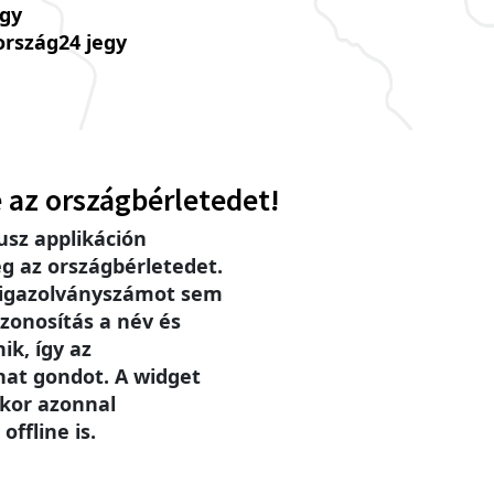
úgy
ország24 jegy
 az országbérletedet!
sz applikáción
g az országbérletedet.
 igazolványszámot sem
zonosítás a név és
ik, így az
hat gondot. A widget
ikor azonnal
offline is.