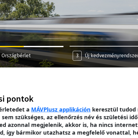
Országbérlet
Új kedvezményrendsze
si pontok
érletedet a
MÁV
Plusz applikáción
keresztül tudod 
m szükséges, az ellenőrzés név és születési idő 
ed azonnal megjelenik, akkor is, ha nincs intern
, így bármikor utazhatsz a megfelelő vonattal, h