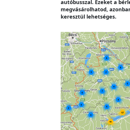
autóbusszal. Ezeket a bér
megvásárolhatod, azonban 
keresztül lehetséges.
Image