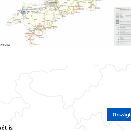
Országb
ét is