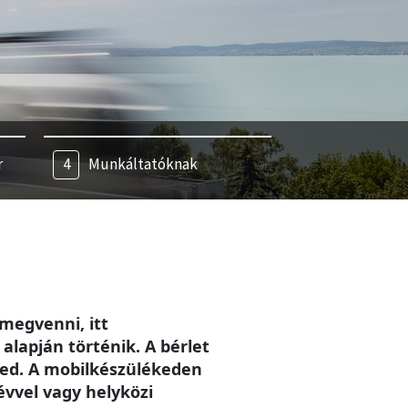
r
Munkáltatóknak
megvenni, itt
alapján történik. A bérlet
eted. A mobilkészülékeden
évvel vagy helyközi