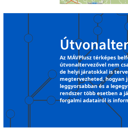
Útvonalte
Az MÁVPlusz térképes belf
útvonaltervezővel nem csa
de helyi járatokkal is terv
megtervezheted, hogyan ju
leggyorsabban és a legegy
rendszer több esetben a já
forgalmi adatairól is infor