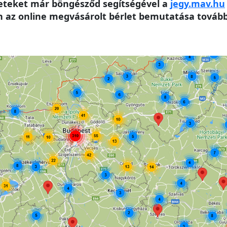
leteket már böngésződ segítségével a
jegy.mav.hu
az online megvásárolt bérlet bemutatása továbbr