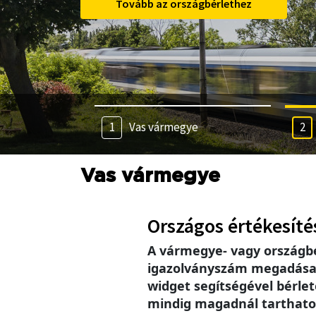
Tovább az országbérlethez
Vas vármegye
Vas vármegye
Országos értékesíté
A vármegye- vagy országb
igazolványszám megadása se
widget segítségével bérlet
mindig magadnál tarthatod