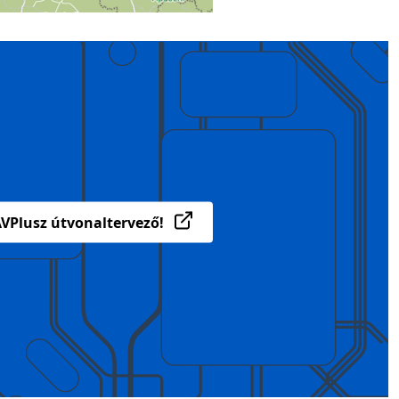
VPlusz útvonaltervező!