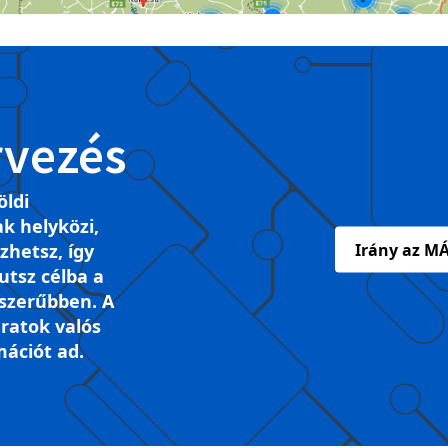
rvezés
öldi
k helyközi,
ezhetsz, így
Irány az MÁ
tsz célba a
szerűbben. A
ratok valós
mációt ad.