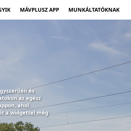
GYIK
MÁVPLUSZ APP
MUNKÁLTATÓKNAK
egyszerűen és
atokon az egész
appon, ahol
őt a widgettel még