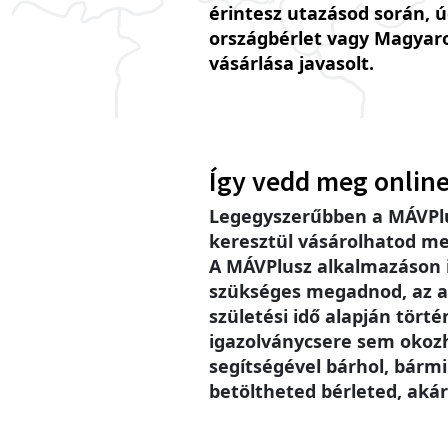
érintesz utazásod során, 
országbérlet vagy Magyar
vásárlása javasolt.
Így vedd meg online
Legegyszerűbben a MÁVPlu
keresztül vásárolhatod me
A MÁVPlusz alkalmazáson
szükséges megadnod, az a
születési idő alapján történ
igazolványcsere sem okoz
segítségével bárhol, bárm
betöltheted bérleted, akár 