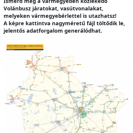
Ismerd meg a vármegyében közlekedő
Volánbusz járatokat, vasútvonalakat,
melyeken vármegyebérlettel is utazhatsz!
A képre kattintva nagyméretű fájl töltődik le,
jelentős adatforgalom generálódhat.
Image