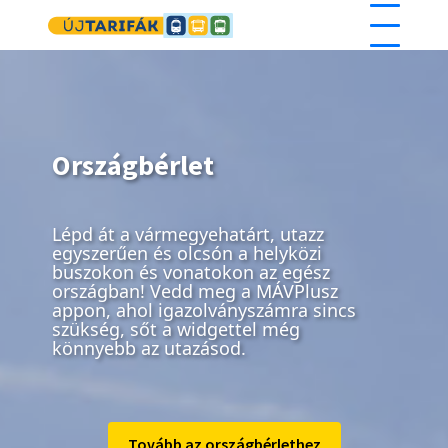
Ugrás a tartalomra
Országbérlet
Lépd át a vármegyehatárt, utazz
egyszerűen és olcsón a helyközi
buszokon és vonatokon az egész
országban! Vedd meg a MÁVPlusz
appon, ahol igazolványszámra sincs
szükség, sőt a widgettel még
könnyebb az utazásod.
Tovább az országbérlethez