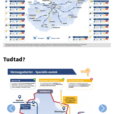
Tudtad?
Image
Previous
Next