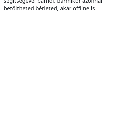
segítségével bárhol, bármikor azonnal
betöltheted bérleted, akár offline is.