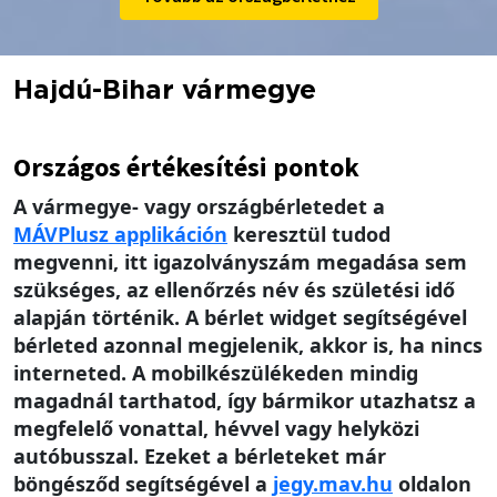
Hajdú-Bihar vármegye
Országos értékesítési pontok
A vármegye- vagy országbérletedet a
MÁV
Plusz applikáción
keresztül tudod
megvenni, itt igazolványszám megadása sem
szükséges, az ellenőrzés név és születési idő
alapján történik. A bérlet widget segítségével
bérleted azonnal megjelenik, akkor is, ha nincs
interneted. A mobilkészülékeden mindig
magadnál tarthatod, így bármikor utazhatsz a
megfelelő vonattal, hévvel vagy helyközi
autóbusszal. Ezeket a bérleteket már
böngésződ segítségével a
jegy.mav.hu
oldalon