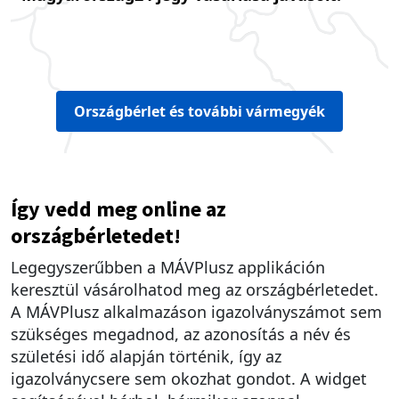
Országbérlet és további vármegyék
Így vedd meg online az
országbérletedet!
Legegyszerűbben a MÁVPlusz applikáción
keresztül vásárolhatod meg az országbérletedet.
A MÁVPlusz alkalmazáson igazolványszámot sem
szükséges megadnod, az azonosítás a név és
születési idő alapján történik, így az
igazolványcsere sem okozhat gondot. A widget