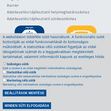
Karrier
Adatkezelési tájékoztató helymeghatározáshoz
Adatkezelési tájékoztató sütikezeléshez
A weboldalon többféle sütit használunk. A funkcionális sütik
biztosítják az oldal funkcionalitását és biztonságos
működését. A statisztikai célú sütikkel figyeljük az oldal
látogatóinak számát és a leggyakrabban megtekintett
tartalmakat, valamint információt kapunk az esetleges hibás
működésről. A sütik törlésére a böngésző megfelelő
Szükséges sütik
menüpontjában van lehetőség, további segítség a böngésző
Ezek a cookie-k az oldal megfelelő működéséhez szükségesek.
súgójában található. A sütik törlését minden, Ön által használt
Statisztikai célú sütik
böngészőn kell végrehajtani. A funkcionális sütik törlése után
Statisztikai célú webanalitikai mérésekhez szükséges cookie-k engedélyezése.
Marketing célú sütik
a weboldal bizonyos funkciói nem, vagy csak korlátozottan
Marketing célú mérésekhez szükséges cookie-k engedélyezése.
fognak működni. A „Beállítások mentése” gombra kattintva
Ön tudomásul veszi, hogy az oldalon funkcionális sütiket
BEÁLLÍTÁSOK MENTÉSE
használunk. A „Beállítások mentése” gomb továbbá
lehetőséget nyújt a statisztikai célú sütik bekapcsolására is.
Withdraw consent
MINDEN SÜTI ELFOGADÁSA
További információkat a
Sütikezelési tájékoztatóban
olvashat.