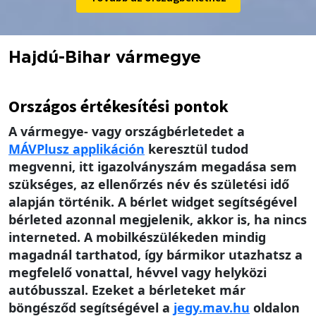
Hajdú-Bihar vármegye
Országos értékesítési pontok
A vármegye- vagy országbérletedet a
MÁV
Plusz applikáción
keresztül tudod
megvenni, itt igazolványszám megadása sem
szükséges, az ellenőrzés név és születési idő
alapján történik. A bérlet widget segítségével
bérleted azonnal megjelenik, akkor is, ha nincs
interneted. A mobilkészülékeden mindig
magadnál tarthatod, így bármikor utazhatsz a
megfelelő vonattal, hévvel vagy helyközi
autóbusszal. Ezeket a bérleteket már
böngésződ segítségével a
jegy.mav.hu
oldalon