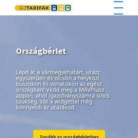
Ugrás a tartalomra
Országbérlet
Lépd át a vármegyehatárt, utazz
egyszerűen és olcsón a helyközi
buszokon és vonatokon az egész
országban! Vedd meg a MÁVPlusz
appon, ahol igazolványszámra sincs
szükség, sőt a widgettel még
könnyebb az utazásod.
Tovább az országbérlethez