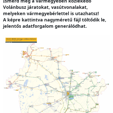
Ismerd meg a vármegyében közlekedő
Volánbusz járatokat, vasútvonalakat,
melyeken vármegyebérlettel is utazhatsz!
A képre kattintva nagyméretű fájl töltődik le,
jelentős adatforgalom generálódhat.
Image