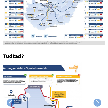
Tudtad?
Image
Previous
Next