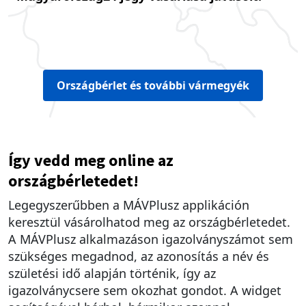
Országbérlet és további vármegyék
Így vedd meg online az
országbérletedet!
Legegyszerűbben a MÁVPlusz applikáción
keresztül vásárolhatod meg az országbérletedet.
A MÁVPlusz alkalmazáson igazolványszámot sem
szükséges megadnod, az azonosítás a név és
születési idő alapján történik, így az
igazolványcsere sem okozhat gondot. A widget