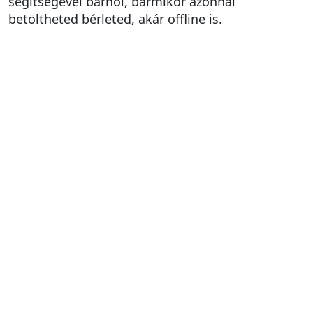
segítségével bárhol, bármikor azonnal
betöltheted bérleted, akár offline is.