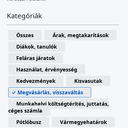
Kategóriák
Összes
Árak, megtakarítások
Diákok, tanulók
Feláras járatok
Használat, érvényesség
Kedvezmények
Kisvasutak
Megvásárlás, visszaváltás
Munkahelyi költségtérítés, juttatás,
céges számla
Pótlóbusz
Vármegyehatárok