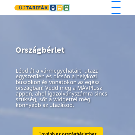
Ugrás a tartalomra
Országbérlet
Lépd át a vármegyehatárt, utazz
egyszerűen és olcsón a helyközi
buszokon és vonatokon az egész
országban! Vedd meg a MÁVPlusz
appon, ahol igazolványszámra sincs
szükség, sőt a widgettel még
könnyebb az utazásod.
Tovább az országbérlethez