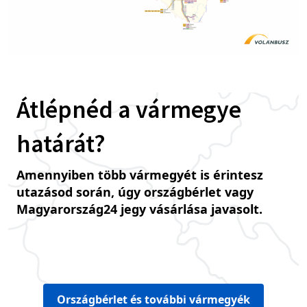
Átlépnéd a vármegye
határát?
Amennyiben több vármegyét is érintesz
utazásod során, úgy országbérlet vagy
Magyarország24 jegy vásárlása javasolt.
Országbérlet és további vármegyék