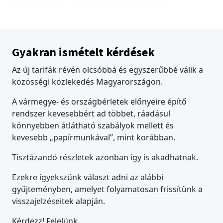
Gyakran ismételt kérdések
Az új tarifák révén olcsóbbá és egyszerűbbé válik a
közösségi közlekedés Magyarországon.
A vármegye- és országbérletek előnyeire építő
rendszer kevesebbért ad többet, ráadásul
könnyebben átlátható szabályok mellett és
kevesebb „papírmunkával”, mint korábban.
Tisztázandó részletek azonban így is akadhatnak.
Ezekre igyekszünk választ adni az alábbi
gyűjteményben, amelyet folyamatosan frissítünk a
visszajelzéseitek alapján.
Kérdezz! Felelünk.