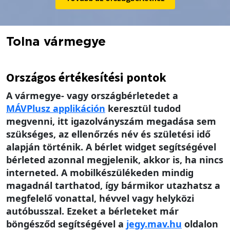
Tolna vármegye
Országos értékesítési pontok
A vármegye- vagy országbérletedet a
MÁV
Plusz applikáción
keresztül tudod
megvenni, itt igazolványszám megadása sem
szükséges, az ellenőrzés név és születési idő
alapján történik. A bérlet widget segítségével
bérleted azonnal megjelenik, akkor is, ha nincs
interneted. A mobilkészülékeden mindig
magadnál tarthatod, így bármikor utazhatsz a
megfelelő vonattal, hévvel vagy helyközi
autóbusszal. Ezeket a bérleteket már
böngésződ segítségével a
jegy.mav.hu
oldalon