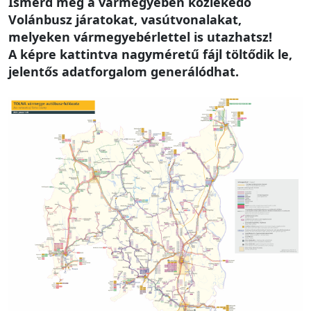
Ismerd meg a vármegyében közlekedő
Volánbusz járatokat, vasútvonalakat,
melyeken vármegyebérlettel is utazhatsz!
A képre kattintva nagyméretű fájl töltődik le,
jelentős adatforgalom generálódhat.
Image