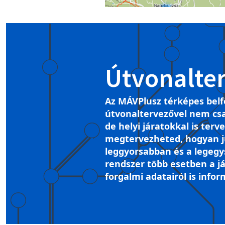
Útvonalte
Az MÁVPlusz térképes belf
útvonaltervezővel nem csa
de helyi járatokkal is terv
megtervezheted, hogyan ju
leggyorsabban és a legegy
rendszer több esetben a já
forgalmi adatairól is infor