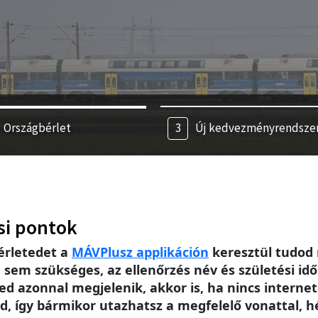
Országbérlet
Új kedvezményrendsze
si pontok
érletedet a
MÁV
Plusz applikáción
keresztül tudod 
m szükséges, az ellenőrzés név és születési idő 
ed azonnal megjelenik, akkor is, ha nincs intern
, így bármikor utazhatsz a megfelelő vonattal, h