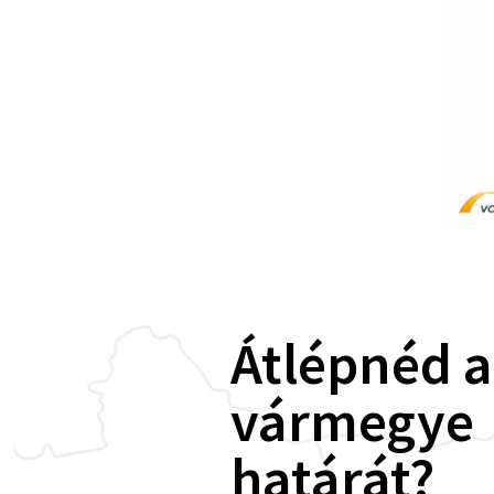
Átlépnéd a
vármegye
határát?