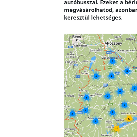
autóbusszal. Ezeket a bér
megvásárolhatod, azonban 
keresztül lehetséges.
Image