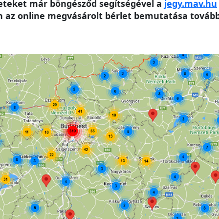
leteket már böngésződ segítségével a
jegy.mav.hu
az online megvásárolt bérlet bemutatása továbbr