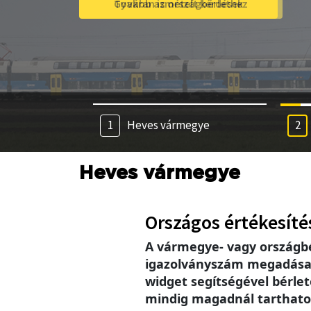
Tovább az országbérlethez
Heves vármegye
Heves vármegye
Országos értékesíté
A vármegye- vagy országb
igazolványszám megadása se
widget segítségével bérlet
mindig magadnál tarthatod