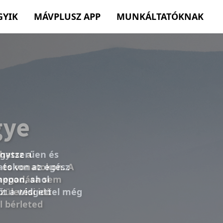
GYIK
MÁVPLUSZ APP
MUNKÁLTATÓKNAK
egyszerűen és
atokon az egész
appon, ahol
őt a widgettel még