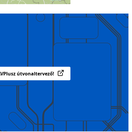
VPlusz útvonaltervező!