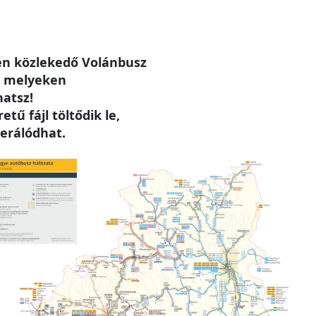
n közlekedő Volánbusz
, melyeken
hatsz!
tű fájl töltődik le,
erálódhat.
e