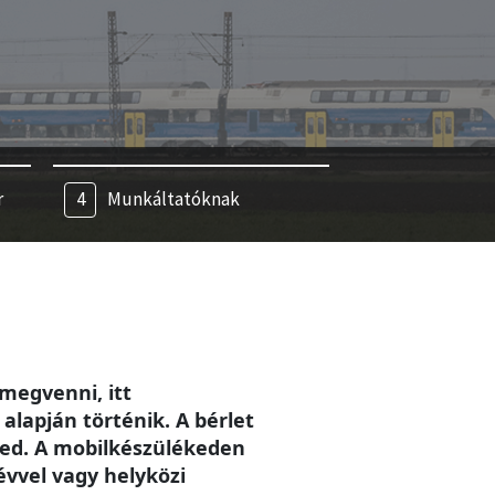
r
Munkáltatóknak
megvenni, itt
alapján történik. A bérlet
eted. A mobilkészülékeden
évvel vagy helyközi