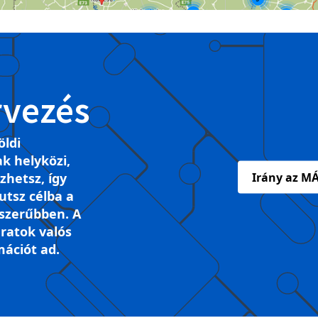
rvezés
öldi
k helyközi,
ezhetsz, így
Irány az MÁ
tsz célba a
szerűbben. A
ratok valós
mációt ad.