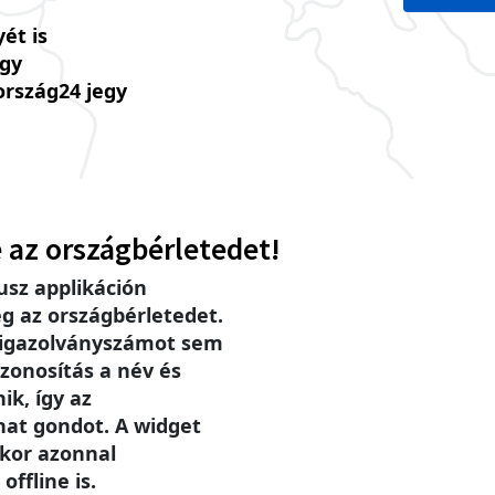
ét is
úgy
ország24 jegy
 az országbérletedet!
sz applikáción
g az országbérletedet.
 igazolványszámot sem
zonosítás a név és
ik, így az
hat gondot. A widget
ikor azonnal
offline is.