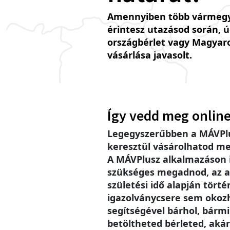
Amennyiben több vármegy
érintesz utazásod során, 
országbérlet vagy Magyar
vásárlása javasolt.
Így vedd meg online
Legegyszerűbben a MÁVPlu
keresztül vásárolhatod me
A MÁVPlusz alkalmazáson
szükséges megadnod, az a
születési idő alapján történ
igazolványcsere sem okoz
segítségével bárhol, bárm
betöltheted bérleted, akár 