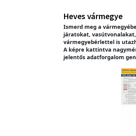
Heves vármegye
Ismerd meg a vármegyébe
járatokat, vasútvonalakat
vármegyebérlettel is utaz
A képre kattintva nagymére
jelentős adatforgalom gen
Imag