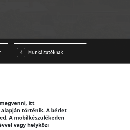
r
Munkáltatóknak
megvenni, itt
alapján történik. A bérlet
eted. A mobilkészülékeden
évvel vagy helyközi