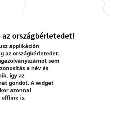
 az országbérletedet!
sz applikáción
g az országbérletedet.
 igazolványszámot sem
zonosítás a név és
ik, így az
hat gondot. A widget
ikor azonnal
offline is.