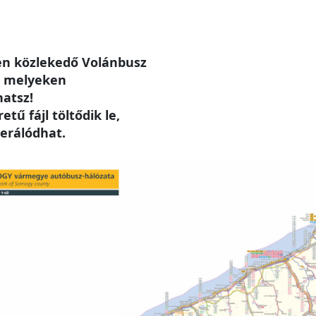
n közlekedő Volánbusz
, melyeken
hatsz!
tű fájl töltődik le,
erálódhat.
e