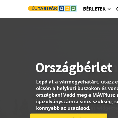
Ugrás a tartalomra
BÉRLETEK
Országbérlet
Lépd át a vármegyehatárt, utazz 
olcsón a helyközi buszokon és von
országban! Vedd meg a MÁVPlusz 
igazolványszámra sincs szükség, s
könnyebb az utazásod.