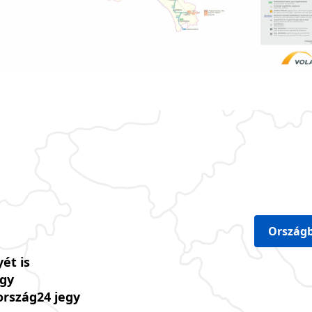
Országb
ét is
úgy
ország24 jegy