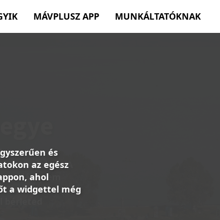
GYIK
MÁVPLUSZ APP
MUNKÁLTATÓKNAK
egyszerűen és
atokon az egész
appon, ahol
őt a widgettel még