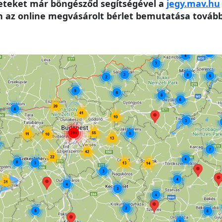
leteket már böngésződ segítségével a
jegy.mav.hu
az online megvásárolt bérlet bemutatása továbbr