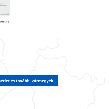
érlet és további vármegyék