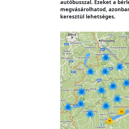
autóbusszal. Ezeket a bér
megvásárolhatod, azonban 
keresztül lehetséges.
Image