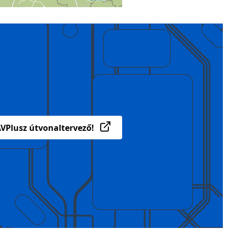
VPlusz útvonaltervező!