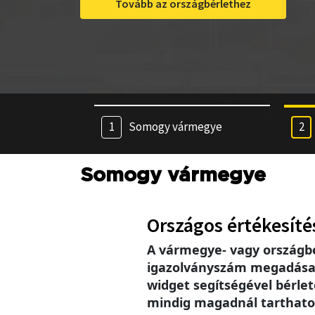
Tovább az országbérlethez
Somogy vármegye
Somogy vármegye
Országos értékesíté
A vármegye- vagy országb
igazolványszám megadása se
widget segítségével bérlet
mindig magadnál tarthatod