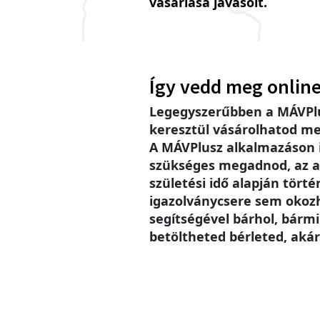
vásárlása javasolt.
Így vedd meg online
Legegyszerűbben a MÁVPlu
keresztül vásárolhatod me
A MÁVPlusz alkalmazáson
szükséges megadnod, az a
születési idő alapján történ
igazolványcsere sem okoz
segítségével bárhol, bárm
betöltheted bérleted, akár 