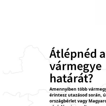
Átlépnéd a
vármegye
határát?
Amennyiben több vármegy
érintesz utazásod során, 
országbérlet vagy Magyar