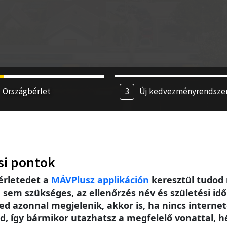
Országbérlet
Új kedvezményrendsze
si pontok
érletedet a
MÁV
Plusz applikáción
keresztül tudod 
m szükséges, az ellenőrzés név és születési idő 
ed azonnal megjelenik, akkor is, ha nincs intern
, így bármikor utazhatsz a megfelelő vonattal, h