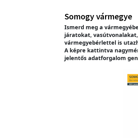
Somogy vármegye
Ismerd meg a vármegyébe
járatokat, vasútvonalakat
vármegyebérlettel is utaz
A képre kattintva nagymére
jelentős adatforgalom gen
Imag