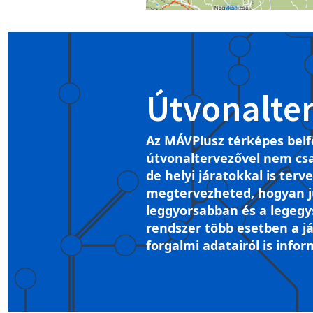
Útvonalte
Az MÁVPlusz térképes belf
útvonaltervezővel nem csa
de helyi járatokkal is terv
megtervezheted, hogyan ju
leggyorsabban és a legegy
rendszer több esetben a já
forgalmi adatairól is infor