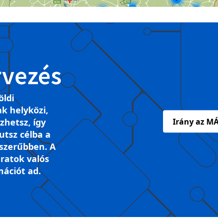
rvezés
öldi
k helyközi,
ezhetsz, így
Irány az MÁ
tsz célba a
szerűbben. A
ratok valós
mációt ad.