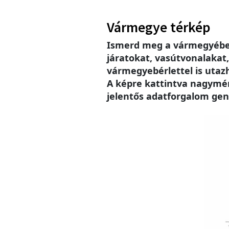
Vármegye térkép
Ismerd meg a vármegyébe
járatokat, vasútvonalakat
vármegyebérlettel is utaz
A képre kattintva nagymére
jelentős adatforgalom gen
Imag