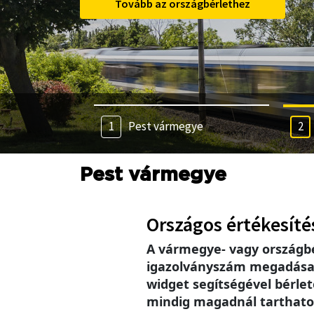
Tovább az országbérlethez
Pest vármegye
Pest vármegye
Országos értékesíté
A vármegye- vagy országb
igazolványszám megadása se
widget segítségével bérlet
mindig magadnál tarthatod