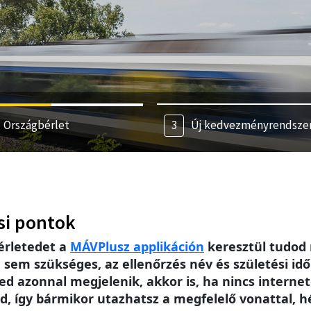
Országbérlet
Új kedvezményrendsze
si pontok
érletedet a
MÁV
Plusz applikáción
keresztül tudod 
m szükséges, az ellenőrzés név és születési idő 
ed azonnal megjelenik, akkor is, ha nincs intern
, így bármikor utazhatsz a megfelelő vonattal, h