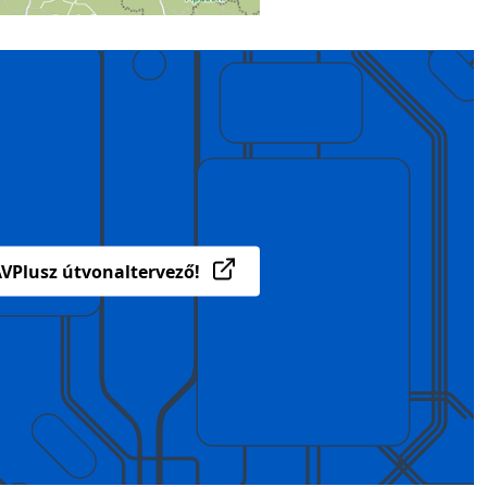
VPlusz útvonaltervező!