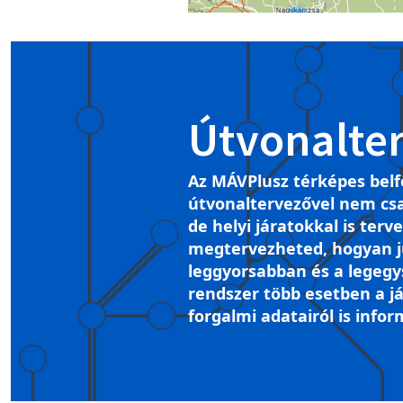
Útvonalte
Az MÁVPlusz térképes belf
útvonaltervezővel nem csa
de helyi járatokkal is terv
megtervezheted, hogyan ju
leggyorsabban és a legegy
rendszer több esetben a já
forgalmi adatairól is infor