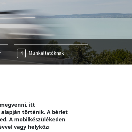
r
Munkáltatóknak
megvenni, itt
alapján történik. A bérlet
eted. A mobilkészülékeden
évvel vagy helyközi