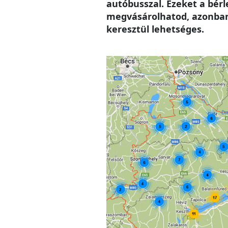
autóbusszal. Ezeket a bér
megvásárolhatod, azonban 
keresztül lehetséges.
Image