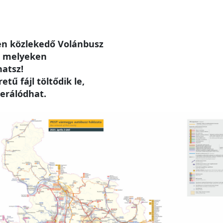
n közlekedő Volánbusz
, melyeken
hatsz!
tű fájl töltődik le,
erálódhat.
e