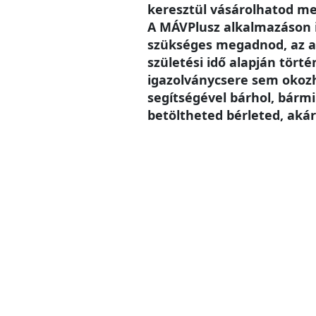
keresztül vásárolhatod me
A MÁVPlusz alkalmazáson
szükséges megadnod, az a
születési idő alapján történ
igazolványcsere sem okoz
segítségével bárhol, bárm
betöltheted bérleted, akár 