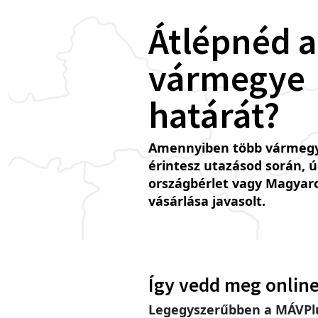
Átlépnéd a
vármegye
határát?
Amennyiben több vármegy
érintesz utazásod során, 
országbérlet vagy Magyar
vásárlása javasolt.
Így vedd meg online
Legegyszerűbben a MÁVPlu