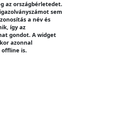
g az országbérletedet.
 igazolványszámot sem
zonosítás a név és
ik, így az
hat gondot. A widget
ikor azonnal
offline is.