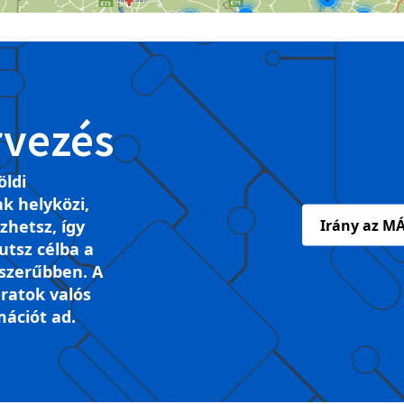
rvezés
öldi
k helyközi,
ezhetsz, így
Irány az MÁ
tsz célba a
szerűbben. A
ratok valós
mációt ad.