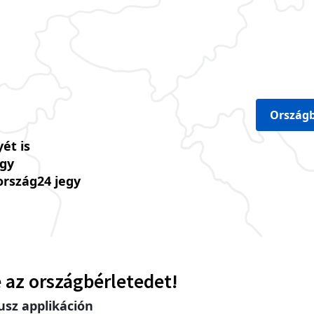
Országb
ét is
úgy
ország24 jegy
 az országbérletedet!
sz applikáción