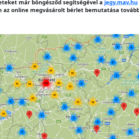
leteket már böngésződ segítségével a
jegy.mav.hu
az online megvásárolt bérlet bemutatása továbbr