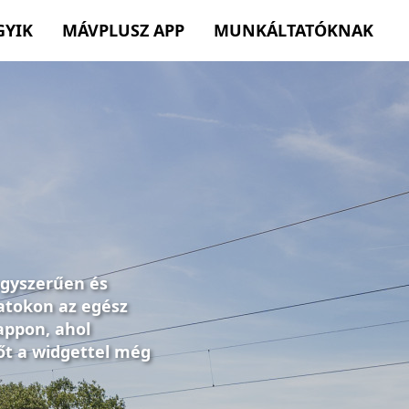
GYIK
MÁVPLUSZ APP
MUNKÁLTATÓKNAK
egyszerűen és
atokon az egész
appon, ahol
őt a widgettel még