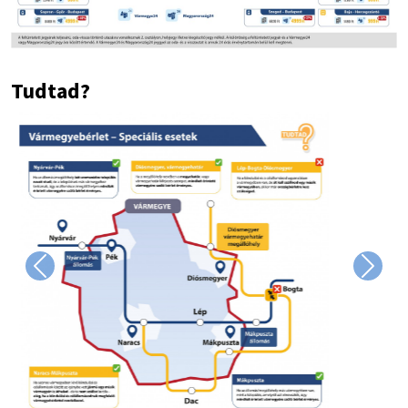
Tudtad?
Image
Previous
Next