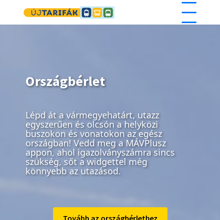
Ugrás a tartalomra
Országbérlet
Lépd át a vármegyehatárt, utazz
egyszerűen és olcsón a helyközi
buszokon és vonatokon az egész
országban! Vedd meg a MÁVPlusz
appon, ahol igazolványszámra sincs
szükség, sőt a widgettel még
könnyebb az utazásod.
Tovább az országbérlethez