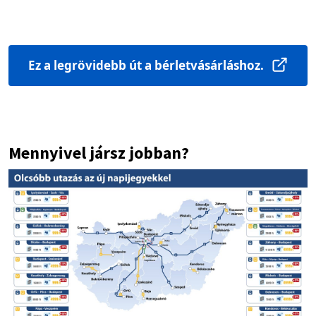
Ez a legrövidebb út a bérletvásárláshoz.
Mennyivel jársz jobban?
Image