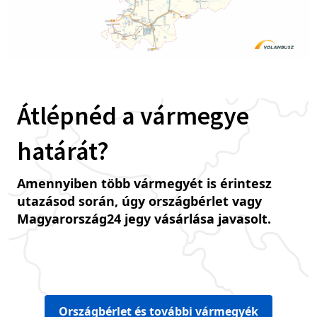
Átlépnéd a vármegye
határát?
Amennyiben több vármegyét is érintesz
utazásod során, úgy országbérlet vagy
Magyarország24 jegy vásárlása javasolt.
Országbérlet és további vármegyék