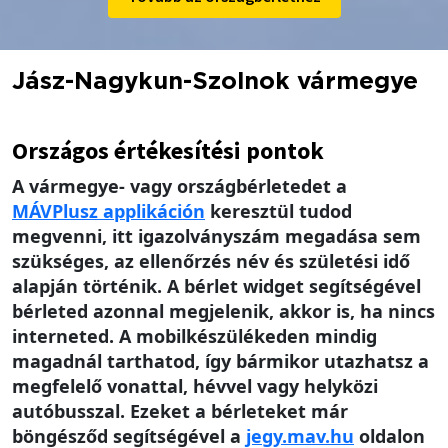
Jász-Nagykun-Szolnok vármegye
Országos értékesítési pontok
A vármegye- vagy országbérletedet a
MÁV
Plusz applikáción
keresztül tudod
megvenni, itt igazolványszám megadása sem
szükséges, az ellenőrzés név és születési idő
alapján történik. A bérlet widget segítségével
bérleted azonnal megjelenik, akkor is, ha nincs
interneted. A mobilkészülékeden mindig
magadnál tarthatod, így bármikor utazhatsz a
megfelelő vonattal, hévvel vagy helyközi
autóbusszal. Ezeket a bérleteket már
böngésződ segítségével a
jegy.mav.hu
oldalon