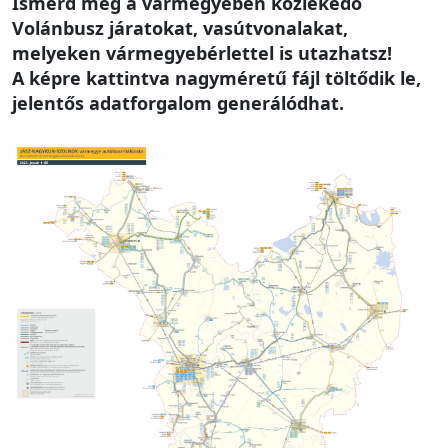
Ismerd meg a vármegyében közlekedő
Volánbusz járatokat, vasútvonalakat,
melyeken vármegyebérlettel is utazhatsz!
A képre kattintva nagyméretű fájl töltődik le,
jelentős adatforgalom generálódhat.
Image