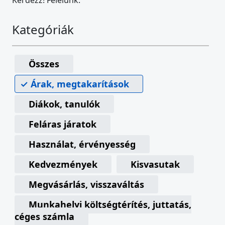
Kérdezz! Felelünk.
Kategóriák
Összes
Árak, megtakarítások
Diákok, tanulók
Feláras járatok
Használat, érvényesség
Kedvezmények
Kisvasutak
Megvásárlás, visszaváltás
Munkahelyi költségtérítés, juttatás,
céges számla