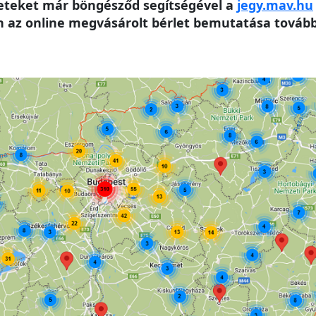
leteket már böngésződ segítségével a
jegy.mav.hu
az online megvásárolt bérlet bemutatása továbbr