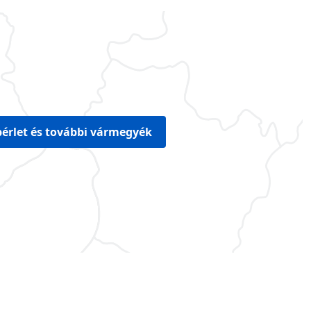
érlet és további vármegyék