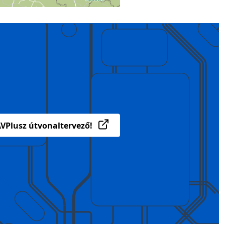
VPlusz útvonaltervező!