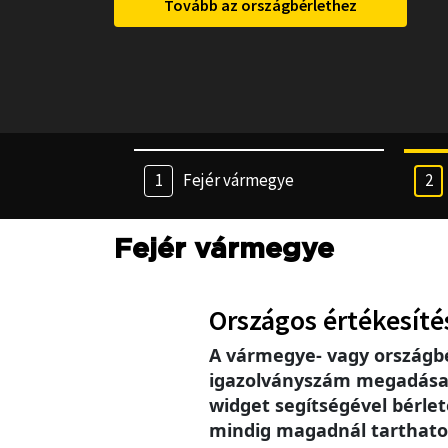
Tovább az országbérlethez
Fejér vármegye
Fejér vármegye
Országos értékesíté
A vármegye- vagy országb
igazolványszám megadása se
widget segítségével bérlet
mindig magadnál tarthatod