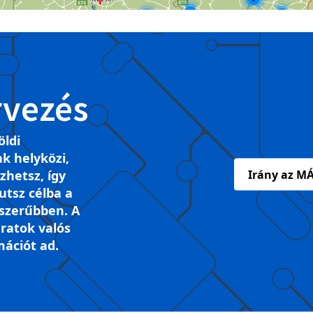
rvezés
öldi
k helyközi,
ezhetsz, így
Irány az MÁ
tsz célba a
szerűbben. A
ratok valós
mációt ad.