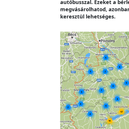
autóbusszal. Ezeket a bér
megvásárolhatod, azonban 
keresztül lehetséges.
Image