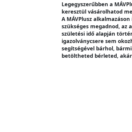
Legegyszerűbben a MÁVPlu
keresztül vásárolhatod me
A MÁVPlusz alkalmazáson
szükséges megadnod, az a
születési idő alapján történ
igazolványcsere sem okoz
segítségével bárhol, bárm
betöltheted bérleted, akár 