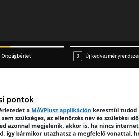
Országbérlet
Új kedvezményrendsze
si pontok
érletedet a
MÁV
Plusz applikáción
keresztül tudod 
m szükséges, az ellenőrzés név és születési idő 
ed azonnal megjelenik, akkor is, ha nincs intern
, így bármikor utazhatsz a megfelelő vonattal, h