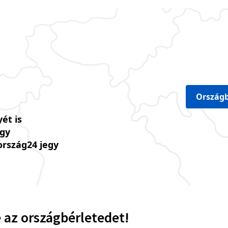
Országb
ét is
úgy
ország24 jegy
 az országbérletedet!