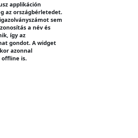
sz applikáción
g az országbérletedet.
 igazolványszámot sem
zonosítás a név és
ik, így az
hat gondot. A widget
ikor azonnal
offline is.