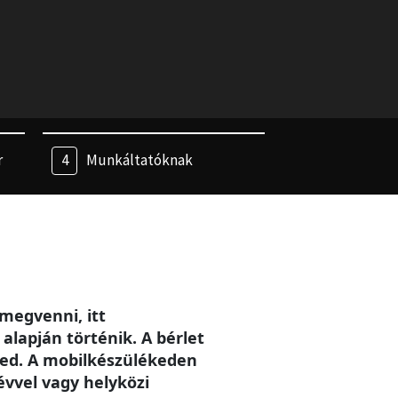
r
Munkáltatóknak
megvenni, itt
alapján történik. A bérlet
eted. A mobilkészülékeden
évvel vagy helyközi