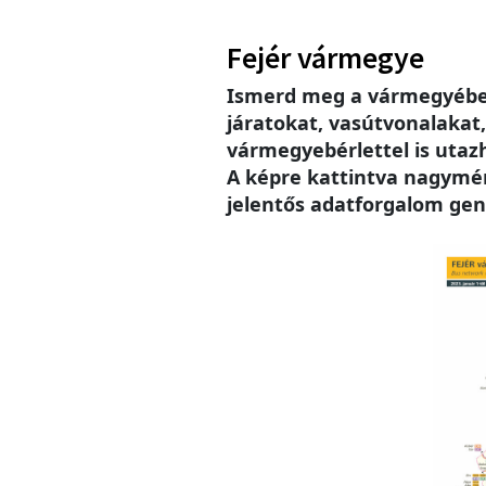
Fejér vármegye
Ismerd meg a vármegyébe
járatokat, vasútvonalakat
vármegyebérlettel is utaz
A képre kattintva nagymére
jelentős adatforgalom gen
Imag