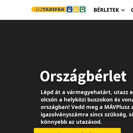
Ugrás a tartalomra
BÉRLETEK
Országbérlet
Lépd át a vármegyehatárt, utazz 
olcsón a helyközi buszokon és von
országban! Vedd meg a MÁVPlusz 
igazolványszámra sincs szükség, s
könnyebb az utazásod.