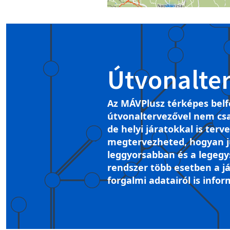
Útvonalte
Az MÁVPlusz térképes belf
útvonaltervezővel nem csa
de helyi járatokkal is terv
megtervezheted, hogyan ju
leggyorsabban és a legegy
rendszer több esetben a já
forgalmi adatairól is infor