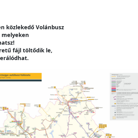
n közlekedő Volánbusz
, melyeken
hatsz!
tű fájl töltődik le,
erálódhat.
e