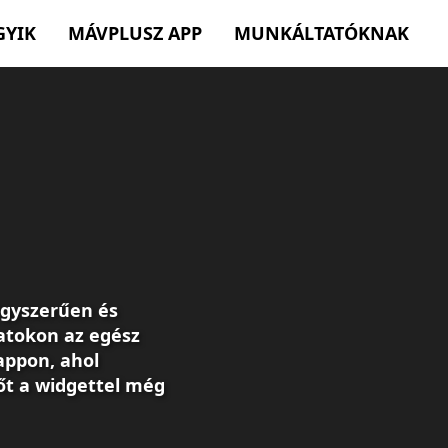
GYIK
MÁVPLUSZ APP
MUNKÁLTATÓKNAK
egyszerűen és
atokon az egész
appon, ahol
őt a widgettel még