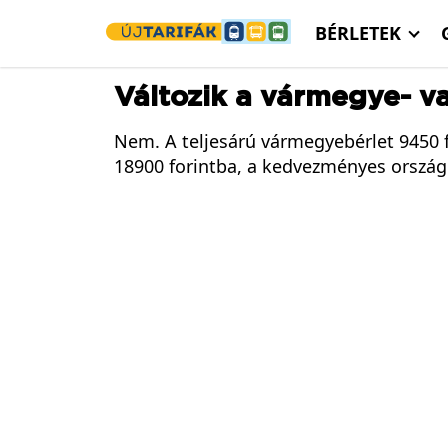
Ugrás a tartalomra
BÉRLETEK
Változik a vármegye- v
Nem. A teljesárú vármegyebérlet 9450 f
18900 forintba, a kedvezményes ország