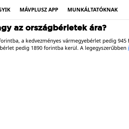
GYIK
MÁVPLUSZ APP
MUNKÁLTATÓKNAK
agy az országbérletek ára?
orintba, a kedvezményes vármegyebérlet pedig 945 fo
bérlet pedig 1890 forintba kerül. A legegyszerűbben