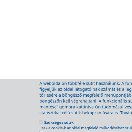
A weboldalon többféle sütit használunk. A funk
figyeljük az oldal látogatóinak számát és a l
törlésére a böngésző megfelelő menüpontjában
böngészőn kell végrehajtani. A funkcionális s
mentése” gombra kattintva Ön tudomásul veszi
statisztikai célú sütik bekapcsolására is. Tov
A MÁV csoport honlapja
Szükséges sütik
Jogi nyilatkozat
Ezek a cookie-k az oldal megfelelő működéséhez szü