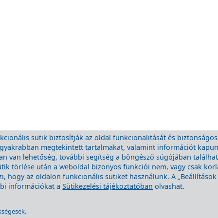
cionális sütik biztosítják az oldal funkcionalitását és biztonságos
eggyakrabban megtekintett tartalmakat, valamint információt kapu
 van lehetőség, további segítség a böngésző súgójában található.
ütik törlése után a weboldal bizonyos funkciói nem, vagy csak kor
, hogy az oldalon funkcionális sütiket használunk. A „Beállításo
ábbi információkat a
Sütikezelési tájékoztatóban
olvashat.
kségesek.