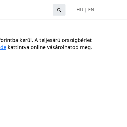
HU
|
EN
rintba kerül. A teljesárú országbérlet
ide
kattintva online vásárolhatod meg.