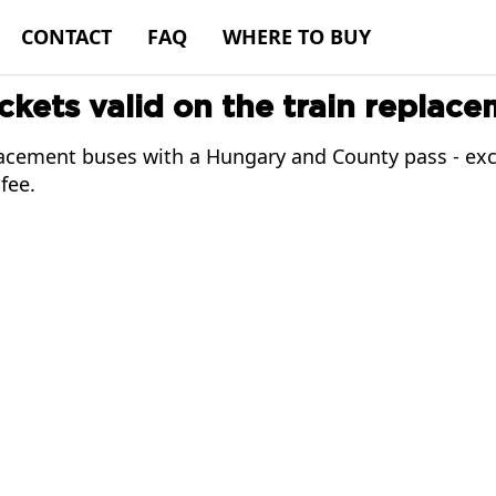
CONTACT
FAQ
WHERE TO BUY
ckets valid on the train replac
lacement buses with a Hungary and County pass - exc
fee.