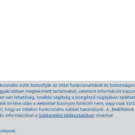
cionális sütik biztosítják az oldal funkcionalitását és biztonságos
eggyakrabban megtekintett tartalmakat, valamint információt kapu
 van lehetőség, további segítség a böngésző súgójában található.
ütik törlése után a weboldal bizonyos funkciói nem, vagy csak kor
, hogy az oldalon funkcionális sütiket használunk. A „Beállításo
ábbi információkat a
Sütikezelési tájékoztatóban
olvashat.
kségesek.