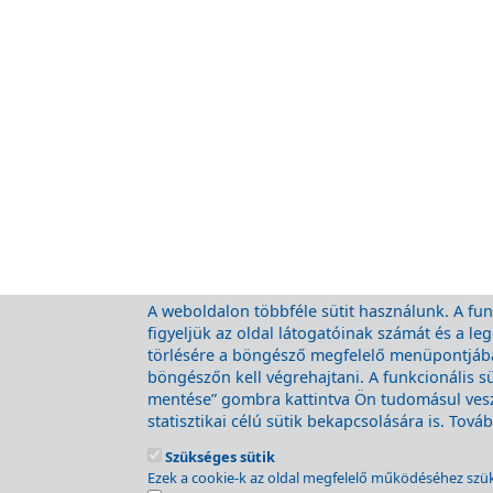
A weboldalon többféle sütit használunk. A funk
figyeljük az oldal látogatóinak számát és a l
törlésére a böngésző megfelelő menüpontjában
böngészőn kell végrehajtani. A funkcionális s
mentése” gombra kattintva Ön tudomásul veszi
statisztikai célú sütik bekapcsolására is. Tov
Szükséges sütik
The MÁV-Volán Group website
Ezek a cookie-k az oldal megfelelő működéséhez szü